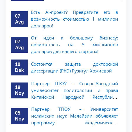
Есть AI-проект? Превратите его в
07
возможность стоимостью 1 миллион
Avg
долларов!
От идеи к большому бизнесу:
07
возможность на 5 миллионов
Avg
долларов для вашего стартапа!
Состоится защита докторской
10
Dek
диссертации (PhD) Рузигул Xoжиевой
Партнер ТГЮУ – Северо-Западный
19
университет политологии и права
Noy
Китайской Народной Республики
(NWUPL) объявляет программу
Партнер ТГЮУ – Университет
академической мобильности для
05
исламских наук Малайзии объявляет
студентов 2–3 курсов
Noy
программу академической
мобильности для студентов 2–3 курсов