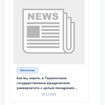
Махамадалиев стали стипендиатами
специальной стипендии имени
Хадичи Сулеймановой.
Obucheniye
Как вы знаете, в Ташкентском
государственном юридическом
университете с целью поощрения
талантливых, активных и
28.12.2021
инициативных студентов,
демонстрирующих свои знания и