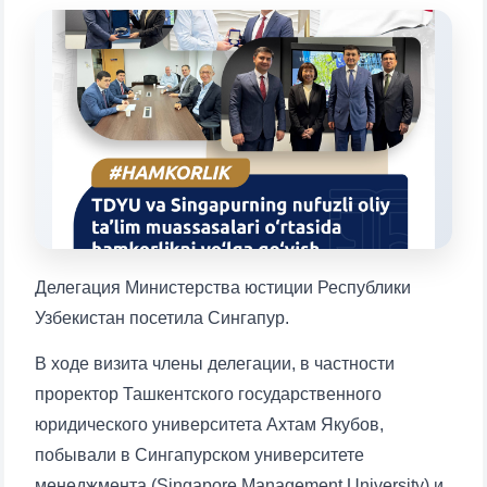
Выберите тему — затем появятся
конкретные вопросы:
1. Документы (бакалавр) (5)
2. Документы (магистр) (4)
3. Собеседование (бакалавр) (8)
4. Собеседование (магистр) (5)
5. Стоимость обучения (2)
6. Онлайн-заявки (15)
7. Колл-центр (4)
8. Квота (бакалавриат) (1)
9. Квота (магистратура) (1)
✉️ Написать администратору
Делегация Министерства юстиции Республики
Узбекистан посетила Сингапур.
В ходе визита члены делегации, в частности
проректор Ташкентского государственного
юридического университета Ахтам Якубов,
побывали в Сингапурском университете
менеджмента (Singapore Management University) и