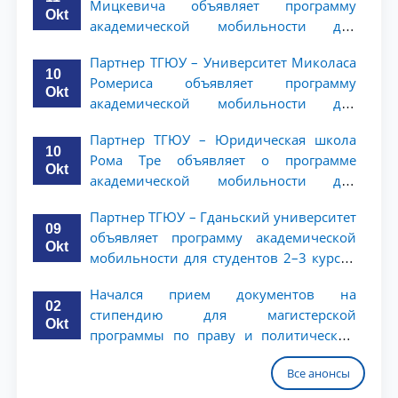
Мицкевича объявляет программу
Okt
академической мобильности для
студентов 2–3 курсов ТГЮУ
Партнер ТГЮУ – Университет Миколаса
10
Ромериса объявляет программу
Okt
академической мобильности для
студентов 2–3 курсов
Партнер ТГЮУ – Юридическая школа
10
Рома Тре объявляет о программе
Okt
академической мобильности для
студентов 2–3 курсов
Партнер ТГЮУ – Гданьский университет
09
объявляет программу академической
Okt
мобильности для студентов 2–3 курсов
ТГЮУ
Начался прием документов на
02
стипендию для магистерской
Okt
программы по праву и политическим
наукам в Университете Нагоя
Все анонсы