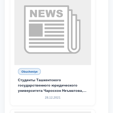
Obucheniye
Студенты Ташкентского
государственного юридического
университета Чаросхон Неъматова,
Севдо Хакимходжаева, Анбарой
28.12.2021
Жумабоева, а также учащийся 1-го
курса академического лицея имени
М.С. Восиковой при ТГЮУ Абдували