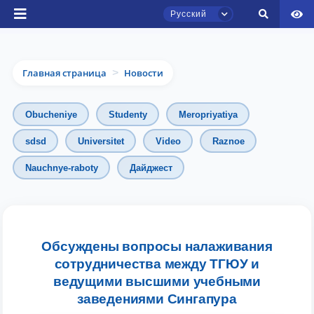
Русский
Главная страница
Новости
>
Obucheniye
Studenty
Meropriyatiya
sdsd
Universitet
Video
Raznoe
Nauchnye-raboty
Дайджест
Чат приёмной комиссии ТГЮУ
Онлайн
Здравствуйте! Добро пожаловать в чат
приёмной комиссии ТГЮУ.
Обсуждены вопросы налаживания
сотрудничества между ТГЮУ и
Оставляйте здесь свои обращения по
ведущими высшими учебными
вопросам приёма.
заведениями Сингапура