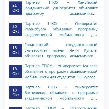
Партнер ТГЮУ – Ханойский
ТГЮУ
21
юридический университет объявляет
Okt
программу академической
мобильности для студентов 2–3 курсов
Партнер ТГЮУ – Университет
20
Регенсбурга объявляет программу
Okt
академической мобильности для
студентов 2–3 курсов
Гродненский государственный
18
университет имени Янки Купалы
Okt
объявляет программу академической
мобильности для студентов 2-3 курсов
Партнер ТГЮУ – Университет Кунаева
ТГЮУ
18
объявляет о программе академической
Okt
мобильности для студентов 2–3 курсов
Партнер ТГЮУ – Университет
18
Бахчешехир объявляет о программе
Okt
академической мобильности для
студентов 2-3 курсов
Партнер ТГЮУ – Всероссийский