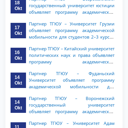
18
государственный университет юстиции
Okt
объявляет программу академической
мобильности для студентов 2–3 курсов
Партнер ТГЮУ – Университет Грузии
ТГЮУ
17
объявляет программу академической
Okt
мобильности для студентов 2–3 курсов
ТГЮУ
Партнер ТГЮУ – Китайский университет
16
политических наук и права объявляет
Okt
программу академической
мобильности для студентов 2–3 курсов
Партнер ТГЮУ – Фуданьский
ТГЮУ
14
Университет объявляет программу
Okt
академической мобильности для
студентов 2–3 курсов ТГЮУ
Партнер ТГЮУ – Воронежский
14
государственный университет
Okt
объявляет программу академической
мобильности для студентов 2–3 курсов
Партнер ТГЮУ – Университет Адам
ТГЮУ
11