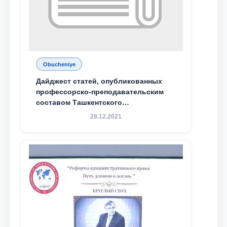
Obucheniye
Дайджест статей, опубликованных
профессорско-преподавательским
составом Ташкентского
государственного юридического
28.12.2021
университета в зарубежных и
местных научных изданиях, с целью
доведения до международного
сообщества результатов реформ и
исследований в сфере
противодействия коррупции