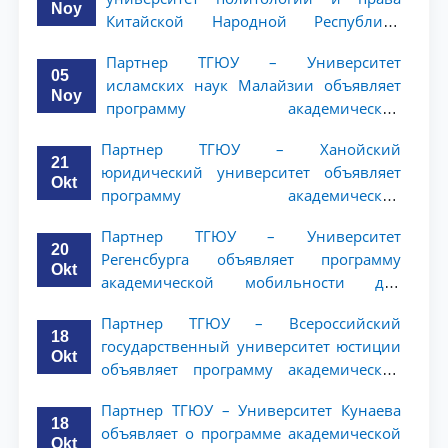
Noy
Китайской Народной Республики
(NWUPL) объявляет программу
Партнер ТГЮУ – Университет
академической мобильности для
05
исламских наук Малайзии объявляет
студентов 2–3 курсов
Noy
программу академической
мобильности для студентов 2–3 курсов
Партнер ТГЮУ – Ханойский
ТГЮУ
21
юридический университет объявляет
Okt
программу академической
мобильности для студентов 2–3 курсов
Партнер ТГЮУ – Университет
20
Регенсбурга объявляет программу
Okt
академической мобильности для
студентов 2–3 курсов
Партнер ТГЮУ – Всероссийский
18
государственный университет юстиции
Okt
объявляет программу академической
мобильности для студентов 2–3 курсов
Партнер ТГЮУ – Университет Кунаева
ТГЮУ
18
объявляет о программе академической
Okt