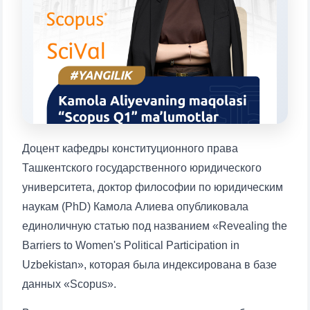
Выберите тему — затем появятся
конкретные вопросы:
1. Документы (бакалавр) (5)
2. Документы (магистр) (4)
3. Собеседование (бакалавр) (8)
4. Собеседование (магистр) (5)
5. Стоимость обучения (2)
6. Онлайн-заявки (15)
7. Колл-центр (4)
Доцент кафедры конституционного права
8. Квота (бакалавриат) (1)
9. Квота (магистратура) (1)
Ташкентского государственного юридического
✉️ Написать администратору
университета, доктор философии по юридическим
наукам (PhD) Камола Алиева опубликовала
единоличную статью под названием «Revealing the
Barriers to Women's Political Participation in
Uzbekistan», которая была индексирована в базе
данных «Scopus».