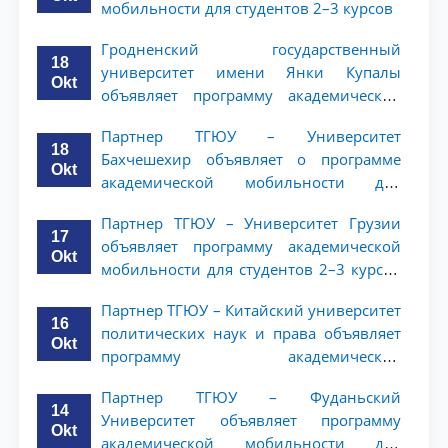
мобильности для студентов 2–3 курсов
Гродненский государственный
18
университет имени Янки Купалы
Okt
объявляет программу академической
мобильности для студентов 2-3 курсов
Партнер ТГЮУ – Университет
ТГЮУ
18
Бахчешехир объявляет о программе
Okt
академической мобильности для
студентов 2-3 курсов
Партнер ТГЮУ – Университет Грузии
17
объявляет программу академической
Okt
мобильности для студентов 2–3 курсов
ТГЮУ
Партнер ТГЮУ – Китайский университет
16
политических наук и права объявляет
Okt
программу академической
мобильности для студентов 2–3 курсов
Партнер ТГЮУ – Фуданьский
ТГЮУ
14
Университет объявляет программу
Okt
академической мобильности для