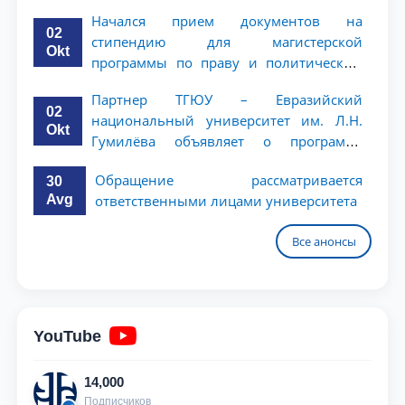
ТГЮУ
Начался прием документов на
02
стипендию для магистерской
Okt
программы по праву и политическим
наукам в Университете Нагоя
Партнер ТГЮУ – Евразийский
02
национальный университет им. Л.Н.
Okt
Гумилёва объявляет о программе
академической мобильности для
Обращение рассматривается
30
студентов 2–3 курсов
Avg
ответственными лицами университета
Все анонсы
YouTube
14,000
Подписчиков