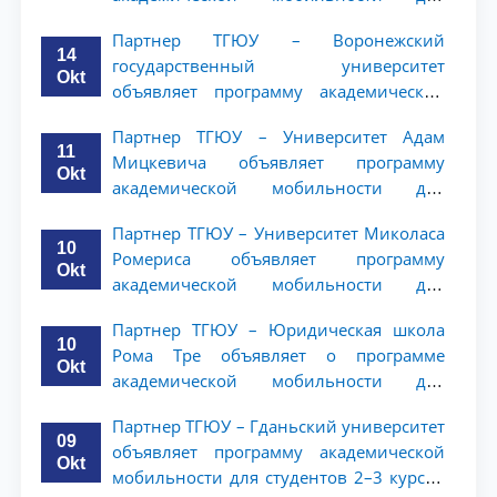
студентов 2–3 курсов ТГЮУ
Партнер ТГЮУ – Воронежский
14
государственный университет
Okt
объявляет программу академической
мобильности для студентов 2–3 курсов
Партнер ТГЮУ – Университет Адам
ТГЮУ
11
Мицкевича объявляет программу
Okt
академической мобильности для
студентов 2–3 курсов ТГЮУ
Партнер ТГЮУ – Университет Миколаса
10
Ромериса объявляет программу
Okt
академической мобильности для
студентов 2–3 курсов
Партнер ТГЮУ – Юридическая школа
10
Рома Тре объявляет о программе
Okt
академической мобильности для
студентов 2–3 курсов
Партнер ТГЮУ – Гданьский университет
09
объявляет программу академической
Okt
мобильности для студентов 2–3 курсов