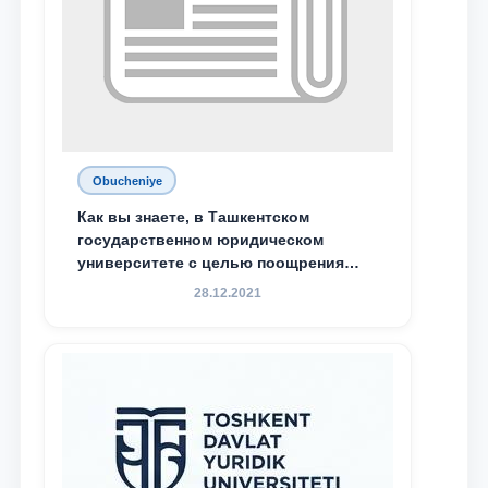
Obucheniye
Как вы знаете, в Ташкентском
государственном юридическом
университете с целью поощрения
талантливых, активных и
28.12.2021
инициативных студентов,
демонстрирующих свои знания и
навыки в деятельности Юридической
клиники, внедрена новая инициатива
— стипендия Юридической клиники.