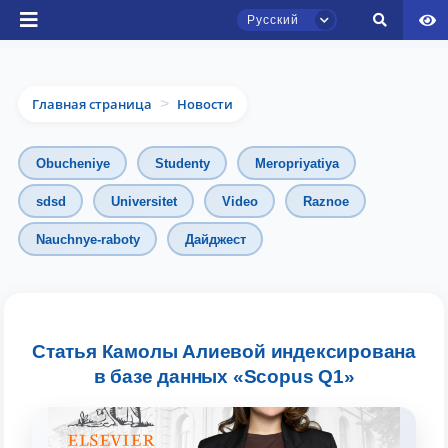
Русский
Главная страница
Новости
>
Obucheniye
Studenty
Meropriyatiya
sdsd
Universitet
Video
Raznoe
Nauchnye-raboty
Дайджест
Чат приёмной комиссии ТГЮУ
Онлайн
Здравствуйте! Добро пожаловать в чат
приёмной комиссии ТГЮУ.
Статья Камолы Алиевой индексирована
в базе данных «Scopus Q1»
Оставляйте здесь свои обращения по
вопросам приёма.