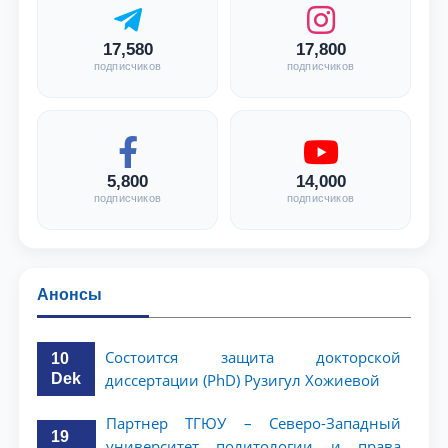
17,580
17,800
подписчиков
подписчиков
5,800
14,000
подписчиков
подписчиков
Анонсы
Состоится защита докторской
10
Dek
диссертации (PhD) Рузигул Xoжиевой
Партнер ТГЮУ – Северо-Западный
19
университет политологии и права