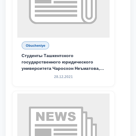
Obucheniye
Студенты Ташкентского
государственного юридического
университета Чаросхон Неъматова,
Севдо Хакимходжаева, Анбарой
28.12.2021
Жумабоева, а также учащийся 1-го
курса академического лицея имени
М.С. Восиковой при ТГЮУ Абдували
Махамадалиев стали стипендиатами
специальной стипендии имени
Хадичи Сулеймановой.