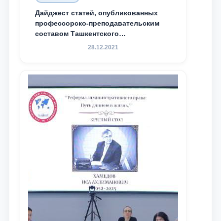
Дайджест статей, опубликованных
профессорско-преподавательским
составом Ташкентского
государственного юридического
28.12.2021
университета в зарубежных и
местных научных изданиях, с целью
доведения до международного
сообщества результатов реформ и
исследований в сфере
противодействия коррупции