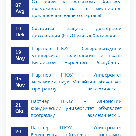
От идеи к большому бизнесу:
07
возможность на 5 миллионов
Avg
долларов для вашего стартапа!
Состоится защита докторской
10
Dek
диссертации (PhD) Рузигул Xoжиевой
Партнер ТГЮУ – Северо-Западный
19
университет политологии и права
Noy
Китайской Народной Республики
(NWUPL) объявляет программу
Партнер ТГЮУ – Университет
академической мобильности для
05
исламских наук Малайзии объявляет
студентов 2–3 курсов
Noy
программу академической
мобильности для студентов 2–3 курсов
Партнер ТГЮУ – Ханойский
ТГЮУ
21
юридический университет объявляет
Okt
программу академической
мобильности для студентов 2–3 курсов
Партнер ТГЮУ – Университет
20
Регенсбурга объявляет программу