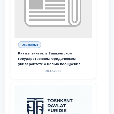
Obucheniye
Как вы знаете, в Ташкентском
государственном юридическом
университете с целью поощрения
талантливых, активных и
28.12.2021
инициативных студентов,
демонстрирующих свои знания и
навыки в деятельности Юридической
клиники, внедрена новая инициатива
— стипендия Юридической клиники.