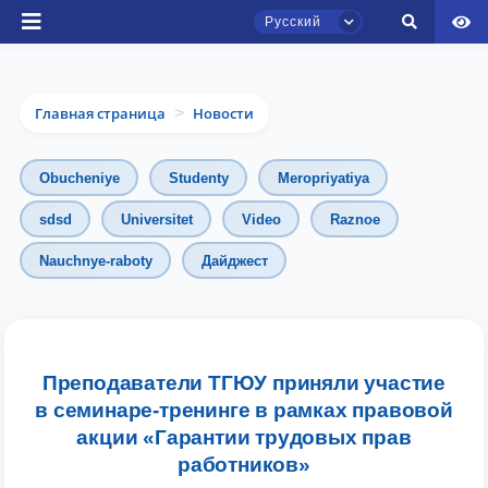
Русский
Главная страница
Новости
>
Obucheniye
Studenty
Meropriyatiya
sdsd
Universitet
Video
Raznoe
Чат приёмной комиссии ТГЮУ
Nauchnye-raboty
Дайджест
Онлайн
Здравствуйте! Добро пожаловать в чат
приёмной комиссии ТГЮУ.
Преподаватели ТГЮУ приняли участие
в семинаре-тренинге в рамках правовой
Оставляйте здесь свои обращения по
акции «Гарантии трудовых прав
вопросам приёма.
работников»