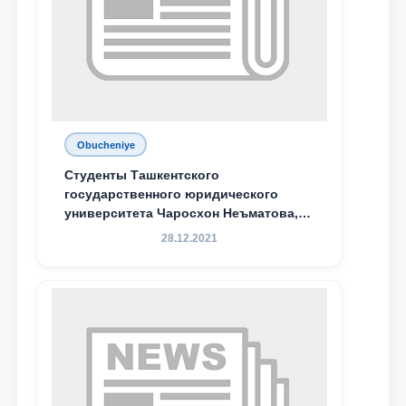
Obucheniye
Студенты Ташкентского
государственного юридического
университета Чаросхон Неъматова,
Севдо Хакимходжаева, Анбарой
28.12.2021
Жумабоева, а также учащийся 1-го
курса академического лицея имени
М.С. Восиковой при ТГЮУ Абдували
Махамадалиев стали стипендиатами
специальной стипендии имени
Хадичи Сулеймановой.