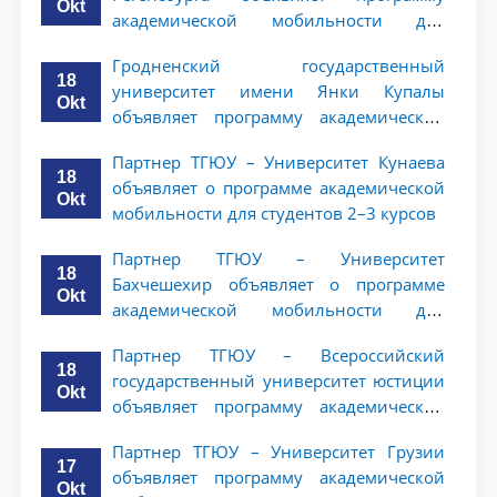
Okt
академической мобильности для
студентов 2–3 курсов
Гродненский государственный
18
университет имени Янки Купалы
Okt
объявляет программу академической
мобильности для студентов 2-3 курсов
Партнер ТГЮУ – Университет Кунаева
ТГЮУ
18
объявляет о программе академической
Okt
мобильности для студентов 2–3 курсов
Партнер ТГЮУ – Университет
18
Бахчешехир объявляет о программе
Okt
академической мобильности для
студентов 2-3 курсов
Партнер ТГЮУ – Всероссийский
18
государственный университет юстиции
Okt
объявляет программу академической
мобильности для студентов 2–3 курсов
Партнер ТГЮУ – Университет Грузии
ТГЮУ
17
объявляет программу академической
Okt