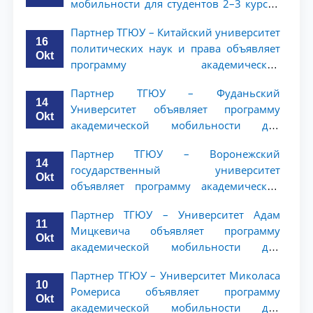
мобильности для студентов 2–3 курсов
ТГЮУ
Партнер ТГЮУ – Китайский университет
16
политических наук и права объявляет
Okt
программу академической
мобильности для студентов 2–3 курсов
Партнер ТГЮУ – Фуданьский
ТГЮУ
14
Университет объявляет программу
Okt
академической мобильности для
студентов 2–3 курсов ТГЮУ
Партнер ТГЮУ – Воронежский
14
государственный университет
Okt
объявляет программу академической
мобильности для студентов 2–3 курсов
Партнер ТГЮУ – Университет Адам
ТГЮУ
11
Мицкевича объявляет программу
Okt
академической мобильности для
студентов 2–3 курсов ТГЮУ
Партнер ТГЮУ – Университет Миколаса
10
Ромериса объявляет программу
Okt
академической мобильности для