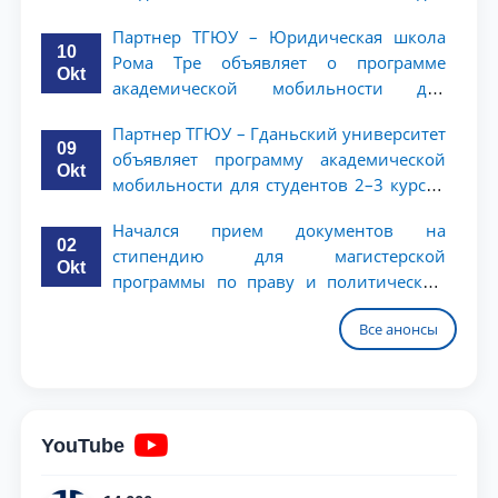
студентов 2–3 курсов
Партнер ТГЮУ – Юридическая школа
10
Рома Тре объявляет о программе
Okt
академической мобильности для
студентов 2–3 курсов
Партнер ТГЮУ – Гданьский университет
09
объявляет программу академической
Okt
мобильности для студентов 2–3 курсов
ТГЮУ
Начался прием документов на
02
стипендию для магистерской
Okt
программы по праву и политическим
наукам в Университете Нагоя
Все анонсы
YouTube