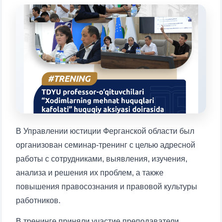
Выберите тему — затем появятся
конкретные вопросы:
1. Документы (бакалавр) (5)
2. Документы (магистр) (4)
3. Собеседование (бакалавр) (8)
4. Собеседование (магистр) (5)
5. Стоимость обучения (2)
6. Онлайн-заявки (15)
7. Колл-центр (4)
8. Квота (бакалавриат) (1)
9. Квота (магистратура) (1)
✉️ Написать администратору
В Управлении юстиции Ферганской области был
организован семинар-тренинг с целью адресной
работы с сотрудниками, выявления, изучения,
анализа и решения их проблем, а также
повышения правосознания и правовой культуры
работников.
В тренинге приняли участие преподаватели