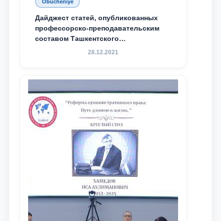
Obucheniye
Дайджест статей, опубликованных
профессорско-преподавательским
составом Ташкентского
государственного юридического
28.12.2021
университета в зарубежных и
местных научных изданиях, с целью
доведения до международного
сообщества результатов реформ и
исследований в сфере
противодействия коррупции