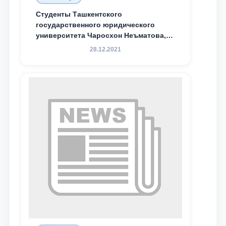
Студенты Ташкентского
государственного юридического
университета Чаросхон Неъматова,
Севдо Хакимходжаева, Анбарой
28.12.2021
Жумабоева, а также учащийся 1-го
курса академического лицея имени
М.С. Восиковой при ТГЮУ Абдували
Махамадалиев стали стипендиатами
специальной стипендии имени
Хадичи Сулеймановой.