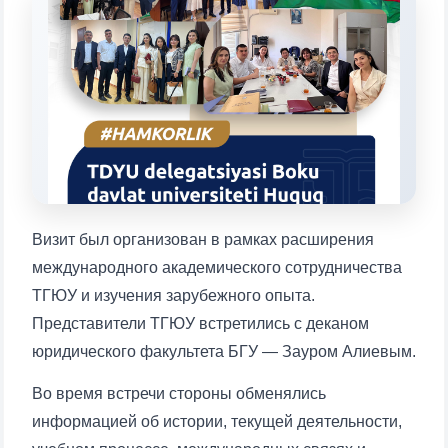
конкретные вопросы:
1. Документы (бакалавр) (5)
2. Документы (магистр) (4)
3. Собеседование (бакалавр) (8)
4. Собеседование (магистр) (5)
5. Стоимость обучения (2)
6. Онлайн-заявки (15)
7. Колл-центр (4)
8. Квота (бакалавриат) (1)
9. Квота (магистратура) (1)
✉️ Написать администратору
Визит был организован в рамках расширения
международного академического сотрудничества
ТГЮУ и изучения зарубежного опыта.
Представители ТГЮУ встретились с деканом
юридического факультета БГУ — Зауром Алиевым.
Во время встречи стороны обменялись
информацией об истории, текущей деятельности,