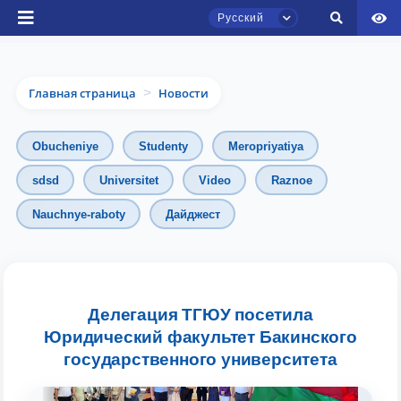
Русский
Главная страница
Новости
>
Obucheniye
Studenty
Meropriyatiya
sdsd
Universitet
Video
Raznoe
Чат приёмной комиссии ТГЮУ
Nauchnye-raboty
Дайджест
Онлайн
Здравствуйте! Добро пожаловать в чат
приёмной комиссии ТГЮУ.
Делегация ТГЮУ посетила
Юридический факультет Бакинского
Оставляйте здесь свои обращения по
вопросам приёма.
государственного университета
Выберите тему — затем появятся