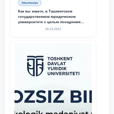
Obucheniye
Как вы знаете, в Ташкентском
государственном юридическом
университете с целью поощрения
талантливых, активных и
28.12.2021
инициативных студентов,
демонстрирующих свои знания и
навыки в деятельности Юридической
клиники, внедрена новая инициатива
— стипендия Юридической клиники.