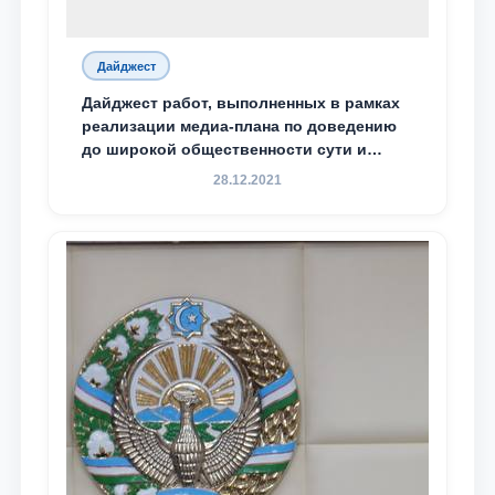
Дайджест
Дайджест работ, выполненных в рамках
реализации медиа-плана по доведению
до широкой общественности сути и
содержания задач, определённых в
28.12.2021
Послании Президента Республики
Узбекистан Шавкат Мирзиёев Олий
Мажлису и народу Узбекистана