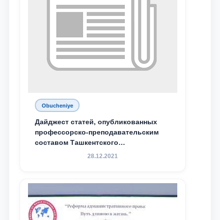
Obucheniye
Дайджест статей, опубликованных
профессорско-преподавательским
составом Ташкентского
государственного юридического
28.12.2021
университета в зарубежных и
местных научных изданиях, с целью
доведения до международного
сообщества результатов реформ и
исследований в сфере
противодействия коррупции