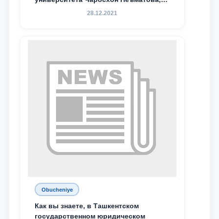
Севдо Хакимходжаева, Анбарой
28.12.2021
Жумабоева, а также учащийся 1-го
курса академического лицея имени
М.С. Восиковой при ТГЮУ Абдували
Махамадалиев стали стипендиатами
специальной стипендии имени
Хадичи Сулеймановой.
Obucheniye
Как вы знаете, в Ташкентском
государственном юридическом