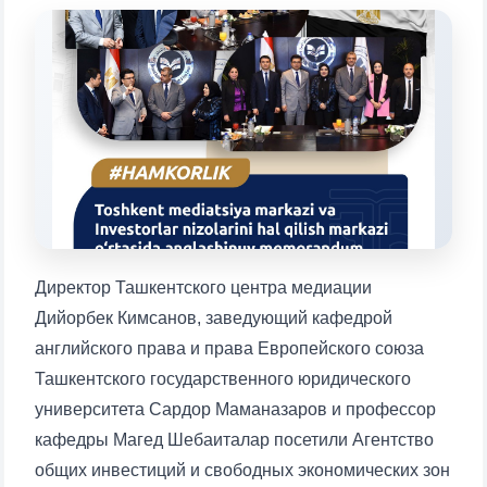
Выберите тему — затем появятся
конкретные вопросы:
1. Документы (бакалавр) (5)
2. Документы (магистр) (4)
3. Собеседование (бакалавр) (8)
4. Собеседование (магистр) (5)
5. Стоимость обучения (2)
6. Онлайн-заявки (15)
7. Колл-центр (4)
8. Квота (бакалавриат) (1)
9. Квота (магистратура) (1)
✉️ Написать администратору
Директор Ташкентского центра медиации
Дийорбек Кимсанов, заведующий кафедрой
английского права и права Европейского союза
Ташкентского государственного юридического
университета Сардор Маманазаров и профессор
кафедры Магед Шебаиталар посетили Агентство
общих инвестиций и свободных экономических зон