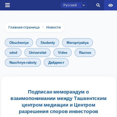
Русский
Главная страница
Новости
>
Obucheniye
Studenty
Meropriyatiya
sdsd
Universitet
Video
Raznoe
Nauchnye-raboty
Дайджест
Чат приёмной комиссии ТГЮУ
Онлайн
Здравствуйте! Добро пожаловать в чат
приёмной комиссии ТГЮУ.
Подписан меморандум о
взаимопонимании между Ташкентским
Оставляйте здесь свои обращения по
центром медиации и Центром
вопросам приёма.
разрешения споров инвесторов