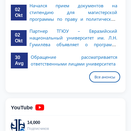
ТГЮУ
Начался прием документов на
02
стипендию для магистерской
Okt
программы по праву и политическим
наукам в Университете Нагоя
Партнер ТГЮУ – Евразийский
02
национальный университет им. Л.Н.
Okt
Гумилёва объявляет о программе
академической мобильности для
Обращение рассматривается
30
студентов 2–3 курсов
Avg
ответственными лицами университета
Все анонсы
YouTube
14,000
Подписчиков