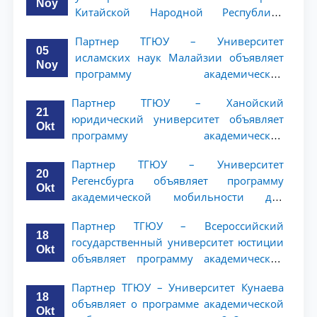
Noy
Китайской Народной Республики
(NWUPL) объявляет программу
Партнер ТГЮУ – Университет
академической мобильности для
05
исламских наук Малайзии объявляет
студентов 2–3 курсов
Noy
программу академической
мобильности для студентов 2–3 курсов
Партнер ТГЮУ – Ханойский
ТГЮУ
21
юридический университет объявляет
Okt
программу академической
мобильности для студентов 2–3 курсов
Партнер ТГЮУ – Университет
20
Регенсбурга объявляет программу
Okt
академической мобильности для
студентов 2–3 курсов
Партнер ТГЮУ – Всероссийский
18
государственный университет юстиции
Okt
объявляет программу академической
мобильности для студентов 2–3 курсов
Партнер ТГЮУ – Университет Кунаева
ТГЮУ
18
объявляет о программе академической
Okt