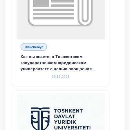
Obucheniye
Как вы знаете, в Ташкентском
государственном юридическом
университете с целью поощрения
талантливых, активных и
28.12.2021
инициативных студентов,
демонстрирующих свои знания и
навыки в деятельности Юридической
клиники, внедрена новая инициатива
— стипендия Юридической клиники.