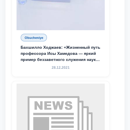
Obucheniye
Бахшилло Ходжаев: «Жизненный путь
профессора Исы Хамедова — яркий
пример беззаветного служения науке,
Родине и воспитанию молодого
28.12.2021
поколения»