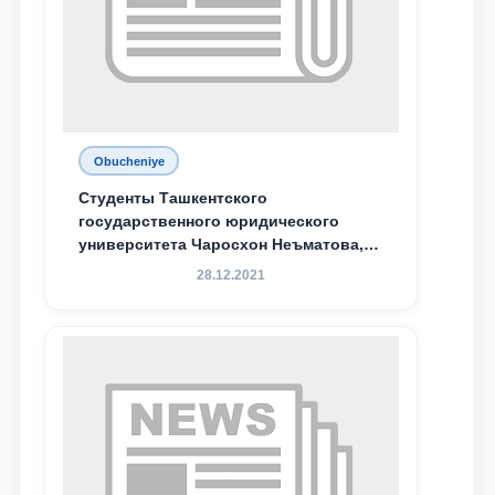
Obucheniye
Студенты Ташкентского
государственного юридического
университета Чаросхон Неъматова,
Севдо Хакимходжаева, Анбарой
28.12.2021
Жумабоева, а также учащийся 1-го
курса академического лицея имени
М.С. Восиковой при ТГЮУ Абдували
Махамадалиев стали стипендиатами
специальной стипендии имени
Хадичи Сулеймановой.