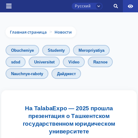
Русский
Главная страница
Новости
>
Obucheniye
Studenty
Meropriyatiya
sdsd
Universitet
Video
Raznoe
Чат приёмной комиссии ТГЮУ
Nauchnye-raboty
Дайджест
Онлайн
Здравствуйте! Добро пожаловать в чат
приёмной комиссии ТГЮУ.
На TalabaExpo — 2025 прошла
презентация о Ташкентском
Оставляйте здесь свои обращения по
государственном юридическом
вопросам приёма.
университете