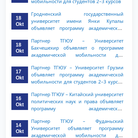
мобильности для студентов 2–3 курсов
Гродненский государственный
18
университет имени Янки Купалы
Okt
объявляет программу академической
мобильности для студентов 2-3 курсов
Партнер ТГЮУ – Университет
ТГЮУ
18
Бахчешехир объявляет о программе
Okt
академической мобильности для
студентов 2-3 курсов
Партнер ТГЮУ – Университет Грузии
17
объявляет программу академической
Okt
мобильности для студентов 2–3 курсов
ТГЮУ
Партнер ТГЮУ – Китайский университет
16
политических наук и права объявляет
Okt
программу академической
мобильности для студентов 2–3 курсов
Партнер ТГЮУ – Фуданьский
ТГЮУ
14
Университет объявляет программу
Okt
академической мобильности для