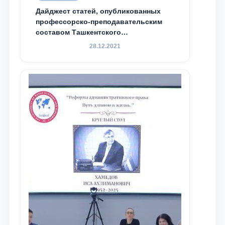
Дайджест статей, опубликованных
профессорско-преподавательским
составом Ташкентского
государственного юридического
28.12.2021
университета в зарубежных и
местных научных изданиях, с целью
доведения до международного
сообщества результатов реформ и
исследований в сфере
противодействия коррупции