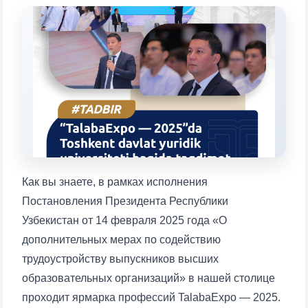
Выберите тему — затем появятся
конкретные вопросы:
1. Документы (бакалавр) (5)
2. Документы (магистр) (4)
3. Собеседование (бакалавр) (8)
4. Собеседование (магистр) (5)
5. Стоимость обучения (2)
6. Онлайн-заявки (15)
7. Колл-центр (4)
8. Квота (бакалавриат) (1)
9. Квота (магистратура) (1)
✉️ Написать администратору
Как вы знаете, в рамках исполнения
Постановления Президента Республики
Узбекистан от 14 февраля 2025 года «О
дополнительных мерах по содействию
трудоустройству выпускников высших
образовательных организаций» в нашей столице
проходит ярмарка профессий TalabaExpo — 2025.