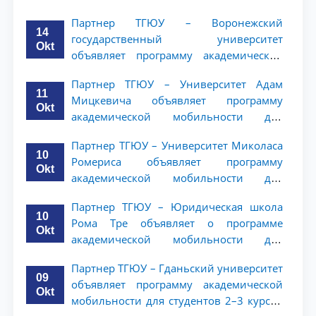
студентов 2–3 курсов ТГЮУ
Партнер ТГЮУ – Воронежский
14
государственный университет
Okt
объявляет программу академической
мобильности для студентов 2–3 курсов
Партнер ТГЮУ – Университет Адам
ТГЮУ
11
Мицкевича объявляет программу
Okt
академической мобильности для
студентов 2–3 курсов ТГЮУ
Партнер ТГЮУ – Университет Миколаса
10
Ромериса объявляет программу
Okt
академической мобильности для
студентов 2–3 курсов
Партнер ТГЮУ – Юридическая школа
10
Рома Тре объявляет о программе
Okt
академической мобильности для
студентов 2–3 курсов
Партнер ТГЮУ – Гданьский университет
09
объявляет программу академической
Okt
мобильности для студентов 2–3 курсов