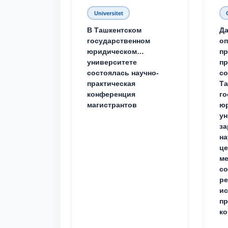
Universitet
В Ташкентском
Да
государственном
о
юридическом
пр
университете
пр
состоялась научно-
со
практическая
Та
конференция
го
магистрантов
юр
ун
за
на
це
ме
с
ре
ис
пр
ко