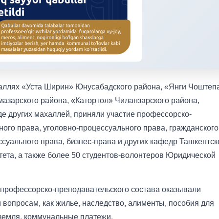
аллях «Уста Ширин» Юнусабадского района, «Янги Чоштеп
мазарского района, «Катортол» Чиланзарского района,
е других махаллей, приняли участие профессорско-
ного права, уголовно-процессуального права, гражданского
суального права, бизнес-права и других кафедр Ташкентск
тета, а также более 50 студентов-волонтеров Юридической
 профессорско-преподавательского состава оказывали
вопросам, как жилье, наследство, алименты, пособия для
земля, коммунальные платежи.