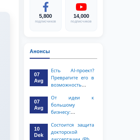
5,800
14,000
подписчиков
подписчиков
Анонсы
Есть AI-проект?
07
Превратите его в
Avg
возможность
стоимостью 1
От идеи к
миллион
07
большому
долларов!
Avg
бизнесу:
возможность на 5
Состоится защита
миллионов
10
докторской
долларов для
Dek
диссертации (PhD)