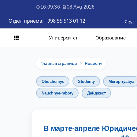
16:09:37
·
08 Avg 2026
Отдел приема: +998 55 513 01 12
Студе
Университет
Образование
Главная страница
Новости
>
Obucheniye
Studenty
Meropriyatiya
Nauchnye-raboty
Дайджест
В марте-апреле Юридиче