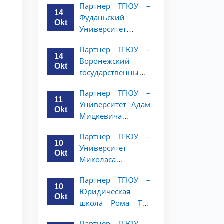
Партнер ТГЮУ –
и права объявляет
14
Фуданьский
программу
Okt
Университет
академической
объявляет
мобильности для
Партнер ТГЮУ –
программу
студентов 2–3
14
Воронежский
академической
курсов ТГЮУ
Okt
государственный
мобильности для
университет
студентов 2–3
Партнер ТГЮУ –
объявляет
курсов ТГЮУ
11
Университет Адам
программу
Okt
Мицкевича
академической
объявляет
мобильности для
Партнер ТГЮУ –
программу
студентов 2–3
10
Университет
академической
курсов ТГЮУ
Okt
Миколаса
мобильности для
Ромериса
студентов 2–3
Партнер ТГЮУ –
объявляет
курсов ТГЮУ
10
Юридическая
программу
Okt
школа Рома Тре
академической
объявляет о
мобильности для
Партнер ТГЮУ –