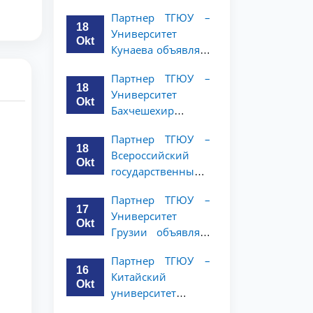
имени Янки
студентов 2–3
Партнер ТГЮУ –
Купалы объявляет
курсов
18
Университет
программу
Okt
Кунаева объявляет
академической
о программе
мобильности для
Партнер ТГЮУ –
академической
студентов 2-3
18
Университет
мобильности для
курсов ТГЮУ
Okt
Бахчешехир
студентов 2–3
объявляет о
курсов
Партнер ТГЮУ –
программе
18
Всероссийский
академической
Okt
государственный
мобильности для
университет
студентов 2-3
Партнер ТГЮУ –
юстиции
курсов
17
Университет
объявляет
Okt
Грузии объявляет
программу
программу
академической
Партнер ТГЮУ –
академической
мобильности для
16
Китайский
мобильности для
студентов 2–3
Okt
университет
студентов 2–3
курсов ТГЮУ
политических наук
курсов ТГЮУ