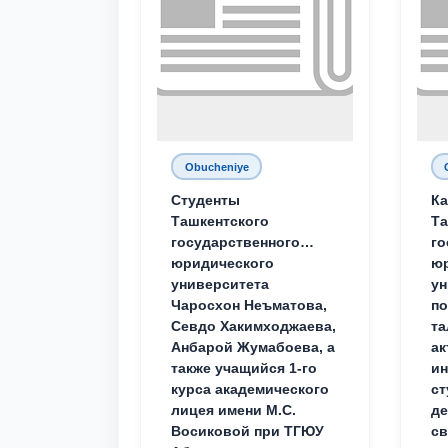
Obucheniye
Студенты
Ка
Ташкентского
Та
государственного
го
юридического
ю
университета
ун
Чаросхон Неъматова,
п
Севдо Хакимходжаева,
та
Анбарой Жумабоева, а
ак
также учащийся 1-го
и
курса академического
ст
лицея имени М.С.
д
Восиковой при ТГЮУ
св