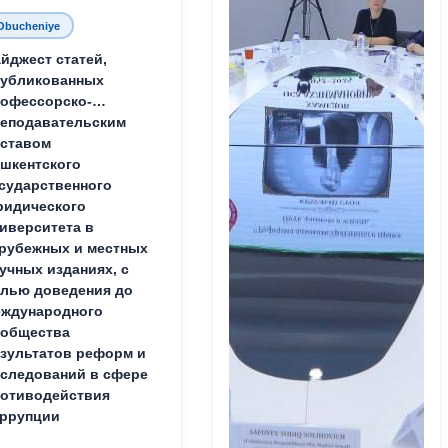
Obucheniye
йджест статей,
публикованных
офессорско-
еподавательским
ставом
шкентского
сударственного
идического
иверситета в
рубежных и местных
учных изданиях, с
лью доведения до
ждународного
ообщества
зультатов реформ и
следований в сфере
отиводействия
ррупции