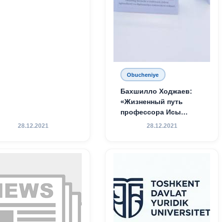
Obucheniye
Бахшилло Ходжаев:
«Жизненный путь
профессора Исы
Хамедова — яркий
28.12.2021
28.12.2021
пример беззаветного
служения науке,
Родине и воспитанию
молодого поколения»