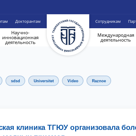
нтам
Докторантам
Сотрудникам
Пар
Научно-
Международная
инновационная
деятельность
деятельность
sdsd
Universitet
Video
Raznoe
ская клиника ТГЮУ организовала бол