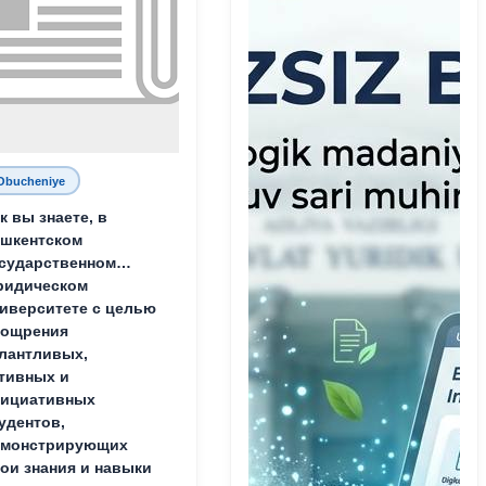
Obucheniye
к вы знаете, в
шкентском
сударственном
ридическом
иверситете с целью
оощрения
лантливых,
тивных и
нициативных
удентов,
емонстрирующих
ои знания и навыки