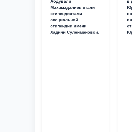
Абдували
в 
Махамадалиев стали
Юр
стипендиатами
вн
специальной
ин
стипендии имени
ст
Хадичи Сулеймановой.
Юр