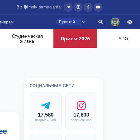
Biz ijtimoiy tarmoqlarda:
тнерам
Русский
Студенческая
Прием 2026
SDG
жизнь
СОЦИАЛЬНЫЕ СЕТИ
17,580
17,800
подписчиков
подписчиков
ее