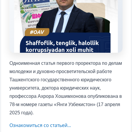
конкретные вопросы:
1. Документы (бакалавр) (5)
2. Документы (магистр) (4)
3. Собеседование (бакалавр) (8)
4. Собеседование (магистр) (5)
5. Стоимость обучения (2)
6. Онлайн-заявки (15)
7. Колл-центр (4)
8. Квота (бакалавриат) (1)
9. Квота (магистратура) (1)
Одноименная статья первого проректора по делам
✉️ Написать администратору
молодежи и духовно-просветительской работе
Ташкентского государственного юридического
университета, доктора юридических наук,
профессора Ахрора Хошимхонова опубликована в
78-м номере газеты «Янги Узбекистон» (17 апреля
2025 года).
Ознакомиться со статьей...