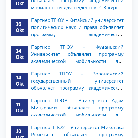
объявляет программу академической
Okt
мобильности для студентов 2–3 курсов
ТГЮУ
Партнер ТГЮУ – Китайский университет
16
политических наук и права объявляет
Okt
программу академической
мобильности для студентов 2–3 курсов
Партнер ТГЮУ – Фуданьский
ТГЮУ
14
Университет объявляет программу
Okt
академической мобильности для
студентов 2–3 курсов ТГЮУ
Партнер ТГЮУ – Воронежский
14
государственный университет
Okt
объявляет программу академической
мобильности для студентов 2–3 курсов
Партнер ТГЮУ – Университет Адам
ТГЮУ
11
Мицкевича объявляет программу
Okt
академической мобильности для
студентов 2–3 курсов ТГЮУ
Партнер ТГЮУ – Университет Миколаса
10
Ромериса объявляет программу
Okt