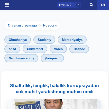
Русский
Главная страница
Новости
>
Obucheniye
Studenty
Meropriyatiya
sdsd
Universitet
Video
Raznoe
Чат приёмной комиссии ТГЮУ
Nauchnye-raboty
Дайджест
Онлайн
Здравствуйте! Добро пожаловать в чат
приёмной комиссии ТГЮУ.
Shaffoflik, tenglik, halollik korrupsiyadan
Оставляйте здесь свои обращения по
xoli muhit yaratishning muhim omili
вопросам приёма.
Выберите тему — затем появятся