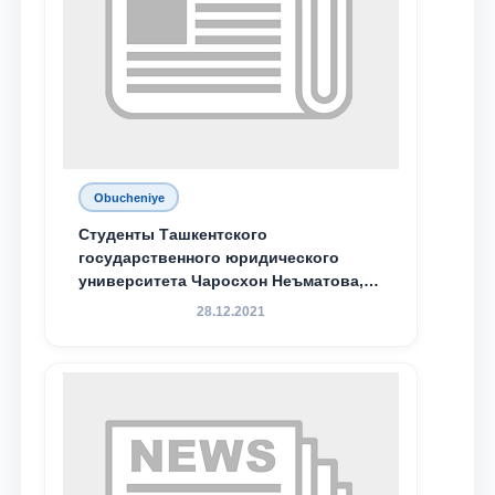
Obucheniye
Студенты Ташкентского
государственного юридического
университета Чаросхон Неъматова,
Севдо Хакимходжаева, Анбарой
28.12.2021
Жумабоева, а также учащийся 1-го
курса академического лицея имени
М.С. Восиковой при ТГЮУ Абдували
Махамадалиев стали стипендиатами
специальной стипендии имени
Хадичи Сулеймановой.