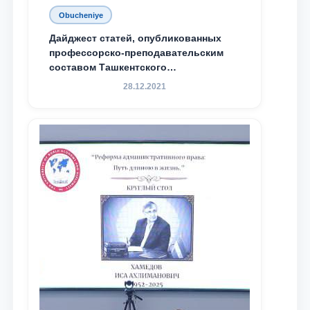
Obucheniye
Дайджест статей, опубликованных
профессорско-преподавательским
составом Ташкентского
государственного юридического
28.12.2021
университета в зарубежных и
местных научных изданиях, с целью
доведения до международного
сообщества результатов реформ и
исследований в сфере
противодействия коррупции