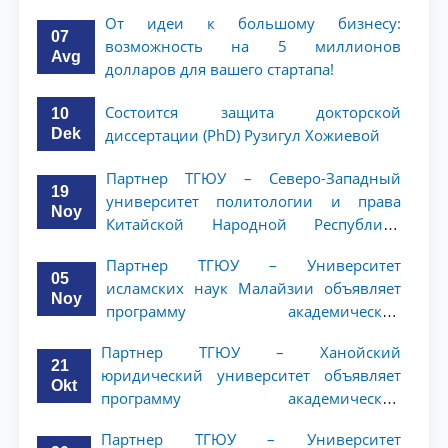
От идеи к большому бизнесу:
07
возможность на 5 миллионов
Avg
долларов для вашего стартапа!
Состоится защита докторской
10
Dek
диссертации (PhD) Рузигул Xoжиевой
Партнер ТГЮУ – Северо-Западный
19
университет политологии и права
Noy
Китайской Народной Республики
(NWUPL) объявляет программу
Партнер ТГЮУ – Университет
академической мобильности для
05
исламских наук Малайзии объявляет
студентов 2–3 курсов
Noy
программу академической
мобильности для студентов 2–3 курсов
Партнер ТГЮУ – Ханойский
ТГЮУ
21
юридический университет объявляет
Okt
программу академической
мобильности для студентов 2–3 курсов
Партнер ТГЮУ – Университет