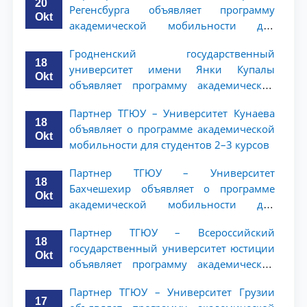
20
Регенсбурга объявляет программу
Okt
академической мобильности для
студентов 2–3 курсов
Гродненский государственный
18
университет имени Янки Купалы
Okt
объявляет программу академической
мобильности для студентов 2-3 курсов
Партнер ТГЮУ – Университет Кунаева
ТГЮУ
18
объявляет о программе академической
Okt
мобильности для студентов 2–3 курсов
Партнер ТГЮУ – Университет
18
Бахчешехир объявляет о программе
Okt
академической мобильности для
студентов 2-3 курсов
Партнер ТГЮУ – Всероссийский
18
государственный университет юстиции
Okt
объявляет программу академической
мобильности для студентов 2–3 курсов
Партнер ТГЮУ – Университет Грузии
ТГЮУ
17