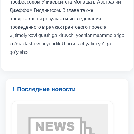
профессором Университета Монаша в Австралии
Джеффом Гиддингсом. В главе также
представлены результаты исследования,
Ваше имя и фамилия
проведенного в рамках грантового проекта
«Ijtimoiy xavf guruhiga kiruvchi yoshlar muammolariga
Ваш номер телефона
ko‘maklashuvchi yuridik klinika faoliyatini yo‘lga
qo‘yish».
Почта
отправить
Последние новости