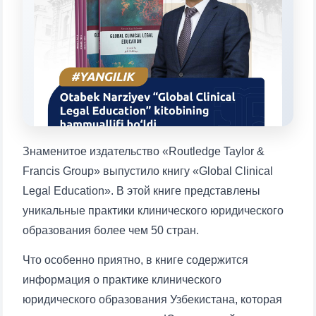
Выберите тему — затем появятся
конкретные вопросы:
1. Документы (бакалавр) (5)
2. Документы (магистр) (4)
3. Собеседование (бакалавр) (8)
4. Собеседование (магистр) (5)
5. Стоимость обучения (2)
6. Онлайн-заявки (15)
7. Колл-центр (4)
8. Квота (бакалавриат) (1)
9. Квота (магистратура) (1)
Знаменитое издательство «Routledge Taylor &
Francis Group» выпустило книгу «Global Clinical
✉️ Написать администратору
Legal Education». В этой книге представлены
уникальные практики клинического юридического
образования более чем 50 стран.
Что особенно приятно, в книге содержится
информация о практике клинического
юридического образования Узбекистана, которая