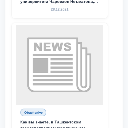
университета Чаросхон Неъматова,
Севдо Хакимходжаева, Анбарой
28.12.2021
Жумабоева, а также учащийся 1-го
курса академического лицея имени
М.С. Восиковой при ТГЮУ Абдували
Махамадалиев стали стипендиатами
специальной стипендии имени
Хадичи Сулеймановой.
Obucheniye
Как вы знаете, в Ташкентском