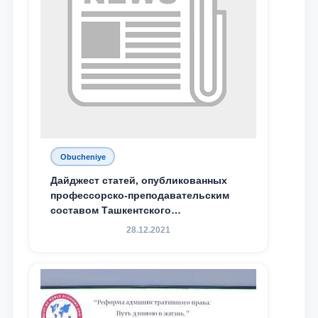
Obucheniye
Дайджест статей, опубликованных
профессорско-преподавательским
составом Ташкентского
государственного юридического
28.12.2021
университета в зарубежных и
местных научных изданиях, с целью
доведения до международного
сообщества результатов реформ и
исследований в сфере
противодействия коррупции