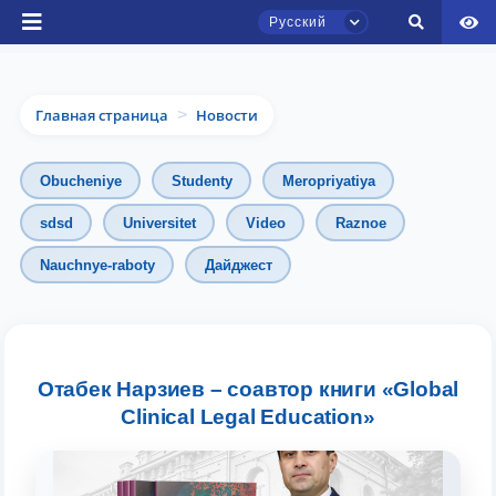
Русский
Главная страница
Новости
>
Obucheniye
Studenty
Meropriyatiya
sdsd
Universitet
Video
Raznoe
Nauchnye-raboty
Дайджест
Чат приёмной комиссии ТГЮУ
Онлайн
Здравствуйте! Добро пожаловать в чат
приёмной комиссии ТГЮУ.
Отабек Нарзиев – соавтор книги «Global
Clinical Legal Education»
Оставляйте здесь свои обращения по
вопросам приёма.