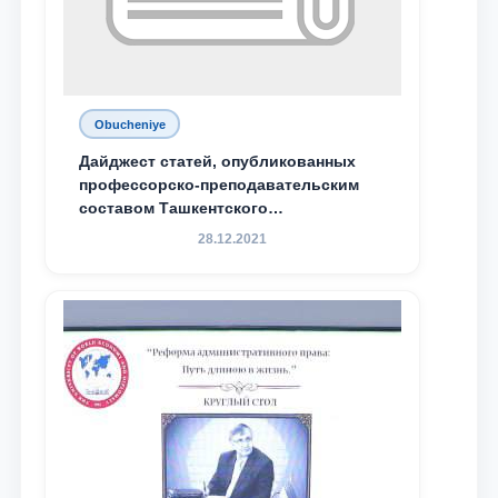
Obucheniye
Дайджест статей, опубликованных
профессорско-преподавательским
составом Ташкентского
государственного юридического
28.12.2021
университета в зарубежных и
местных научных изданиях, с целью
доведения до международного
сообщества результатов реформ и
исследований в сфере
противодействия коррупции