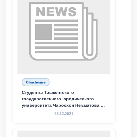
Obucheniye
Студенты Ташкентского
государственного юридического
университета Чаросхон Неъматова,
Севдо Хакимходжаева, Анбарой
28.12.2021
Жумабоева, а также учащийся 1-го
курса академического лицея имени
М.С. Восиковой при ТГЮУ Абдували