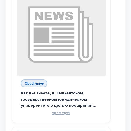
Махамадалиев стали стипендиатами
специальной стипендии имени
Хадичи Сулеймановой.
Obucheniye
Как вы знаете, в Ташкентском
государственном юридическом
университете с целью поощрения
талантливых, активных и
28.12.2021
инициативных студентов,
демонстрирующих свои знания и
навыки в деятельности Юридической