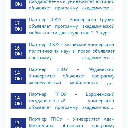
государственный университет юстиции
Okt
объявляет программу академической
мобильности для студентов 2–3 курсов
Партнер ТГЮУ – Университет Грузии
ТГЮУ
17
объявляет программу академической
Okt
мобильности для студентов 2–3 курсов
ТГЮУ
Партнер ТГЮУ – Китайский университет
16
политических наук и права объявляет
Okt
программу академической
мобильности для студентов 2–3 курсов
Партнер ТГЮУ – Фуданьский
ТГЮУ
14
Университет объявляет программу
Okt
академической мобильности для
студентов 2–3 курсов ТГЮУ
Партнер ТГЮУ – Воронежский
14
государственный университет
Okt
объявляет программу академической
мобильности для студентов 2–3 курсов
Партнер ТГЮУ – Университет Адам
ТГЮУ
11
Мицкевича объявляет программу