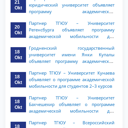
21
юридический университет объявляет
Okt
программу академической
мобильности для студентов 2–3 курсов
Партнер ТГЮУ – Университет
20
Регенсбурга объявляет программу
Okt
академической мобильности для
студентов 2–3 курсов
Гродненский государственный
18
университет имени Янки Купалы
Okt
объявляет программу академической
мобильности для студентов 2-3 курсов
Партнер ТГЮУ – Университет Кунаева
ТГЮУ
18
объявляет о программе академической
Okt
мобильности для студентов 2–3 курсов
Партнер ТГЮУ – Университет
18
Бахчешехир объявляет о программе
Okt
академической мобильности для
студентов 2-3 курсов
Партнер ТГЮУ – Всероссийский
18