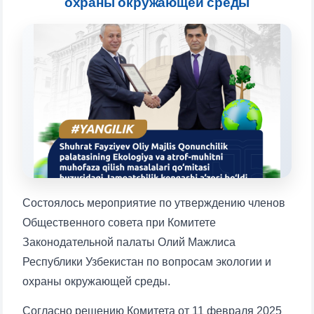
охраны окружающей среды
Выберите тему — затем появятся
конкретные вопросы:
1. Документы (бакалавр) (5)
2. Документы (магистр) (4)
3. Собеседование (бакалавр) (8)
4. Собеседование (магистр) (5)
5. Стоимость обучения (2)
6. Онлайн-заявки (15)
7. Колл-центр (4)
8. Квота (бакалавриат) (1)
9. Квота (магистратура) (1)
✉️ Написать администратору
Состоялось мероприятие по утверждению членов
Общественного совета при Комитете
Законодательной палаты Олий Мажлиса
Республики Узбекистан по вопросам экологии и
охраны окружающей среды.
Согласно решению Комитета от 11 февраля 2025