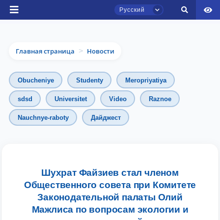
Русский
Главная страница
Новости
>
Obucheniye
Studenty
Meropriyatiya
sdsd
Universitet
Video
Raznoe
Nauchnye-raboty
Дайджест
Чат приёмной комиссии ТГЮУ
Онлайн
Здравствуйте! Добро пожаловать в чат
приёмной комиссии ТГЮУ.
Шухрат Файзиев стал членом
Общественного совета при Комитете
Оставляйте здесь свои обращения по
Законодательной палаты Олий
вопросам приёма.
Мажлиса по вопросам экологии и