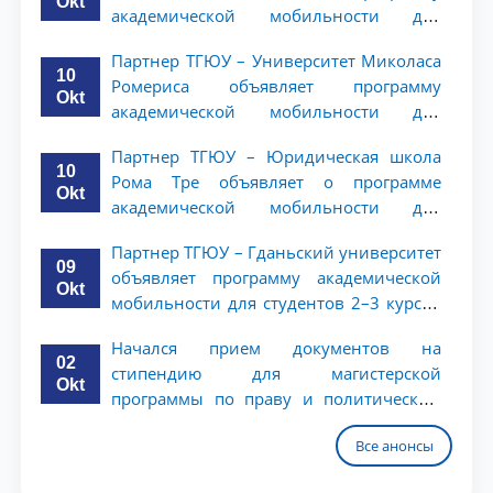
Okt
академической мобильности для
студентов 2–3 курсов ТГЮУ
Партнер ТГЮУ – Университет Миколаса
10
Ромериса объявляет программу
Okt
академической мобильности для
студентов 2–3 курсов
Партнер ТГЮУ – Юридическая школа
10
Рома Тре объявляет о программе
Okt
академической мобильности для
студентов 2–3 курсов
Партнер ТГЮУ – Гданьский университет
09
объявляет программу академической
Okt
мобильности для студентов 2–3 курсов
ТГЮУ
Начался прием документов на
02
стипендию для магистерской
Okt
программы по праву и политическим
наукам в Университете Нагоя
Все анонсы