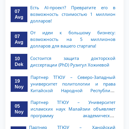
Есть AI-проект? Превратите его в
07
возможность стоимостью 1 миллион
Avg
долларов!
От идеи к большому бизнесу:
07
возможность на 5 миллионов
Avg
долларов для вашего стартапа!
Состоится защита докторской
10
Dek
диссертации (PhD) Рузигул Xoжиевой
Партнер ТГЮУ – Северо-Западный
19
университет политологии и права
Noy
Китайской Народной Республики
(NWUPL) объявляет программу
Партнер ТГЮУ – Университет
академической мобильности для
05
исламских наук Малайзии объявляет
студентов 2–3 курсов
Noy
программу академической
мобильности для студентов 2–3 курсов
Партнер ТГЮУ – Ханойский
ТГЮУ