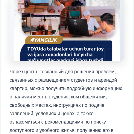
Выберите тему — затем появятся
конкретные вопросы:
1. Документы (бакалавр) (5)
2. Документы (магистр) (4)
3. Собеседование (бакалавр) (8)
4. Собеседование (магистр) (5)
5. Стоимость обучения (2)
6. Онлайн-заявки (15)
7. Колл-центр (4)
8. Квота (бакалавриат) (1)
9. Квота (магистратура) (1)
✉️ Написать администратору
Через центр, созданный для решения проблем,
связанных с размещением студентов и арендой
квартир, можно получить подробную информацию
о наличии мест в студенческом общежитии,
свободных местах, инструкциях по подаче
заявлений, условиях и ценах, а также
ознакомиться с рекомендациями по поиску
доступного и удобного жилья, получению его в