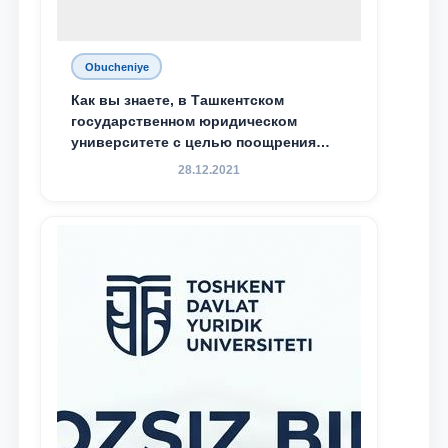
Obucheniye
Как вы знаете, в Ташкентском
государственном юридическом
университете с целью поощрения
талантливых, активных и
28.12.2021
инициативных студентов,
демонстрирующих свои знания и
навыки в деятельности Юридической
клиники, внедрена новая инициатива
— стипендия Юридической клиники.