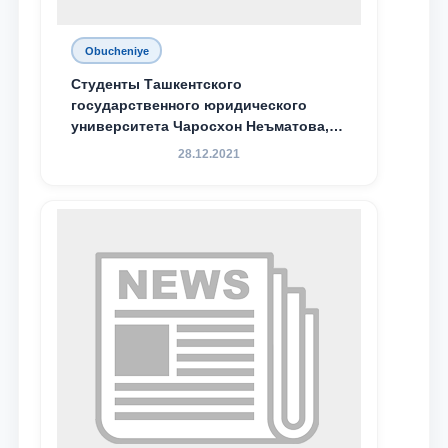
Obucheniye
Студенты Ташкентского
государственного юридического
университета Чаросхон Неъматова,
Севдо Хакимходжаева, Анбарой
28.12.2021
Жумабоева, а также учащийся 1-го
курса академического лицея имени
М.С. Восиковой при ТГЮУ Абдували
Махамадалиев стали стипендиатами
специальной стипендии имени
Хадичи Сулеймановой.