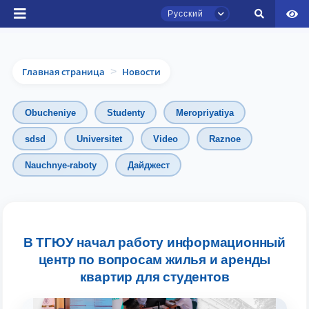
Русский
Главная страница
Новости
>
Obucheniye
Studenty
Meropriyatiya
sdsd
Universitet
Video
Raznoe
Чат приёмной комиссии ТГЮУ
Nauchnye-raboty
Дайджест
Онлайн
Здравствуйте! Добро пожаловать в чат
приёмной комиссии ТГЮУ.
В ТГЮУ начал работу информационный
центр по вопросам жилья и аренды
Оставляйте здесь свои обращения по
вопросам приёма.
квартир для студентов