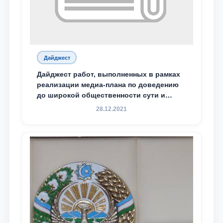
Дайджест
Дайджест работ, выполненных в рамках
реализации медиа-плана по доведению
до широкой общественности сути и
содержания задач, определённых в
28.12.2021
Послании Президента Республики
Узбекистан Шавкат Мирзиёев Олий
Мажлису и народу Узбекистана