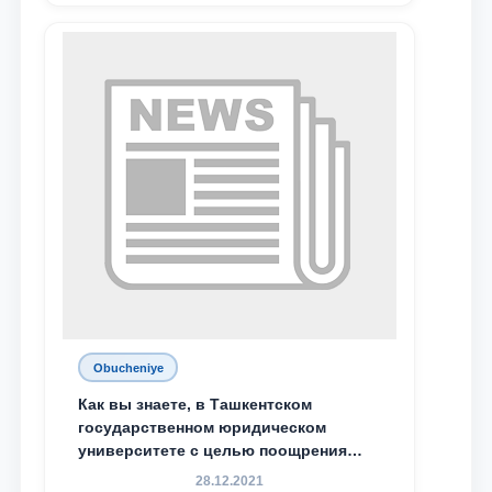
курса академического лицея имени
М.С. Восиковой при ТГЮУ Абдували
Махамадалиев стали стипендиатами
специальной стипендии имени
Хадичи Сулеймановой.
Obucheniye
Как вы знаете, в Ташкентском
государственном юридическом
университете с целью поощрения
талантливых, активных и
28.12.2021