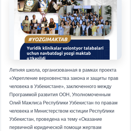
Выберите тему — затем появятся
конкретные вопросы:
1. Документы (бакалавр) (5)
2. Документы (магистр) (4)
3. Собеседование (бакалавр) (8)
4. Собеседование (магистр) (5)
5. Стоимость обучения (2)
6. Онлайн-заявки (15)
7. Колл-центр (4)
8. Квота (бакалавриат) (1)
9. Квота (магистратура) (1)
Летняя школа, организованная в рамках проекта
✉️ Написать администратору
«Укрепление верховенства закона и защиты прав
человека в Узбекистане», заключенного между
Программой развития ООН, Уполномоченным
Олий Мажлиса Республики Узбекистан по правам
человека и Министерством юстиции Республики
Узбекистан, проведена на тему «Оказание
первичной юридической помощи жертвам