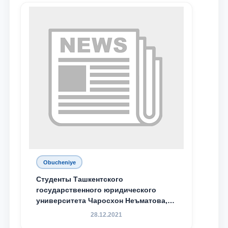
Obucheniye
Студенты Ташкентского
государственного юридического
университета Чаросхон Неъматова,
Севдо Хакимходжаева, Анбарой
28.12.2021
Жумабоева, а также учащийся 1-го