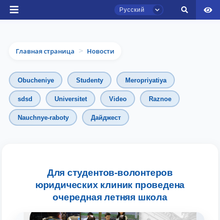
Русский
Главная страница
Новости
>
Obucheniye
Studenty
Meropriyatiya
sdsd
Universitet
Video
Raznoe
Nauchnye-raboty
Дайджест
Чат приёмной комиссии ТГЮУ
Онлайн
Здравствуйте! Добро пожаловать в чат
приёмной комиссии ТГЮУ.
Для студентов-волонтеров
юридических клиник проведена
Оставляйте здесь свои обращения по
очередная летняя школа
вопросам приёма.