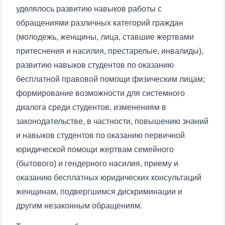
уделялось развитию навыков работы с
обращениями различных категорий граждан
(молодежь, женщины, лица, ставшие жертвами
притеснения и насилия, престарелые, инвалиды),
развитию навыков студентов по оказанию
бесплатной правовой помощи физическим лицам;
формирование возможности для системного
Ваше имя и фамилия
диалога среди студентов, изменениям в
Ваш номер телефона
законодательстве, в частности, повышению знаний
и навыков студентов по оказанию первичной
Почта
юридической помощи жертвам семейного
(бытового) и гендерного насилия, приему и
отправить
оказанию бесплатных юридических консультаций
женщинам, подвергшимся дискриминации и
другим незаконным обращениям.