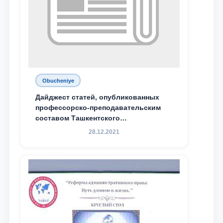
Obucheniye
Дайджест статей, опубликованных
профессорско-преподавательским
составом Ташкентского
государственного юридического
28.12.2021
университета в зарубежных и
местных научных изданиях, с целью
доведения до международного
сообщества результатов реформ и
исследований в сфере
противодействия коррупции