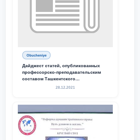
Obucheniye
Дайджест статей, опубликованных
профессорско-преподавательским
составом Ташкентского
государственного юридического
28.12.2021
университета в зарубежных и
местных научных изданиях, с целью
доведения до международного
сообщества результатов реформ и
исследований в сфере
противодействия коррупции