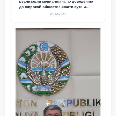
реализации медиа-плана по доведению
до широкой общественности сути и
содержания задач, определённых в
28.12.2021
Послании Президента Республики
Узбекистан Шавкат Мирзиёев Олий
Мажлису и народу Узбекистана