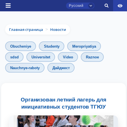
Русский
Главная страница
Новости
>
Obucheniye
Studenty
Meropriyatiya
sdsd
Universitet
Video
Raznoe
Чат приёмной комиссии ТГЮУ
Nauchnye-raboty
Дайджест
Онлайн
Здравствуйте! Добро пожаловать в чат
приёмной комиссии ТГЮУ.
Организован летний лагерь для
инициативных студентов ТГЮУ
Оставляйте здесь свои обращения по
вопросам приёма.
Выберите тему — затем появятся