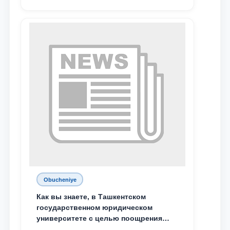
Жумабоева, а также учащийся 1-го
курса академического лицея имени
М.С. Восиковой при ТГЮУ Абдували
Махамадалиев стали стипендиатами
специальной стипендии имени
Хадичи Сулеймановой.
Obucheniye
Как вы знаете, в Ташкентском
государственном юридическом
университете с целью поощрения
талантливых, активных и