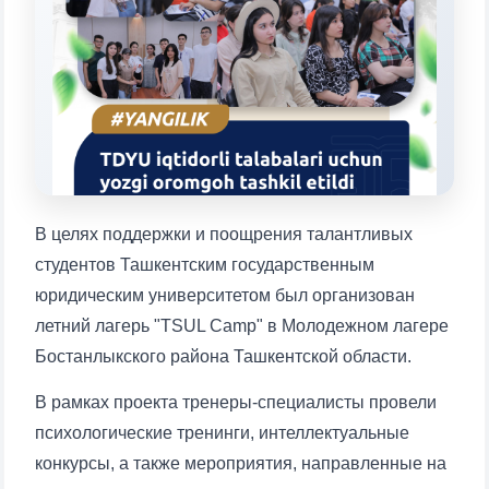
конкретные вопросы:
1. Документы (бакалавр) (5)
2. Документы (магистр) (4)
3. Собеседование (бакалавр) (8)
4. Собеседование (магистр) (5)
5. Стоимость обучения (2)
6. Онлайн-заявки (15)
7. Колл-центр (4)
8. Квота (бакалавриат) (1)
9. Квота (магистратура) (1)
В целях поддержки и поощрения талантливых
✉️ Написать администратору
студентов Ташкентским государственным
юридическим университетом был организован
летний лагерь "TSUL Camp" в Молодежном лагере
Бостанлыкского района Ташкентской области.
В рамках проекта тренеры-специалисты провели
психологические тренинги, интеллектуальные
конкурсы, а также мероприятия, направленные на