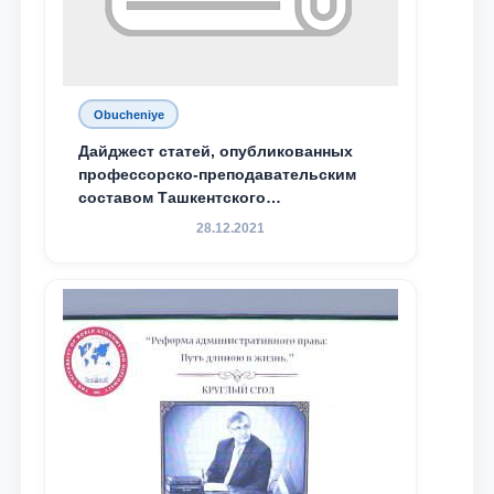
Obucheniye
Дайджест статей, опубликованных
профессорско-преподавательским
составом Ташкентского
государственного юридического
28.12.2021
университета в зарубежных и
местных научных изданиях, с целью
доведения до международного
сообщества результатов реформ и
исследований в сфере
противодействия коррупции