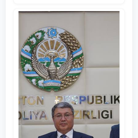
Узбекистан Шавкат Мирзиёев Олий
Мажлису и народу Узбекистана