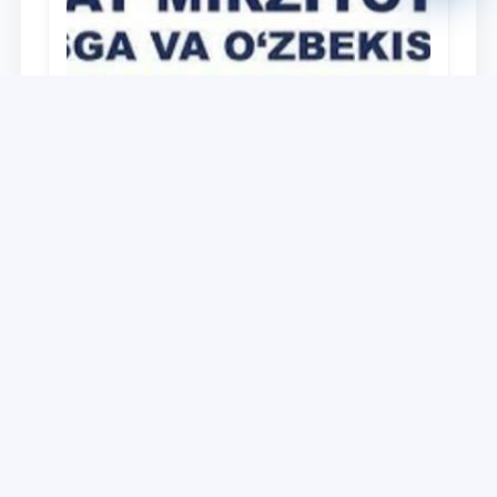
Universitet
Дайджест работ, выполненных в рамках
реализации медиа-плана по доведению
до широкой общественности сути и