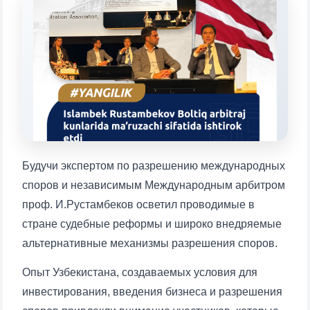
конкретные вопросы:
1. Документы (бакалавр) (5)
2. Документы (магистр) (4)
3. Собеседование (бакалавр) (8)
4. Собеседование (магистр) (5)
5. Стоимость обучения (2)
6. Онлайн-заявки (15)
7. Колл-центр (4)
8. Квота (бакалавриат) (1)
9. Квота (магистратура) (1)
✉️ Написать администратору
Будучи экспертом по разрешению международных
споров и независимым Международным арбитром
проф. И.Рустамбеков осветил проводимые в
стране судебные реформы и широко внедряемые
альтернативные механизмы разрешения споров.
Опыт Узбекистана, создаваемых условия для
инвестирования, введения бизнеса и разрешения