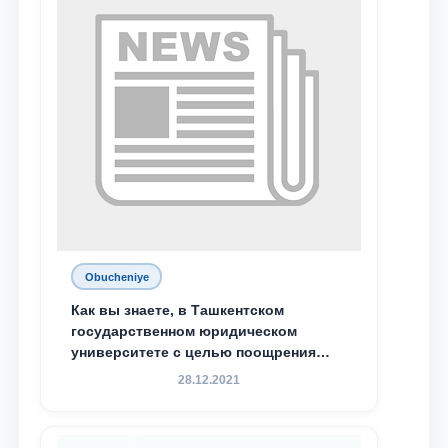
специальной стипендии имени
Хадичи Сулеймановой.
Obucheniye
Как вы знаете, в Ташкентском
государственном юридическом
университете с целью поощрения
талантливых, активных и
28.12.2021
инициативных студентов,
демонстрирующих свои знания и
навыки в деятельности Юридической