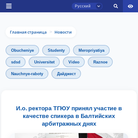
Русский
Главная страница
Новости
>
Obucheniye
Studenty
Meropriyatiya
sdsd
Universitet
Video
Raznoe
Чат приёмной комиссии ТГЮУ
Nauchnye-raboty
Дайджест
Онлайн
Здравствуйте! Добро пожаловать в чат
приёмной комиссии ТГЮУ.
И.о. ректора ТГЮУ принял участие в
качестве спикера в Балтийских
Оставляйте здесь свои обращения по
вопросам приёма.
арбитражных днях
Выберите тему — затем появятся