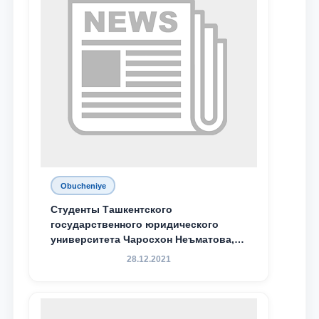
Obucheniye
Студенты Ташкентского
государственного юридического
университета Чаросхон Неъматова,
Севдо Хакимходжаева, Анбарой
28.12.2021
Жумабоева, а также учащийся 1-го
курса академического лицея имени
М.С. Восиковой при ТГЮУ Абдували
Махамадалиев стали стипендиатами