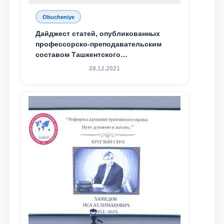
Obucheniye
Дайджест статей, опубликованных
профессорско-преподавательским
составом Ташкентского
государственного юридического
28.12.2021
университета в зарубежных и
местных научных изданиях, с целью
доведения до международного
сообщества результатов реформ и
исследований в сфере
противодействия коррупции