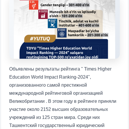
Выберите тему — затем появятся
конкретные вопросы:
1. Документы (бакалавр) (5)
2. Документы (магистр) (4)
3. Собеседование (бакалавр) (8)
4. Собеседование (магистр) (5)
5. Стоимость обучения (2)
6. Онлайн-заявки (15)
7. Колл-центр (4)
8. Квота (бакалавриат) (1)
9. Квота (магистратура) (1)
Объявлены результаты рейтинга " Times Higher
✉️ Написать администратору
Education World Impact Ranking-2024",
организованного самой престижной
международной рейтинговой организацией
Великобритании . В этом году в рейтинге приняли
участие около 2152 высших образовательных
учреждений из 125 стран мира. Среди них
Ташкентский государственный юридический