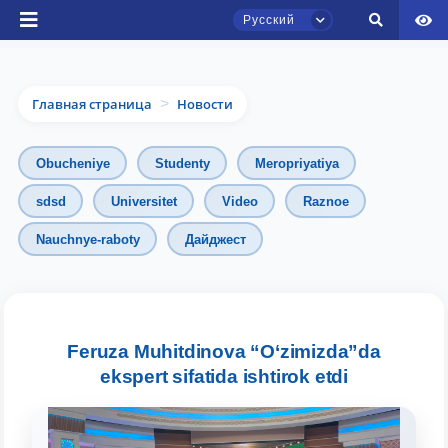
Русский
Главная страница
Новости
>
Obucheniye
Studenty
Meropriyatiya
sdsd
Universitet
Video
Raznoe
Чат приёмной комиссии ТГЮУ
Nauchnye-raboty
Дайджест
Онлайн
Здравствуйте! Добро пожаловать в чат
приёмной комиссии ТГЮУ.
Feruza Muhitdinova “O‘zimizda”da
Оставляйте здесь свои обращения по
ekspert sifatida ishtirok etdi
вопросам приёма.
Выберите тему — затем появятся