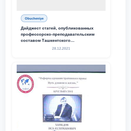
Obucheniye
Дайджест статей, опубликованных
профессорско-преподавательским
составом Ташкентского
государственного юридического
28.12.2021
университета в зарубежных и
местных научных изданиях, с целью
доведения до международного
сообщества результатов реформ и
исследований в сфере
противодействия коррупции