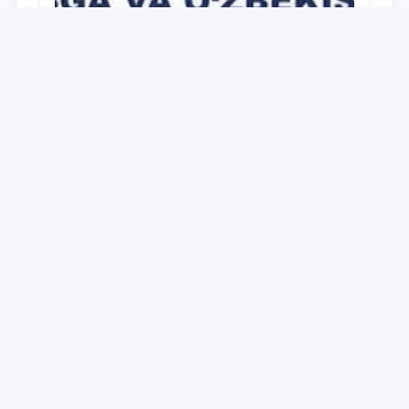
Universitet
Дайджест работ, выполненных в рамках
реализации медиа-плана по доведению
до широкой общественности сути и
содержания задач, определённых в
28.12.2021
Послании Президента Республики