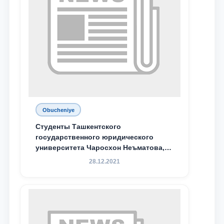
Obucheniye
Студенты Ташкентского
государственного юридического
университета Чаросхон Неъматова,
Севдо Хакимходжаева, Анбарой
28.12.2021
Жумабоева, а также учащийся 1-го
курса академического лицея имени
М.С. Восиковой при ТГЮУ Абдували
Махамадалиев стали стипендиатами
специальной стипендии имени
Хадичи Сулеймановой.