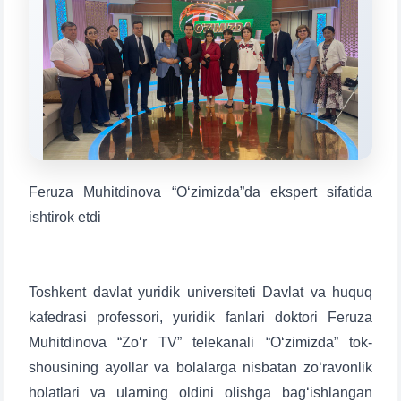
конкретные вопросы:
1. Документы (бакалавр) (5)
2. Документы (магистр) (4)
3. Собеседование (бакалавр) (8)
4. Собеседование (магистр) (5)
5. Стоимость обучения (2)
6. Онлайн-заявки (15)
7. Колл-центр (4)
8. Квота (бакалавриат) (1)
9. Квота (магистратура) (1)
Feruza Muhitdinova “O‘zimizda”da ekspert sifatida
✉️ Написать администратору
ishtirok etdi
Toshkent davlat yuridik universiteti Davlat va huquq
kafedrasi professori, yuridik fanlari doktori Feruza
Muhitdinova “Zo‘r TV” telekanali “O‘zimizda” tok-
shousining ayollar va bolalarga nisbatan zo‘ravonlik
holatlari va ularning oldini olishga bag‘ishlangan