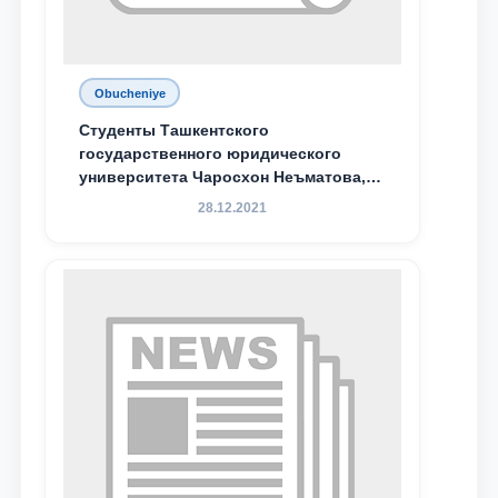
Obucheniye
Студенты Ташкентского
государственного юридического
университета Чаросхон Неъматова,
Севдо Хакимходжаева, Анбарой
28.12.2021
Жумабоева, а также учащийся 1-го
курса академического лицея имени
М.С. Восиковой при ТГЮУ Абдували
Махамадалиев стали стипендиатами
специальной стипендии имени
Хадичи Сулеймановой.