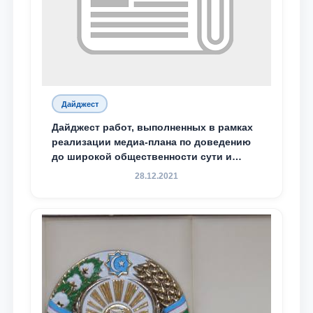
Дайджест
Дайджест работ, выполненных в рамках
реализации медиа-плана по доведению
до широкой общественности сути и
содержания задач, определённых в
28.12.2021
Послании Президента Республики
Узбекистан Шавкат Мирзиёев Олий
Мажлису и народу Узбекистана