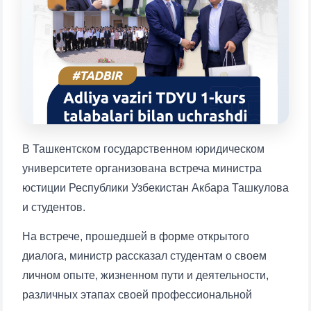
Выберите тему — затем появятся
конкретные вопросы:
1. Документы (бакалавр) (5)
2. Документы (магистр) (4)
3. Собеседование (бакалавр) (8)
4. Собеседование (магистр) (5)
5. Стоимость обучения (2)
6. Онлайн-заявки (15)
7. Колл-центр (4)
8. Квота (бакалавриат) (1)
9. Квота (магистратура) (1)
В Ташкентском государственном юридическом
✉️ Написать администратору
университете организована встреча министра
юстиции Республики Узбекистан Акбара Ташкулова
и студентов.
На встрече, прошедшей в форме открытого
диалога, министр рассказал студентам о своем
личном опыте, жизненном пути и деятельности,
различных этапах своей профессиональной