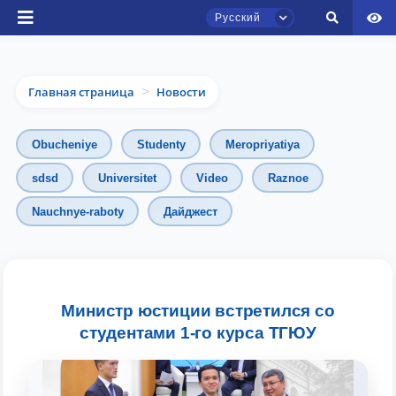
Русский
Главная страница
Новости
>
Obucheniye
Studenty
Meropriyatiya
sdsd
Universitet
Video
Raznoe
Чат приёмной комиссии ТГЮУ
Nauchnye-raboty
Дайджест
Онлайн
Здравствуйте! Добро пожаловать в чат
приёмной комиссии ТГЮУ.
Министр юстиции встретился со
студентами 1-го курса ТГЮУ
Оставляйте здесь свои обращения по
вопросам приёма.