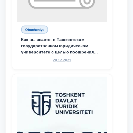
Obucheniye
Как вы знаете, в Ташкентском
государственном юридическом
университете с целью поощрения
талантливых, активных и
28.12.2021
инициативных студентов,
демонстрирующих свои знания и
навыки в деятельности Юридической
клиники, внедрена новая инициатива
— стипендия Юридической клиники.