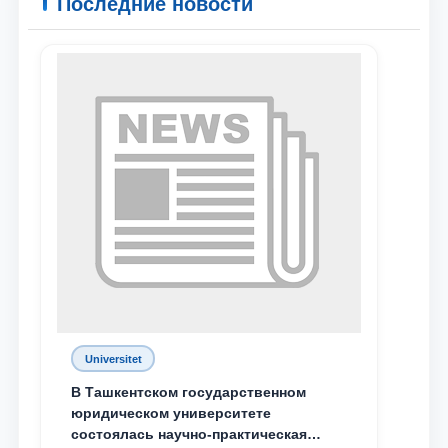
Последние новости
Ваше имя и фамилия
Ваш номер телефона
Почта
отправить
Universitet
В Ташкентском государственном
юридическом университете
состоялась научно-практическая