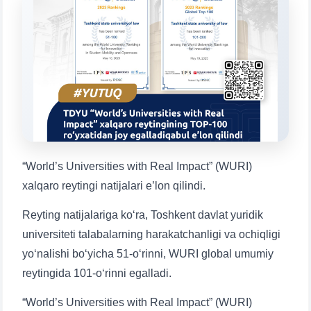
Выберите тему — затем появятся
конкретные вопросы:
1. Документы (бакалавр) (5)
2. Документы (магистр) (4)
3. Собеседование (бакалавр) (8)
4. Собеседование (магистр) (5)
5. Стоимость обучения (2)
6. Онлайн-заявки (15)
7. Колл-центр (4)
8. Квота (бакалавриат) (1)
9. Квота (магистратура) (1)
“World’s Universities with Real Impact” (WURI)
✉️ Написать администратору
xalqaro reytingi natijalari e’lon qilindi.
Reyting natijalariga ko‘ra, Toshkent davlat yuridik
universiteti talabalarning harakatchanligi va ochiqligi
yo‘nalishi bo‘yicha 51-o‘rinni, WURI global umumiy
reytingida 101-o‘rinni egalladi.
“World’s Universities with Real Impact” (WURI)