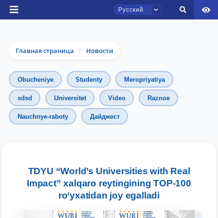
Русский
Главная страница
Новости
>
Obucheniye
Studenty
Meropriyatiya
sdsd
Universitet
Video
Raznoe
Чат приёмной комиссии ТГЮУ
Nauchnye-raboty
Дайджест
Онлайн
Здравствуйте! Добро пожаловать в чат
приёмной комиссии ТГЮУ.
TDYU “World’s Universities with Real
Impact” xalqaro reytingining TOP-100
Оставляйте здесь свои обращения по
ro‘yxatidan joy egalladi
вопросам приёма.