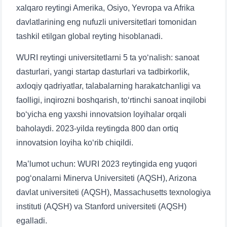
xalqaro reytingi Amerika, Osiyo, Yevropa va Afrika
davlatlarining eng nufuzli universitetlari tomonidan
tashkil etilgan global reyting hisoblanadi.
WURI reytingi universitetlarni 5 ta yo‘nalish: sanoat
dasturlari, yangi startap dasturlari va tadbirkorlik,
axloqiy qadriyatlar, talabalarning harakatchanligi va
faolligi, inqirozni boshqarish, to‘rtinchi sanoat inqilobi
bo‘yicha eng yaxshi innovatsion loyihalar orqali
baholaydi. 2023-yilda reytingda 800 dan ortiq
innovatsion loyiha ko‘rib chiqildi.
Ma’lumot uchun: WURI 2023 reytingida eng yuqori
pog‘onalarni Minerva Universiteti (AQSH), Arizona
davlat universiteti (AQSH), Massachusetts texnologiya
instituti (AQSH) va Stanford universiteti (AQSH)
egalladi.