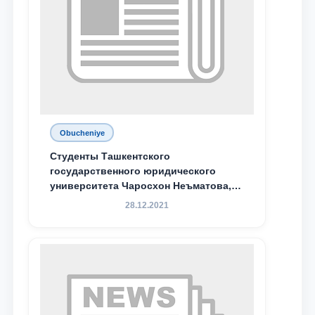
Obucheniye
Студенты Ташкентского
государственного юридического
университета Чаросхон Неъматова,
Севдо Хакимходжаева, Анбарой
28.12.2021
Жумабоева, а также учащийся 1-го
курса академического лицея имени
М.С. Восиковой при ТГЮУ Абдували
Махамадалиев стали стипендиатами
специальной стипендии имени
Хадичи Сулеймановой.