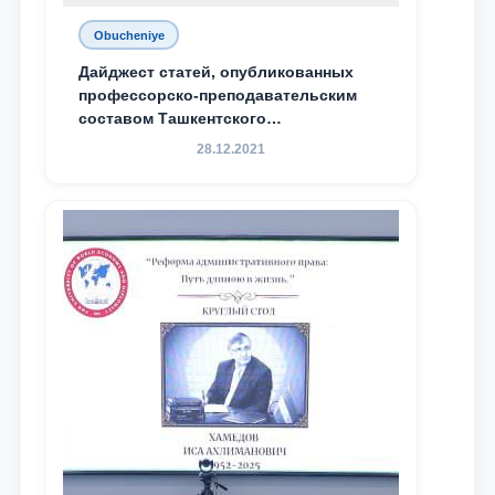
Obucheniye
Дайджест статей, опубликованных
профессорско-преподавательским
составом Ташкентского
государственного юридического
28.12.2021
университета в зарубежных и
местных научных изданиях, с целью
доведения до международного
сообщества результатов реформ и
исследований в сфере
противодействия коррупции