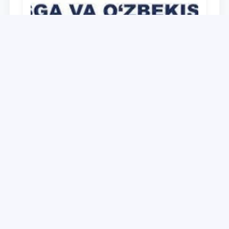
Universitet
Дайджест работ, выполненных в рамках
реализации медиа-плана по доведению
до широкой общественности сути и
содержания задач, определённых в
28.12.2021