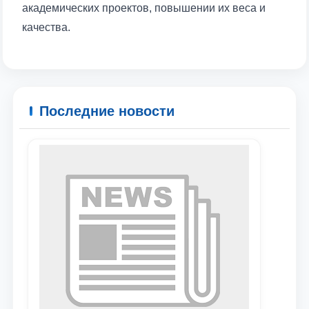
академических проектов, повышении их веса и
качества.
Ваше имя и фамилия
Ваш номер телефона
Последние новости
Почта
отправить