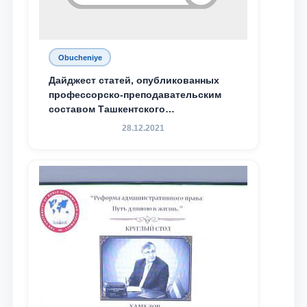
Obucheniye
Дайджест статей, опубликованных
профессорско-преподавательским
составом Ташкентского
государственного юридического
28.12.2021
университета в зарубежных и
местных научных изданиях, с целью
доведения до международного
сообщества результатов реформ и
исследований в сфере
противодействия коррупции