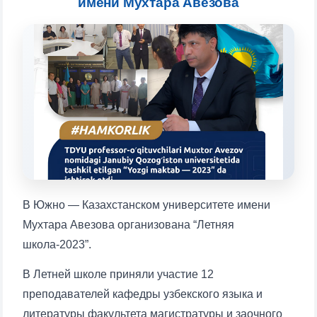
имени Мухтара Авезова
Выберите тему — затем появятся
конкретные вопросы:
1. Документы (бакалавр) (5)
2. Документы (магистр) (4)
3. Собеседование (бакалавр) (8)
4. Собеседование (магистр) (5)
5. Стоимость обучения (2)
6. Онлайн-заявки (15)
7. Колл-центр (4)
8. Квота (бакалавриат) (1)
9. Квота (магистратура) (1)
✉️ Написать администратору
В Южно — Казахстанском университете имени
Мухтара Авезова организована “Летняя
школа-2023”.
В Летней школе приняли участие 12
преподавателей кафедры узбекского языка и
литературы факультета магистратуры и заочного