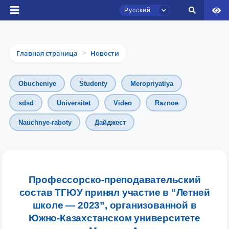
Русский
Главная страница
Новости
>
Obucheniye
Studenty
Meropriyatiya
sdsd
Universitet
Video
Raznoe
Nauchnye-raboty
Дайджест
Чат приёмной комиссии ТГЮУ
Онлайн
Здравствуйте! Добро пожаловать в чат
приёмной комиссии ТГЮУ.
Профессорско-преподавательский
состав ТГЮУ принял участие в “Летней
Оставляйте здесь свои обращения по
школе — 2023”, организованной в
вопросам приёма.
Южно-Казахстанском университете