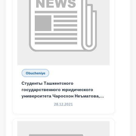
Obucheniye
Студенты Ташкентского
государственного юридического
университета Чаросхон Неъматова,
Севдо Хакимходжаева, Анбарой
28.12.2021
Жумабоева, а также учащийся 1-го
курса академического лицея имени
М.С. Восиковой при ТГЮУ Абдували
Махамадалиев стали стипендиатами
специальной стипендии имени