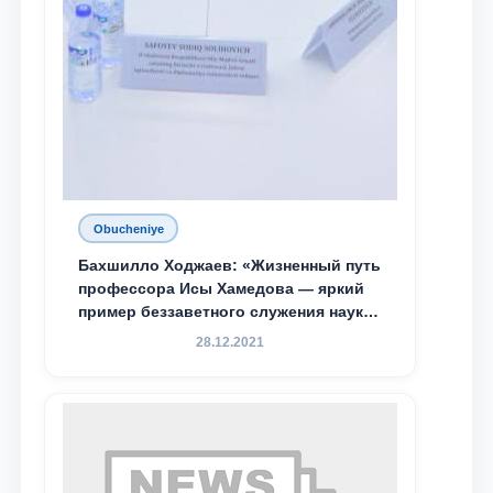
Obucheniye
Бахшилло Ходжаев: «Жизненный путь
профессора Исы Хамедова — яркий
пример беззаветного служения науке,
Родине и воспитанию молодого
28.12.2021
поколения»