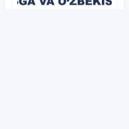
Universitet
Дайджест работ, выполненных в рамках
реализации медиа-плана по доведению
до широкой общественности сути и
содержания задач, определённых в
28.12.2021
Послании Президента Республики