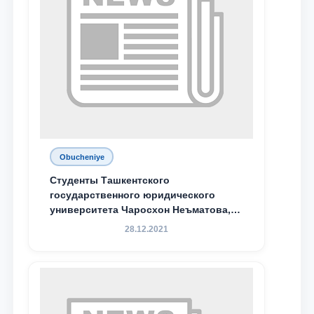
Obucheniye
Студенты Ташкентского
государственного юридического
университета Чаросхон Неъматова,
Севдо Хакимходжаева, Анбарой
28.12.2021
Жумабоева, а также учащийся 1-го
курса академического лицея имени
М.С. Восиковой при ТГЮУ Абдували
Махамадалиев стали стипендиатами
специальной стипендии имени
Хадичи Сулеймановой.