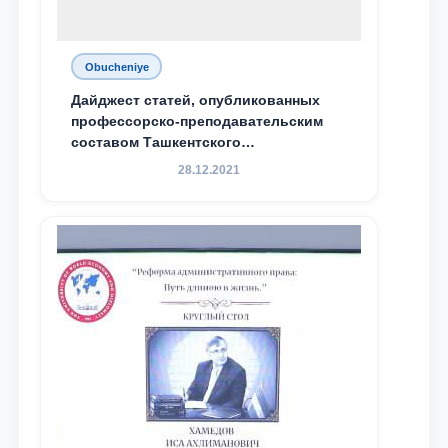
Obucheniye
Дайджест статей, опубликованных
профессорско-преподавательским
составом Ташкентского
государственного юридического
28.12.2021
университета в зарубежных и
местных научных изданиях, с целью
доведения до международного
сообщества результатов реформ и
исследований в сфере
противодействия коррупции