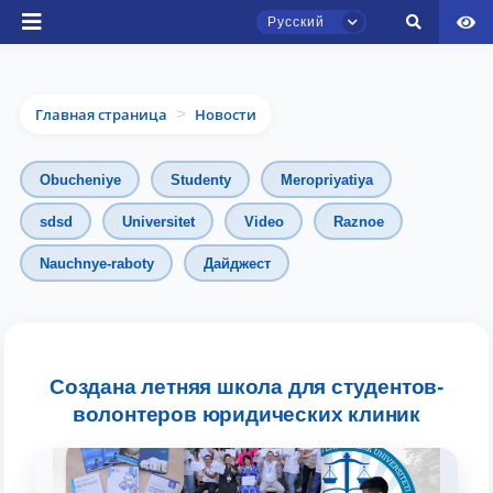
Русский
Главная страница
Новости
>
Obucheniye
Studenty
Meropriyatiya
sdsd
Universitet
Video
Raznoe
Nauchnye-raboty
Дайджест
Чат приёмной комиссии ТГЮУ
Онлайн
Здравствуйте! Добро пожаловать в чат
приёмной комиссии ТГЮУ.
Создана летняя школа для студентов-
волонтеров юридических клиник
Оставляйте здесь свои обращения по
вопросам приёма.