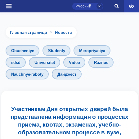
Русский
Главная страница
Новости
>
Obucheniye
Studenty
Meropriyatiya
sdsd
Universitet
Video
Raznoe
Чат приёмной комиссии ТГЮУ
Nauchnye-raboty
Дайджест
Онлайн
Здравствуйте! Добро пожаловать в чат
приёмной комиссии ТГЮУ.
Участникам Дня открытых дверей была
представлена информация о процессах
Оставляйте здесь свои обращения по
вопросам приёма.
приема, квотах, экзаменах, учебно-
образовательном процессе в вузе,
Выберите тему — затем появятся