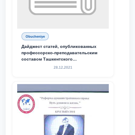
Obucheniye
Дайджест статей, опубликованных
профессорско-преподавательским
составом Ташкентского
государственного юридического
28.12.2021
университета в зарубежных и
местных научных изданиях, с целью
доведения до международного
сообщества результатов реформ и
исследований в сфере
противодействия коррупции