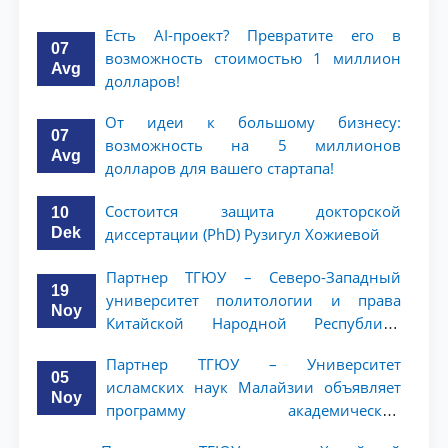
Есть AI-проект? Превратите его в
07
возможность стоимостью 1 миллион
Avg
долларов!
От идеи к большому бизнесу:
07
возможность на 5 миллионов
Avg
долларов для вашего стартапа!
Состоится защита докторской
10
Dek
диссертации (PhD) Рузигул Xoжиевой
Партнер ТГЮУ – Северо-Западный
19
университет политологии и права
Noy
Китайской Народной Республики
(NWUPL) объявляет программу
Партнер ТГЮУ – Университет
академической мобильности для
05
исламских наук Малайзии объявляет
студентов 2–3 курсов
Noy
программу академической
мобильности для студентов 2–3 курсов