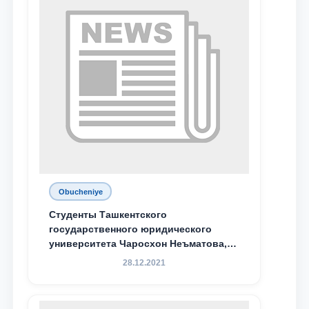
Obucheniye
Студенты Ташкентского
государственного юридического
университета Чаросхон Неъматова,
Севдо Хакимходжаева, Анбарой
28.12.2021
Жумабоева, а также учащийся 1-го
курса академического лицея имени
М.С. Восиковой при ТГЮУ Абдували