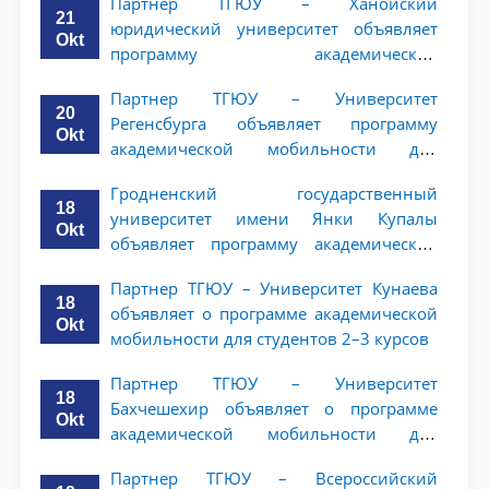
Партнер ТГЮУ – Ханойский
ТГЮУ
21
юридический университет объявляет
Okt
программу академической
мобильности для студентов 2–3 курсов
Партнер ТГЮУ – Университет
20
Регенсбурга объявляет программу
Okt
академической мобильности для
студентов 2–3 курсов
Гродненский государственный
18
университет имени Янки Купалы
Okt
объявляет программу академической
мобильности для студентов 2-3 курсов
Партнер ТГЮУ – Университет Кунаева
ТГЮУ
18
объявляет о программе академической
Okt
мобильности для студентов 2–3 курсов
Партнер ТГЮУ – Университет
18
Бахчешехир объявляет о программе
Okt
академической мобильности для
студентов 2-3 курсов
Партнер ТГЮУ – Всероссийский