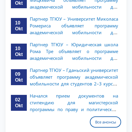
Мицкевича объявляет программу
Okt
академической мобильности для
студентов 2–3 курсов ТГЮУ
Партнер ТГЮУ – Университет Миколаса
10
Ромериса объявляет программу
Okt
академической мобильности для
студентов 2–3 курсов
Партнер ТГЮУ – Юридическая школа
10
Рома Тре объявляет о программе
Okt
академической мобильности для
студентов 2–3 курсов
Партнер ТГЮУ – Гданьский университет
09
объявляет программу академической
Okt
мобильности для студентов 2–3 курсов
ТГЮУ
Начался прием документов на
02
стипендию для магистерской
Okt
программы по праву и политическим
наукам в Университете Нагоя
Все анонсы