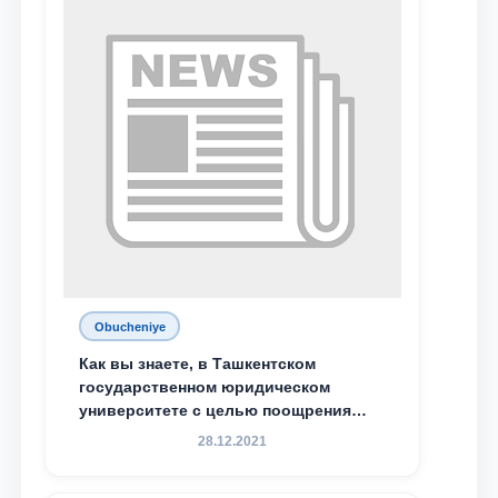
Махамадалиев стали стипендиатами
специальной стипендии имени
Хадичи Сулеймановой.
Obucheniye
Как вы знаете, в Ташкентском
государственном юридическом
университете с целью поощрения
талантливых, активных и
28.12.2021
инициативных студентов,
демонстрирующих свои знания и