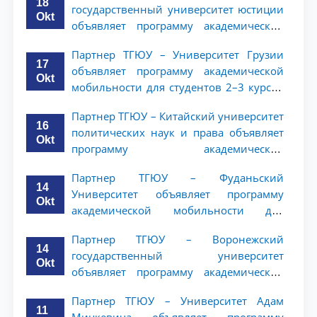
18
государственный университет юстиции
Okt
объявляет программу академической
мобильности для студентов 2–3 курсов
Партнер ТГЮУ – Университет Грузии
ТГЮУ
17
объявляет программу академической
Okt
мобильности для студентов 2–3 курсов
ТГЮУ
Партнер ТГЮУ – Китайский университет
16
политических наук и права объявляет
Okt
программу академической
мобильности для студентов 2–3 курсов
Партнер ТГЮУ – Фуданьский
ТГЮУ
14
Университет объявляет программу
Okt
академической мобильности для
студентов 2–3 курсов ТГЮУ
Партнер ТГЮУ – Воронежский
14
государственный университет
Okt
объявляет программу академической
мобильности для студентов 2–3 курсов
Партнер ТГЮУ – Университет Адам
ТГЮУ
11