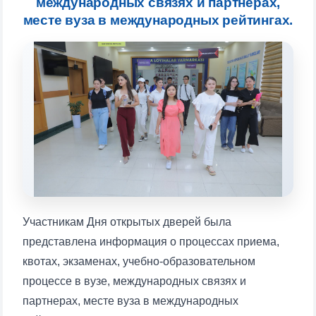
международных связях и партнерах,
конкретные вопросы:
месте вуза в международных рейтингах.
1. Документы (бакалавр) (5)
2. Документы (магистр) (4)
3. Собеседование (бакалавр) (8)
4. Собеседование (магистр) (5)
5. Стоимость обучения (2)
6. Онлайн-заявки (15)
7. Колл-центр (4)
8. Квота (бакалавриат) (1)
9. Квота (магистратура) (1)
✉️ Написать администратору
Участникам Дня открытых дверей была
представлена информация о процессах приема,
квотах, экзаменах, учебно-образовательном
процессе в вузе, международных связях и
партнерах, месте вуза в международных