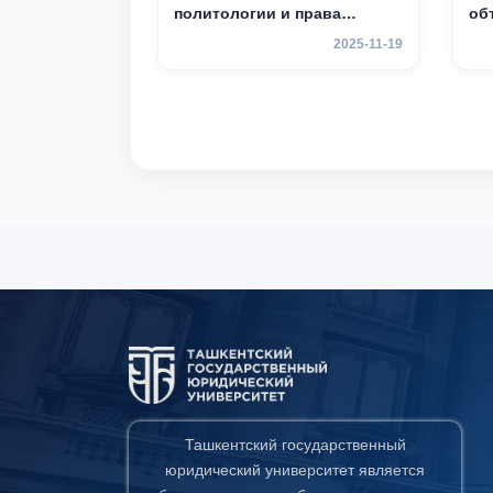
политологии и права
об
Китайской Народной
ак
2025-11-19
Республики (NWUPL)
мо
объявляет программу
2–
академической
мобильности для студентов
2–3 курсов
Ташкентский государственный
юридический университет является