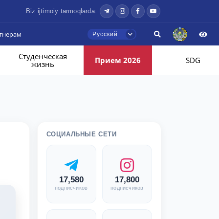
Biz ijtimoiy tarmoqlarda:
тнерам
Русский
Студенческая
Прием 2026
SDG
жизнь
СОЦИАЛЬНЫЕ СЕТИ
17,580
17,800
подписчиков
подписчиков