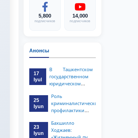
5,800
14,000
подписчиков
подписчиков
Анонсы
В Ташкентском
17
государственном
Iyul
юридическом
университете
Роль
состоялась
25
криминалистической
научно-
Iyun
профилактики в
практическая
предупреждении
конференция
Бахшилло
коррупционных
магистрантов
23
Ходжаев:
преступлений
Iyun
«Жизненный путь