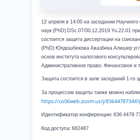
12 апреля в 14:00 на заседании Научног
наук (PhD) DSc.07/30.12.2019.Yu.22.01 п
состоится защита диссертации на соиска
(PhD) Юлдошбекова Авазбека Алишер уг
основ института налогового консультиров
Административное право. Финансовое и 
Защита состоится в зале заседаний 1-го 
За процессом защиты также можно набл
https://us06web.zoom.us/j/836447873
Идентификатор конференции: 836 4478 7
Код доступа: 682487