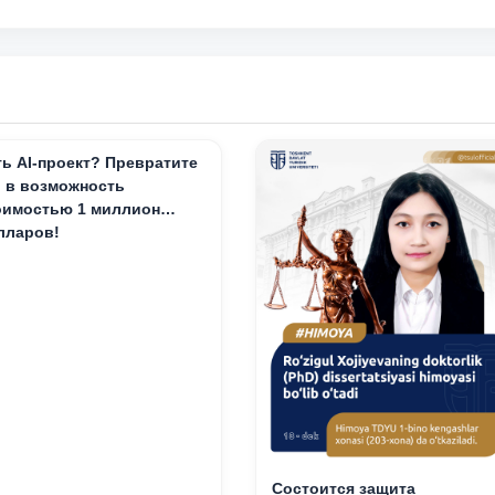
ть AI-проект? Превратите
о в возможность
оимостью 1 миллион
лларов!
Состоится защита