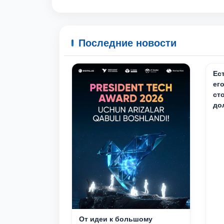
Последние новости
Ес
ег
ст
до
От идеи к большому