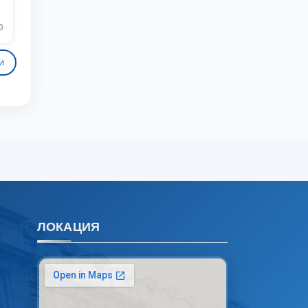
Чат приёмной комиссии ТГЮУ
Онлайн
Выберите тему — затем появятся
0
конкретные вопросы:
в
и
1. Документы (бакалавр) (5)
2. Документы (магистр) (4)
3. Собеседование (бакалавр) (8)
4. Собеседование (магистр) (5)
5. Стоимость обучения (2)
6. Онлайн-заявки (15)
7. Колл-центр (4)
8. Квота (бакалавриат) (1)
ЛОКАЦИЯ
9. Квота (магистратура) (1)
✉️ Написать администратору