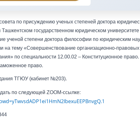
о совета по присуждению ученых степеней доктора юридичес
ри Ташкентском государственном юридическом университете
ние ученой степени доктора философии по юридическим на
ли на тему «Совершенствование организационно-правовых
ания» по специальности 12.00.02 – Конституционное право.
таможенное право.
здания ТГЮУ (кабинет №203).
юдать по следующей ZOOM-ссылке:
44?pwd=yTwvsdADP1ei1HmN2IbexuEEPBnvgQ.1
344