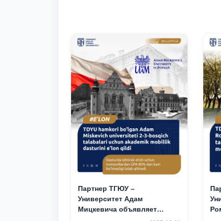
2–3 курсов
2-
Партнер ТГЮУ –
Па
Университет Адам
Ун
Мицкевича объявляет
Ро
программу академической
пр