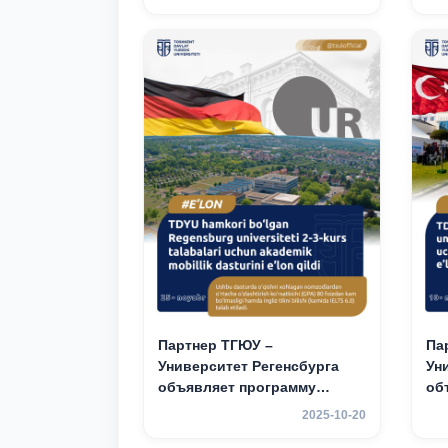
Ре
об
ак
мо
2–
Партнер ТГЮУ –
Па
Университет Регенсбурга
Ун
объявляет программу
об
академической
ак
2025-10-20
мобильности для студентов
мо