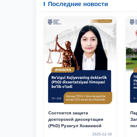
Последние новости
Состоится защита
Па
докторской диссертации
За
(PhD) Рузигул Xoжиевой
по
Ки
2025-12-10