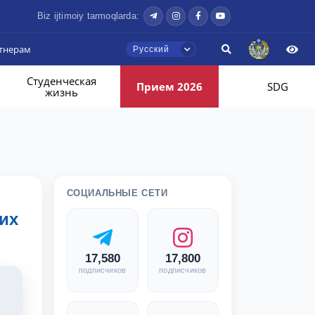
Biz ijtimoiy tarmoqlarda:
тнерам
Русский
Студенческая
Прием 2026
SDG
жизнь
СОЦИАЛЬНЫЕ СЕТИ
их
17,580
17,800
подписчиков
подписчиков