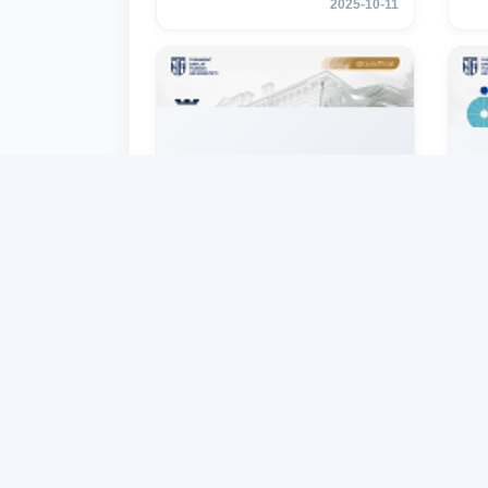
2025-10-11
мобильности для студентов
мо
2–3 курсов ТГЮУ
2–
Партнер ТГЮУ – Гданьский
На
университет объявляет
на
программу академической
ма
мобильности для студентов
пр
2025-10-09
2–3 курсов ТГЮУ
на