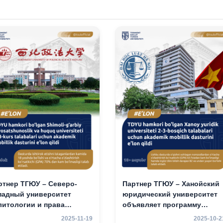
ртнер ТГЮУ – Северо-
Партнер ТГЮУ – Ханойский
падный университет
юридический университет
литологии и права
объявляет программу
тайской Народной
академической
2025-11-19
2025-10-2