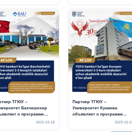
спублики (NWUPL)
мобильности для студенто
ъявляет программу
2–3 курсов
адемической
бильности для студентов
3 курсов
ртнер ТГЮУ –
Партнер ТГЮУ –
иверситет Бахчешехир
Университет Кунаева
ъявляет о программе
объявляет о программе
адемической
академической
2025-10-18
2025-10-1
бильности для студентов
мобильности для студенто