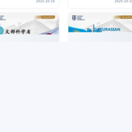
2025-10-10
2025-10-1
бильности для студентов
мобильности для студенто
3 курсов
2–3 курсов
чался прием документов
Партнер ТГЮУ –
 стипендию для
Евразийский национальны
гистерской программы по
университет им. Л.Н.
аву и политическим
Гумилёва объявляет о
2025-10-02
2025-10-0
укам в Университете
программе академической