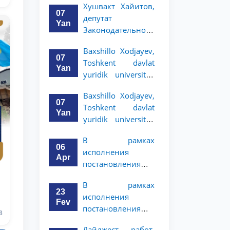
в
Шавката
Хушвакт Хайитов,
права, профессор
Президента
07
Мирзиёева Олий
депутат
Yan
Мажлису и народу
Законодательной
Узбекистана
палаты Олий
Baxshillo Xodjayev,
Мажлиса
07
Toshkent davlat
Республики
Yan
yuridik universiteti
Узбекистан
rektori, professor
Baxshillo Xodjayev,
07
Toshkent davlat
Yan
yuridik universiteti
rektori, professor
Здравствуйте! Добро пожаловать в
В рамках
06
чат приёмной комиссии ТГЮУ.
исполнения
Apr
постановления
Оставляйте здесь свои обращения
№ПП-1 состоялась
В рамках
по вопросам приёма.
презентация
23
исполнения
Чат приёмной комиссии ТГЮУ
криминологических
Fev
Онлайн
постановления
методик,
Выберите тему — затем появятся
8
№ПП-1 были
конкретные вопросы:
в
разработанных
Дайджест работ,