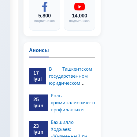
5,800
14,000
подписчиков
подписчиков
Анонсы
В Ташкентском
17
государственном
Iyul
юридическом
университете
Роль
состоялась
25
криминалистической
научно-
Iyun
профилактики в
практическая
предупреждении
конференция
Бахшилло
коррупционных
магистрантов
23
Ходжаев:
преступлений
Iyun
«Жизненный путь