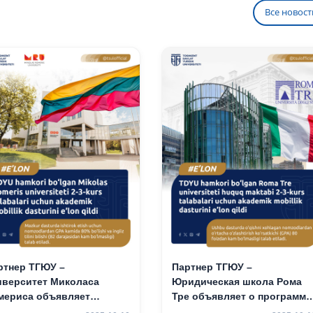
3 курсов
2–3 курсов
Все новост
ртнер ТГЮУ –
Партнер ТГЮУ –
иверситет Миколаса
Юридическая школа Рома
мериса объявляет
Тре объявляет о программе
ограмму академической
академической