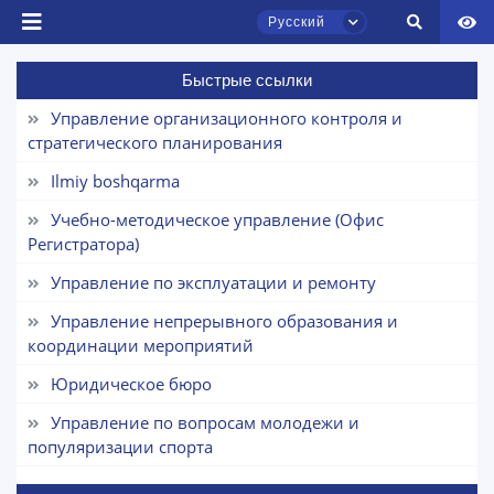
Русский
Быстрые ссылки
Чат приёмной комиссии ТГЮУ
Онлайн
Управление организационного контроля и
стратегического планирования
Здравствуйте! Добро пожаловать в чат
Ilmiy boshqarma
приёмной комиссии ТГЮУ.
Учебно-методическое управление (Офис
Регистратора)
Оставляйте здесь свои обращения по
вопросам приёма.
Управление по эксплуатации и ремонту
Управление непрерывного образования и
Выберите тему — затем появятся
конкретные вопросы:
координации мероприятий
Юридическое бюро
1. Документы (бакалавр) (5)
2. Документы (магистр) (4)
Управление по вопросам молодежи и
3. Собеседование (бакалавр) (8)
популяризации спорта
4. Собеседование (магистр) (5)
5. Стоимость обучения (2)