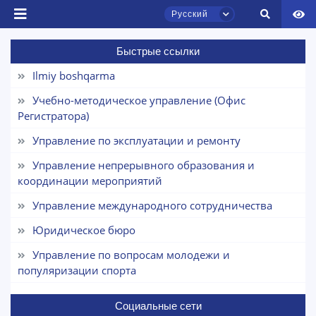
Русский
Быстрые ссылки
Ilmiy boshqarma
Чат приёмной комиссии ТГЮУ
Онлайн
Учебно-методическое управление (Офис
Регистратора)
Здравствуйте! Добро пожаловать в чат
Управление по эксплуатации и ремонту
приёмной комиссии ТГЮУ.
Управление непрерывного образования и
Оставляйте здесь свои обращения по
координации мероприятий
вопросам приёма.
Управление международного сотрудничества
Выберите тему — затем появятся
Юридическое бюро
конкретные вопросы:
Управление по вопросам молодежи и
популяризации спорта
1. Документы (бакалавр) (5)
2. Документы (магистр) (4)
3. Собеседование (бакалавр) (8)
Социальные сети