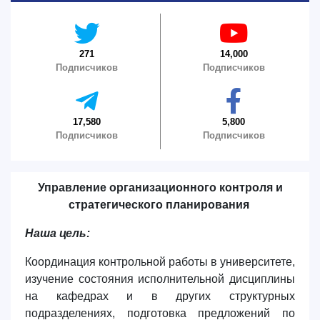
4. Собеседование (магистр) (5)
5. Стоимость обучения (2)
6. Онлайн-заявки (15)
7. Колл-центр (4)
8. Квота (бакалавриат) (1)
9. Квота (магистратура) (1)
271
14,000
Подписчиков
Подписчиков
✉️ Написать администратору
17,580
5,800
Подписчиков
Подписчиков
Управление организационного контроля и
стратегического планирования
Наша цель:
Координация контрольной работы в университете,
изучение состояния исполнительной дисциплины
на кафедрах и в других структурных
подразделениях, подготовка предложений по