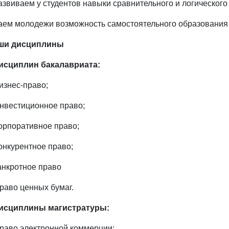
азвиваем у студентов навыки сравнительного и логическог
аем молодежи возможность самостоятельного образования 
ши дисциплины
дисциплин бакалавриата:
изнес-право;
нвестиционное право;
орпоративное право;
онкурентное право;
анкротное право
раво ценных бумаг.
дисциплины магистратуры:
раво электронной коммерции;