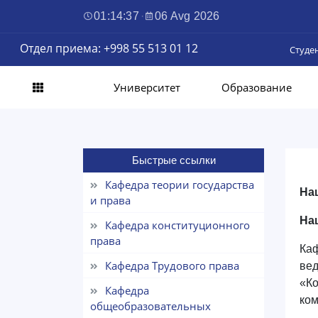
01:14:37
·
06 Avg 2026
Отдел приема: +998 55 513 01 12
Студе
Университет
Образование
Быстрые ссылки
Кафедра теории государства
На
и права
На
Кафедра конституционного
права
Ка
Кафедра Трудового права
ве
«К
Кафедра
ком
общеобразовательных