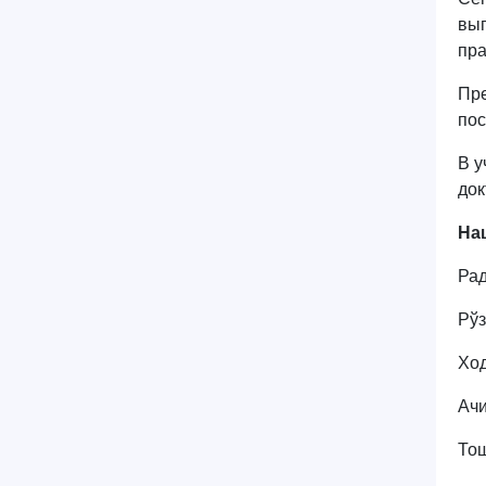
вып
пра
Пре
по
В у
док
На
Рад
Рўз
Ход
Ачи
Тош