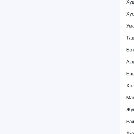
Худ
Хус
Ума
Тад
Бот
Асқ
Еща
Хол
Ма
Жум
Раж
Джу