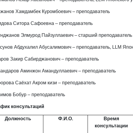
жанов Хамдамбек Куромбоевич – преподаватель
дова Ситора Сафоевна – преподаватель
нджанов Элмурод Пайзуллаевич – старший преподаватель
сунов Абдухалил Абусалимович – преподаватель, LLM Япон
ров Закир Сабирджанович – преподаватель
андаров Аминжон Амандуллаевич – преподаватель
орова Саёхат Акром кизи – преподаватель
имов Бобур – преподаватель
афик консультаций
Должность
Ф.И.О.
Время
консультации