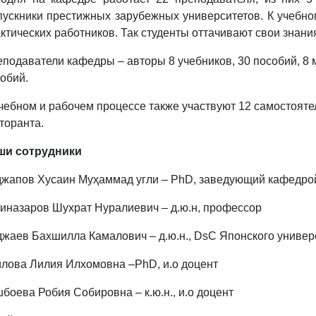
ускники престижных зарубежных университетов. К учебно
ктических работников. Так студенты оттачивают свои знани
подаватели кафедры – авторы 8 учебников, 30 пособий, 8 
собий.
чебном и рабочем процессе также участвуют 12 самостояте
торанта.
ши сотрудники
жапов Хусаин Муҳаммад угли – PhD, заведующий кафедро
иназаров Шухрат Нуралиевич – д.ю.н, профессор
жаев Бахшилла Камалович – д.ю.н., DsC Японского универ
лова Лилия Илхомовна –PhD, и.о доцент
боева Робия Собировна – к.ю.н., и.о доцент