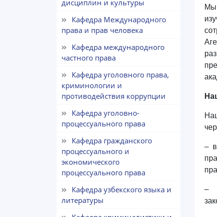
дисциплин и культуры
Мы 
Кафедра Международного
изу
права и прав человека
со
Аге
Кафедра международного
ра
частного права
пр
Кафедра уголовного права,
ака
криминологии и
противодействия коррупции
На
Кафедра уголовно-
На
процессуального права
чер
Кафедра гражданского
– в
процессуального и
пр
экономического
пра
процессуального права
Кафедра узбекского языка и
– 
литературы
зак