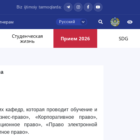
Biz ijtimoiy tarmoqlarda:
тнерам
Русский
Студенческая
Прием 2026
SDG
жизнь
ва
х кафедр, которая проводит обучение и
знес-право», «Корпоративное право»,
иционное право», «Право электронной
тное право».