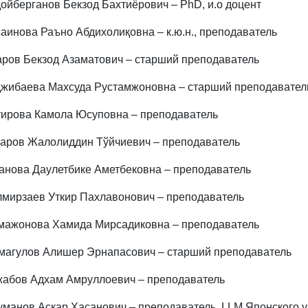
ойберганов Бекзод Бахтиёрович – PhD, и.о доцент
аинова Раъно Абдихолиқовна – к.ю.н., преподаватель
ров Бекзод Азаматович – старший преподаватель
жибаева Махсуда Рустамжоновна – старший преподавател
ирова Камола Юсуповна – преподаватель
аров Жалолиддин Тўйчиевич – преподаватель
нова Даулетбике Аметбековна – преподаватель
мирзаев Уткир Пахлавонович – преподаватель
мажонова Хамида Мирсадиковна – преподаватель
агулов Алишер Эрнапасович – старший преподаватель
абов Адхам Амруллоевич – преподаватель
манов Аскар Хасанович – преподаватель, LLM Японского у