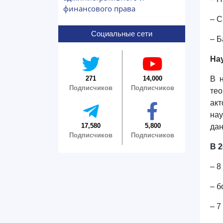
финансового права
– С
Социальные сети
– Б
На
271
14,000
В 
Подписчиков
Подписчиков
тео
ак
нау
17,580
5,800
дан
Подписчиков
Подписчиков
В 
– 8
– б
– 7