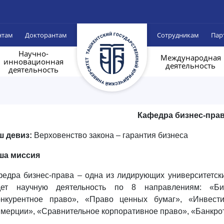
нтам
Докторантам
Сотрудникам
Пар
Научно-
Международная
инновационная
деятельность
деятельность
Кафедра бизнес-пра
ш девиз:
Верховенство закона – гарантия бизнеса
ша миссия
федра бизнес-права –
одна из лидирующих университетски
дет научную деятельность по 8 направлениям:
«Би
онкурентное право», «Право ценных бумаг», «Инвест
мерции», «Сравнительное корпоративное право», «Банкро