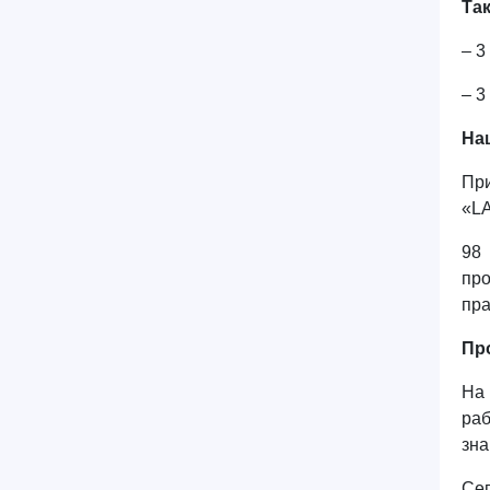
Та
– 3
– 3
На
При
«LA
98
про
пр
Пр
На
раб
зна
Сег