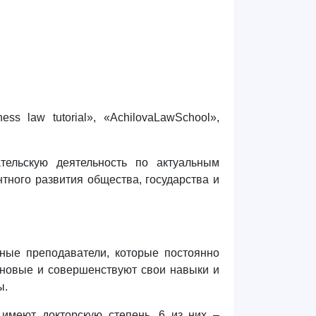
s law tutorial», «AchilovaLawSchool»,
тельскую деятельность по актуальным
тного развития общества, государства и
ные преподаватели, которые постоянно
 новые и совершенствуют свои навыки и
ы.
 имеют докторскую степень, 6 из них –