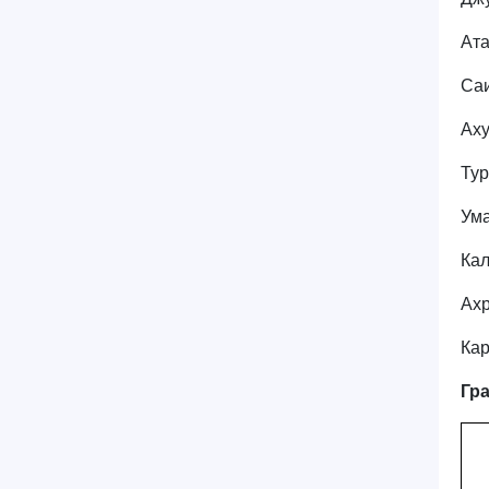
Ата
Саи
Аху
Тур
Ума
Кал
Ахр
Кар
Гр