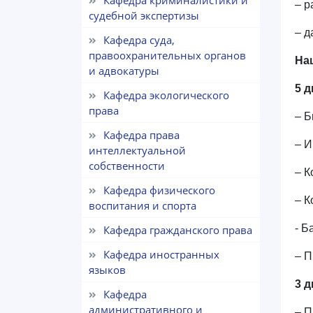
Кафедра криминалистики и
– р
судебной экспертизы
– д
Кафедра суда,
правоохранительных органов
На
и адвокатуры
5 
Кафедра экологического
права
– Б
Кафедра права
– И
интеллектуальной
собственности
– К
Кафедра физического
– К
воспитания и спорта
- Б
Кафедра гражданского права
Кафедра иностранных
– П
языков
3 
Кафедра
административного и
– П