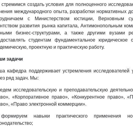
стремимся создать условия для полноценного исследова
чения международного опыта, разработки нормативных до
трудничаем с Министерством юстиции, Верховным су
нтством развития рынка капитала, Антимонопольным ком
зными бизнес-структурами, а также другими вузами р
едоставлять студентам фундаментальное юридическое о
демическую, проектную и практическую работу.
ши задачи
ша кафедра поддерживает устремления исследователей 
ез ряд задач. Мы:
едем исследовательскую и преподавательскую деятельно
аво», «Корпоративное право», «Конкурентное право», «
во», «Право электронной коммерции».
формируем навыки практического применения но
онодательство;