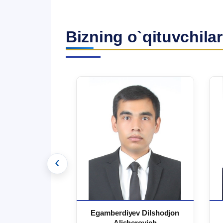
Bizning o`qituvchilar
‹
 Ma`rufjon
Egamberdiyev Dilshodjon