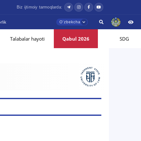
Biz ijtimoiy tarmoqlarda:
lik
Oʼzbekcha
Talabalar hayoti
Qabul 2026
SDG