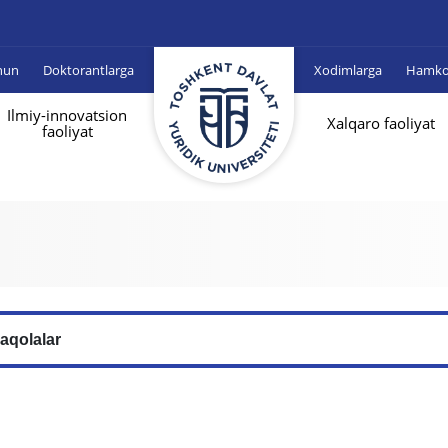
hun
Doktorantlarga
Xodimlarga
Hamkor
Ilmiy-innovatsion
Xalqaro faoliyat
faoliyat
aqolalar