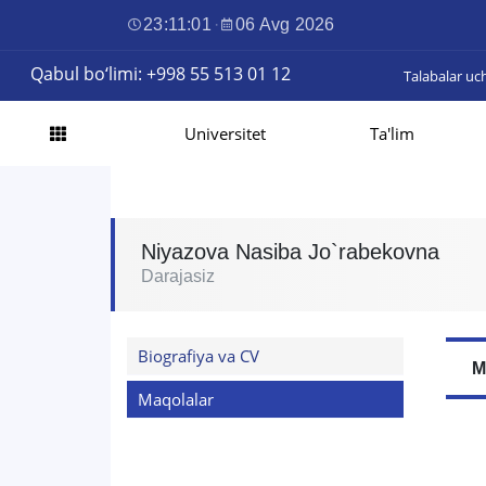
23:11:01
·
06 Avg 2026
Qabul bo‘limi: +998 55 513 01 12
Talabalar uc
Universitet
Ta'lim
Niyazova Nasiba Jo`rabekovna
Darajasiz
Biografiya va CV
M
Maqolalar