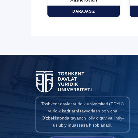
minovich
Alisherovich
HD
DARAJASIZ
Toshkent davlat yuridik universiteti (TDYU)
yuridik kadrlarni tayyorlash bo‘yicha
O‘zbekistonda tayanch oliy o‘quv va ilmiy-
uslubiy muassasa hisoblanadi.