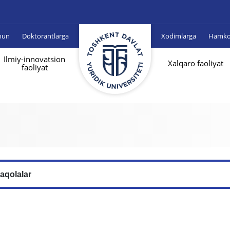
hun
Doktorantlarga
Xodimlarga
Hamkor
Ilmiy-innovatsion
Xalqaro faoliyat
faoliyat
aqolalar