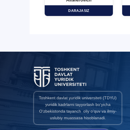
minovich
Alisherovich
HD
DARAJASIZ
Toshkent davlat yuridik universiteti (TDYU)
yuridik kadrlarni tayyorlash bo‘yicha
O‘zbekistonda tayanch oliy o‘quv va ilmiy-
uslubiy muassasa hisoblanadi.