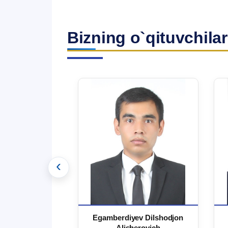
Bizning o`qituvchilar
‹
 Ma`rufjon
Egamberdiyev Dilshodjon