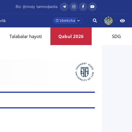
Biz ijtimoiy tarmoqlarda:
lik
Oʼzbekcha
Talabalar hayoti
Qabul 2026
SDG