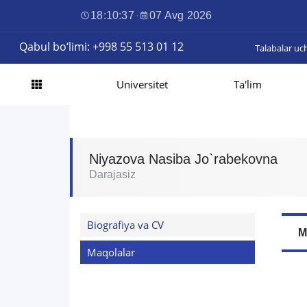
18:10:38
·
07 Avg 2026
Qabul bo‘limi: +998 55 513 01 12
Talabalar uc
Universitet
Ta'lim
Niyazova Nasiba Jo`rabekovna
Darajasiz
Biografiya va CV
M
Maqolalar