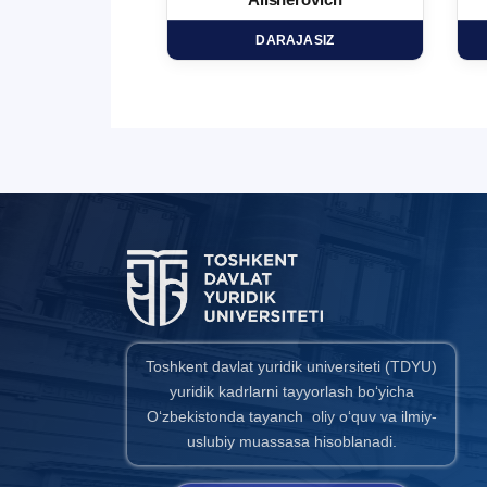
minovich
Alisherovich
HD
DARAJASIZ
Toshkent davlat yuridik universiteti (TDYU)
yuridik kadrlarni tayyorlash bo‘yicha
O‘zbekistonda tayanch oliy o‘quv va ilmiy-
uslubiy muassasa hisoblanadi.