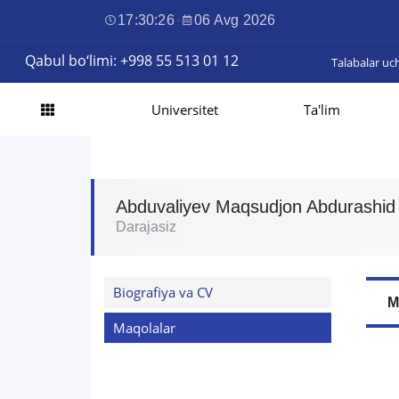
17:30:27
·
06 Avg 2026
Qabul bo‘limi: +998 55 513 01 12
Talabalar uc
Universitet
Ta'lim
Abduvaliyev Maqsudjon Abdurashid o
Darajasiz
Biografiya va CV
M
Maqolalar