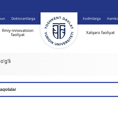
hun
Doktorantlarga
Xodimlarga
Hamkor
Ilmiy-innovatsion
Xalqaro faoliyat
faoliyat
'g'li
aqolalar