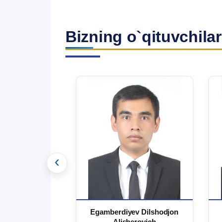
Bizning o`qituvchilar
‹
 Ma`rufjon
Egamberdiyev Dilshodjon