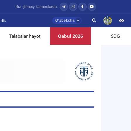
Biz ijtimoiy tarmoqlarda:
lik
Oʼzbekcha
Talabalar hayoti
Qabul 2026
SDG