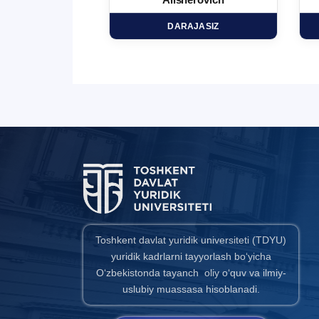
minovich
Alisherovich
HD
DARAJASIZ
Toshkent davlat yuridik universiteti (TDYU)
yuridik kadrlarni tayyorlash bo‘yicha
O‘zbekistonda tayanch oliy o‘quv va ilmiy-
uslubiy muassasa hisoblanadi.