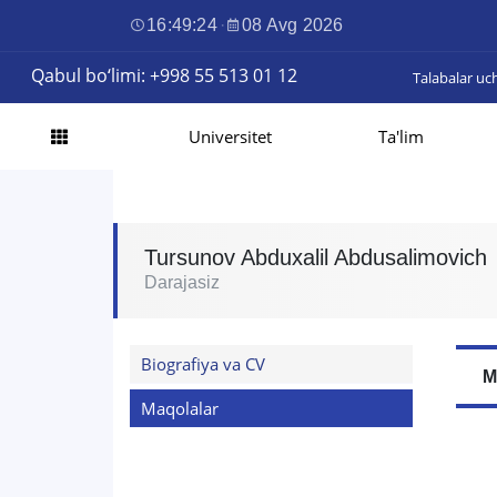
16:49:25
·
08 Avg 2026
Qabul bo‘limi: +998 55 513 01 12
Talabalar uc
Universitet
Ta'lim
Tursunov Abduxalil Abdusalimovich
Darajasiz
Biografiya va CV
M
Maqolalar