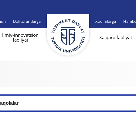
hun
Doktorantlarga
Xodimlarga
Hamkor
Ilmiy-innovatsion
Xalqaro faoliyat
faoliyat
aqolalar