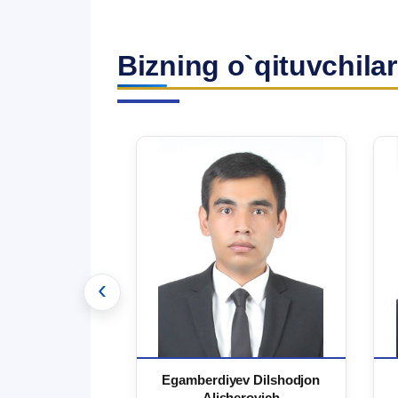
Bizning o`qituvchilar
‹
 Ma`rufjon
Egamberdiyev Dilshodjon