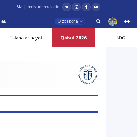
Biz ijtimoiy tarmoqlarda:
lik
Oʼzbekcha
Talabalar hayoti
Qabul 2026
SDG