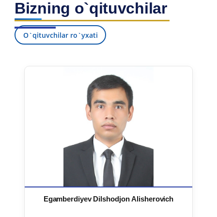
Bizning o`qituvchilar
7. Call-center (4)
8. Bakalavriat kvotasi (3)
9. Magistratura kvotasi (4)
✉️ Adminga yozish
O`qituvchilar ro`yxati
Egamberdiyev Dilshodjon Alisherovich