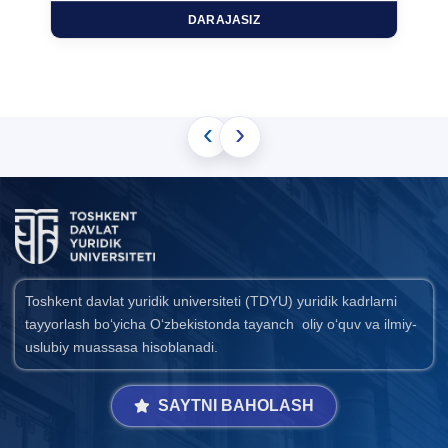
DARAJASIZ
‹
›
Toshkent davlat yuridik universiteti (TDYU) yuridik kadrlarni
tayyorlash bo‘yicha O‘zbekistonda tayanch oliy o‘quv va ilmiy-
uslubiy muassasa hisoblanadi.
SAYTNI BAHOLASH