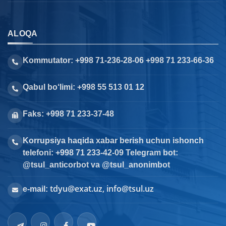
ALOQA
Kommutator: +998 71-236-28-06 +998 71 233-66-36
Qabul bo‘limi: +998 55 513 01 12
Faks: +998 71 233-37-48
Korrupsiya haqida xabar berish uchun ishonch
telefoni: +998 71 233-42-09 Telegram bot:
@tsul_anticorbot va @tsul_anonimbot
tdyu@exat.uz, info@tsul.uz
e-mail: