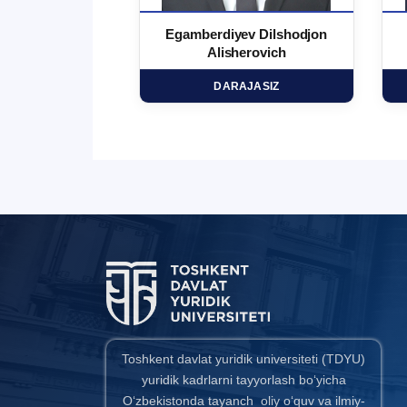
 Ma`rufjon
Egamberdiyev Dilshodjon
minovich
Alisherovich
HD
DARAJASIZ
Toshkent davlat yuridik universiteti (TDYU)
yuridik kadrlarni tayyorlash bo‘yicha
O‘zbekistonda tayanch oliy o‘quv va ilmiy-