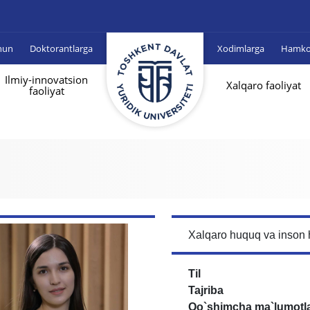
hun
Doktorantlarga
Xodimlarga
Hamkor
Ilmiy-innovatsion
Xalqaro faoliyat
faoliyat
Xalqaro huquq va inson 
Til
Tajriba
Qo`shimcha ma`lumotl