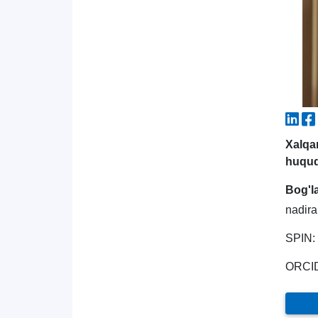
Xalqa
huquq
Bog'l
nadir
SPIN:
ORCI