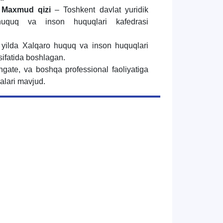
 Maxmud qizi
– Toshkent davlat yuridik
 huquq va inson huquqlari kafedrasi
 yilda Xalqaro huquq va inson huquqlari
 sifatida boshlagan.
hgate, va boshqa professional faoliyatiga
lalari mavjud.