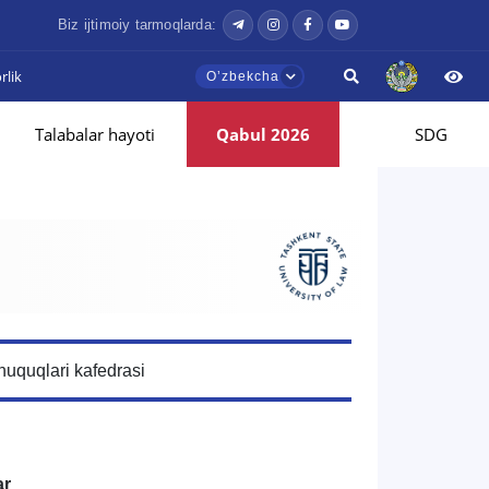
Biz ijtimoiy tarmoqlarda:
lik
Oʼzbekcha
Talabalar hayoti
Qabul 2026
SDG
huquqlari kafedrasi
ar