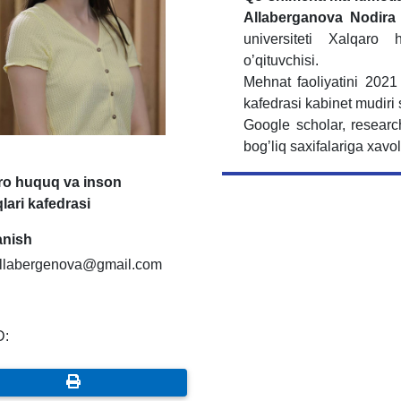
Allaberganova Nodira
universiteti Xalqaro
oʼqituvchisi.
Mehnat faoliyatini 2021
kafedrasi kabinet mudiri
Google scholar, researc
bogʼliq saxifalariga xavo
ro huquq va inson
lari kafedrasi
anish
allabergenova@gmail.com
D: