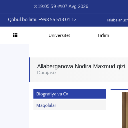
19:06:00
·
07 Avg 2026
Qabul bo‘limi: +998 55 513 01 12
Talabalar uc
Universitet
Ta'lim
Allaberganova Nodira Maxmud qizi
Darajasiz
Biografiya va CV
Maqolalar