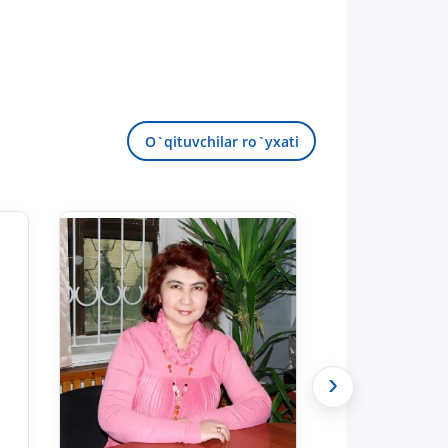
O`qituvchilar ro`yxati
›
TDYU qabul murojaatlari chati
Onlayn