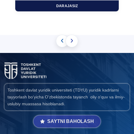
DARAJASIZ
‹
›
Toshkent davlat yuridik universiteti (TDYU) yuridik kadrlarni
tayyorlash bo‘yicha O‘zbekistonda tayanch oliy o‘quv va ilmiy-
uslubiy muassasa hisoblanadi.
SAYTNI BAHOLASH