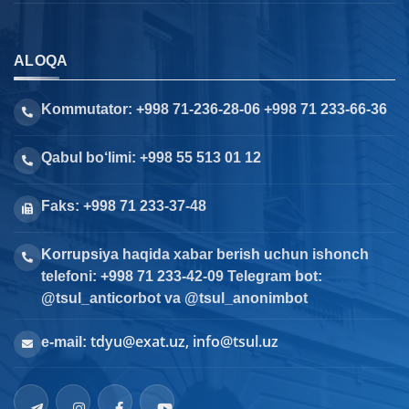
ALOQA
Kommutator: +998 71-236-28-06 +998 71 233-66-36
Qabul bo‘limi: +998 55 513 01 12
Faks: +998 71 233-37-48
Korrupsiya haqida xabar berish uchun ishonch
telefoni: +998 71 233-42-09 Telegram bot:
@tsul_anticorbot va @tsul_anonimbot
tdyu@exat.uz, info@tsul.uz
e-mail: