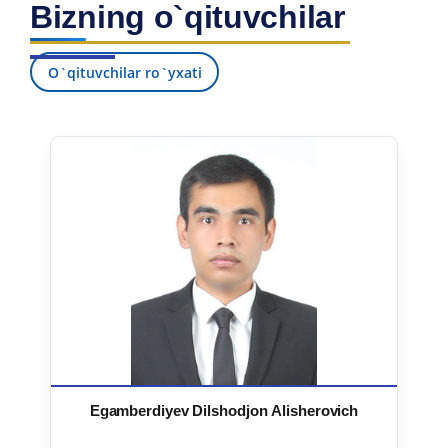
Bizning o`qituvchilar
7. Call-center (4)
8. Bakalavriat kvotasi (3)
9. Magistratura kvotasi (4)
✉️ Adminga yozish
O`qituvchilar ro`yxati
Egamberdiyev Dilshodjon Alisherovich