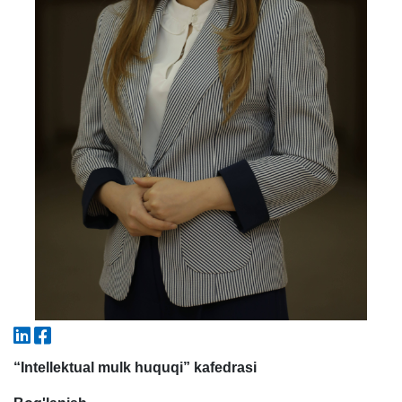
5. To'lov-kontrakt (2)
6. Elektron ariza (16)
7. Call-center (4)
8. Bakalavriat kvotasi (3)
9. Magistratura kvotasi (4)
✉️ Adminga yozish
“Intellektual mulk huquqi” kafedrasi