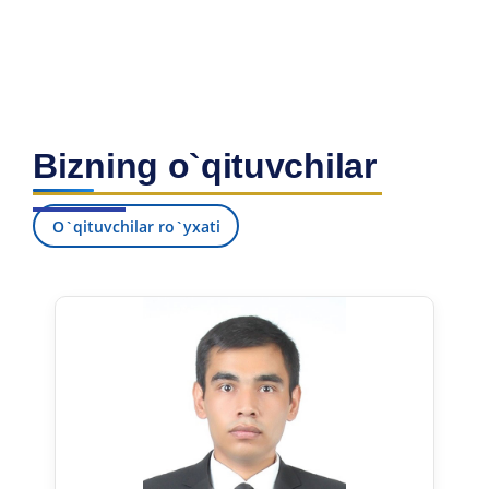
Bizning o`qituvchilar
O`qituvchilar ro`yxati