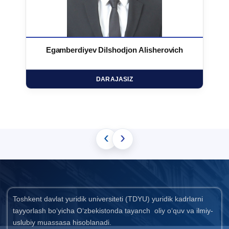
Egamberdiyev Dilshodjon Alisherovich
DARAJASIZ
‹
›
Toshkent davlat yuridik universiteti (TDYU) yuridik kadrlarni