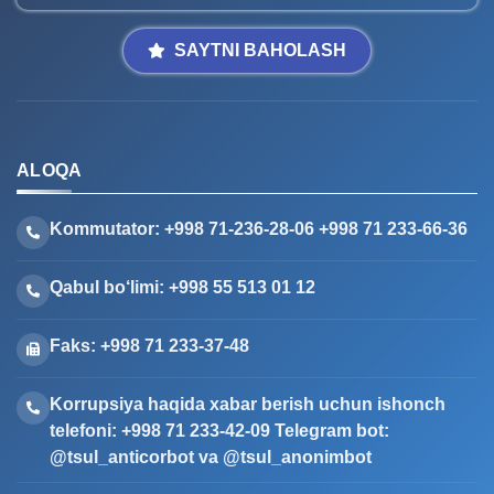
tayyorlash bo‘yicha O‘zbekistonda tayanch oliy o‘quv va ilmiy-
uslubiy muassasa hisoblanadi.
SAYTNI BAHOLASH
ALOQA
Kommutator: +998 71-236-28-06 +998 71 233-66-36
Qabul bo‘limi: +998 55 513 01 12
Faks: +998 71 233-37-48
Korrupsiya haqida xabar berish uchun ishonch
telefoni: +998 71 233-42-09 Telegram bot: