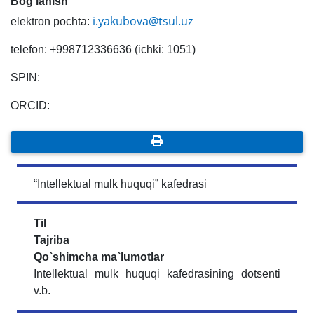
Bog'lanish
i.yakubova@tsul.uz
elektron pochta:
telefon: +998712336636 (ichki: 1051)
SPIN:
ORCID:
“Intellektual mulk huquqi” kafedrasi
Til
Tajriba
Qo`shimcha ma`lumotlar
Intellektual mulk huquqi kafedrasining dotsenti
v.b.