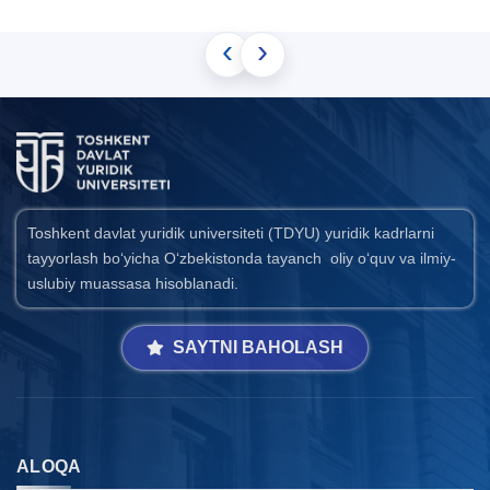
‹
›
Toshkent davlat yuridik universiteti (TDYU) yuridik kadrlarni
tayyorlash bo‘yicha O‘zbekistonda tayanch oliy o‘quv va ilmiy-
uslubiy muassasa hisoblanadi.
SAYTNI BAHOLASH
ALOQA