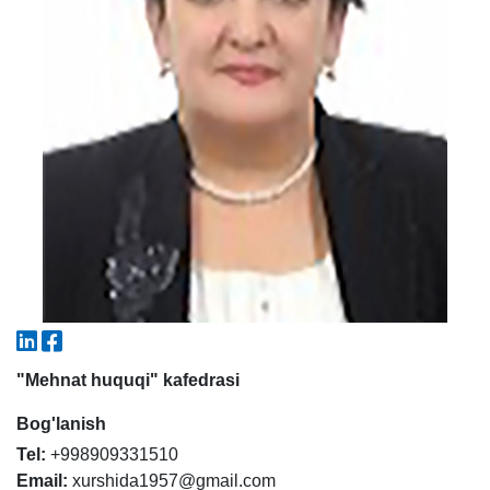
5. To'lov-kontrakt (2)
6. Elektron ariza (16)
7. Call-center (4)
8. Bakalavriat kvotasi (3)
9. Magistratura kvotasi (4)
✉️ Adminga yozish
"Mehnat huquqi" kafedrasi
Bog'lanish
Tel:
+998909331510
Email:
xurshida1957@gmail.com