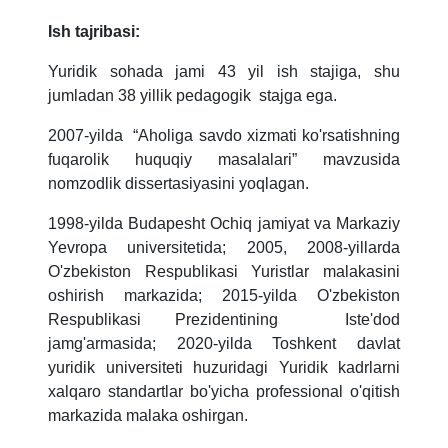
Ish tajribasi:
Yuridik sohada jami 43 yil ish stajiga, shu
jumladan 38 yillik pedagogik stajga ega.
2007-yilda “Aholiga savdo xizmati ko'rsatishning
fuqarolik huquqiy masalalari” mavzusida
nomzodlik dissertasiyasini yoqlagan.
1998-yilda Budapesht Ochiq jamiyat va Markaziy
Yevropa universitetida; 2005, 2008-yillarda
O'zbekiston Respublikasi Yuristlar malakasini
oshirish markazida; 2015-yilda O'zbekiston
Respublikasi Prezidentining Iste'dod
jamg'armasida; 2020-yilda Toshkent davlat
yuridik universiteti huzuridagi Yuridik kadrlarni
xalqaro standartlar bo'yicha professional o'qitish
markazida malaka oshirgan.