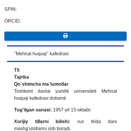
SPIN:
ORCID:
"Mehnat huquqi" kafedrasi
Til
Tajriba
Qo`shimcha ma`lumotlar
Toshkent davlat yuridik universiteti Mehnat
huquqi kafedrasi dotsenti
Tug'ilgan sanasi:
1957-yil 15-oktabr.
Xorijiy tillarni bilishi:
rus tilida dars
mashg'ulotlarini olib boradi.