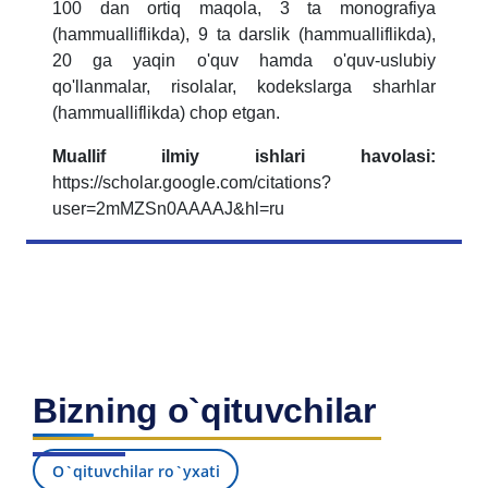
100 dan ortiq maqola, 3 ta monografiya
(hammualliflikda), 9 ta darslik (hammualliflikda),
20 ga yaqin o'quv hamda o'quv-uslubiy
qo'llanmalar, risolalar, kodekslarga sharhlar
(hammualliflikda) chop etgan.
Muallif ilmiy ishlari havolasi:
https://scholar.google.com/citations?
user=2mMZSn0AAAAJ&hl=ru
Bizning o`qituvchilar
O`qituvchilar ro`yxati