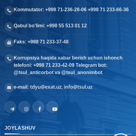
Kommutator: +998 71-236-28-06 +998 71 233-66-36
Qabul bo‘limi: +998 55 513 01 12
Faks: +998 71 233-37-48
Korrupsiya haqida xabar berish uchun ishonch
telefoni: +998 71 233-42-09 Telegram bot:
@tsul_anticorbot va @tsul_anonimbot
tdyu@exat.uz, info@tsul.uz
e-mail:
JOYLASHUV