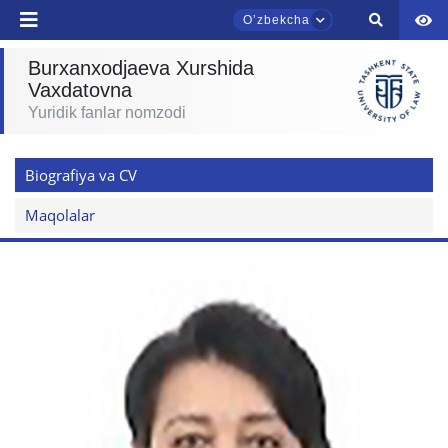
yuborish
Oʼzbekcha
Burxanxodjaeva Xurshida
Vaxdatovna
Yuridik fanlar nomzodi
TDYU qabul murojaatlari chati
Onlayn
Biografiya va CV
Assalomu alaykum! TDYU qabul murojaatlari
chatiga xush kelibsiz.
Maqolalar
Qabul bo'yicha murojaatlaringizni ushbu
chatda qoldiring.
Mavzuni tanlang — keyin shu mavzudagi aniq
savollar chiqadi:
1. Hujjatlar (bakalavr) (5)
2. Hujjatlar (magistr) (4)
3. Suhbat (bakalavr) (8)
4. Suhbat (magistr) (5)