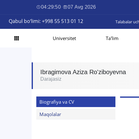
04:29:51
·
07 Avg 2026
Qabul bo‘limi: +998 55 513 01 12
Talabalar uc
Universitet
Ta'lim
Ibragimova Aziza Ro'ziboyevna
Darajasiz
Biografiya va CV
Maqolalar