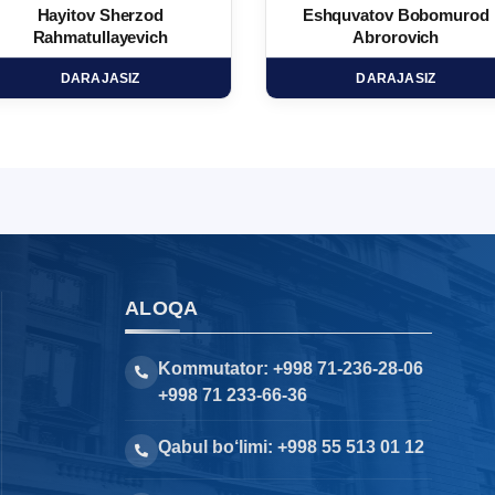
Hayitov Sherzod
Eshquvatov Bobomurod
Rahmatullayevich
Abrorovich
DARAJASIZ
DARAJASIZ
ALOQA
Kommutator: +998 71-236-28-06
+998 71 233-66-36
Qabul bo‘limi: +998 55 513 01 12