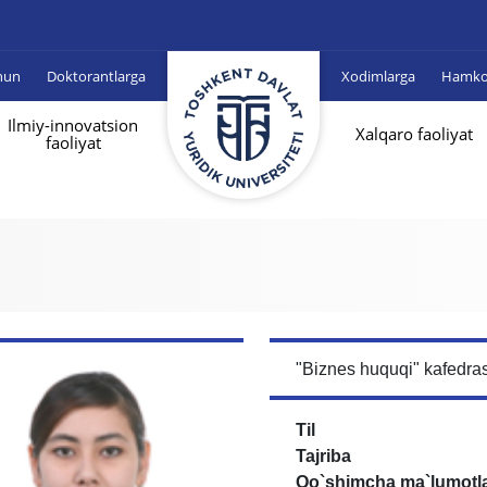
hun
Doktorantlarga
Xodimlarga
Hamkor
Ilmiy-innovatsion
Xalqaro faoliyat
faoliyat
"Biznes huquqi" kafedras
Til
Tajriba
Qo`shimcha ma`lumotl