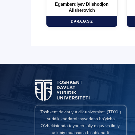
 Ma`rufjon
Egamberdiyev Dilshodjon
minovich
Alisherovich
HD
DARAJASIZ
Toshkent davlat yuridik universiteti (TDYU)
yuridik kadrlarni tayyorlash bo‘yicha
O‘zbekistonda tayanch oliy o‘quv va ilmiy-
uslubiy muassasa hisoblanadi.