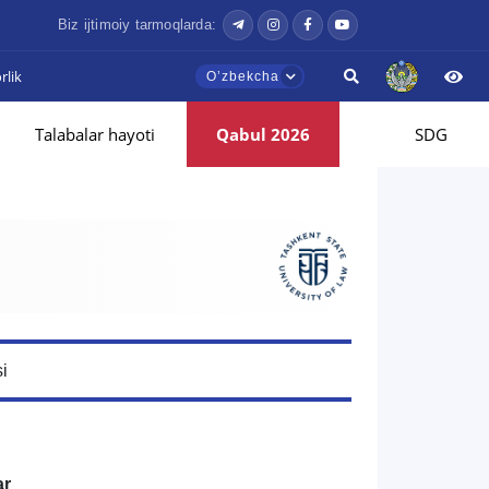
Biz ijtimoiy tarmoqlarda:
lik
Oʼzbekcha
Talabalar hayoti
Qabul 2026
SDG
i
ar