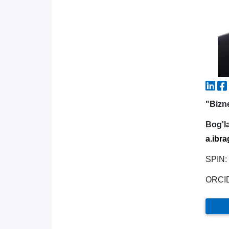
"Bizn
Bog'l
a.ibr
SPIN:
ORCI