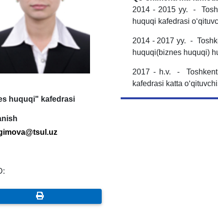
2014 - 2015 yy. - Toshke
huquqi kafedrasi oʻqituvc
2014 - 2017 yy. - Toshken
huquqi(biznes huquqi) hu
2017 - h.v. - Toshkent 
kafedrasi katta oʻqituvchi
es huquqi" kafedrasi
anish
agimova@tsul.uz
D: