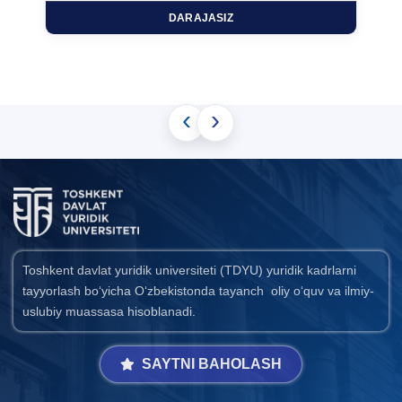
DARAJASIZ
‹
›
Toshkent davlat yuridik universiteti (TDYU) yuridik kadrlarni
tayyorlash bo‘yicha O‘zbekistonda tayanch oliy o‘quv va ilmiy-
uslubiy muassasa hisoblanadi.
SAYTNI BAHOLASH