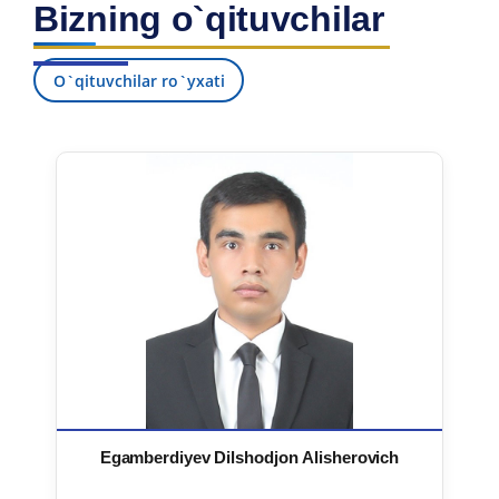
Bizning o`qituvchilar
7. Call-center (4)
8. Bakalavriat kvotasi (3)
9. Magistratura kvotasi (4)
✉️ Adminga yozish
O`qituvchilar ro`yxati
Egamberdiyev Dilshodjon Alisherovich