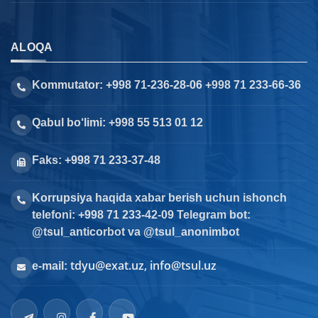
ALOQA
Kommutator: +998 71-236-28-06 +998 71 233-66-36
Qabul bo‘limi: +998 55 513 01 12
Faks: +998 71 233-37-48
Korrupsiya haqida xabar berish uchun ishonch
telefoni: +998 71 233-42-09 Telegram bot:
@tsul_anticorbot va @tsul_anonimbot
tdyu@exat.uz, info@tsul.uz
e-mail: