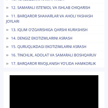
7. Call-center (4)
8. Bakalavriat kvotasi (3)
12. SAMARALI ISTE’MOL VA ISHLAB CHIQARISH
9. Magistratura kvotasi (4)
✉️ Adminga yozish
11. BARQAROR SHAHARLAR VA AHOLI YASHASH
JOYLARI
13. IQLIM O‘ZGARISHIGA QARSHI KURASHISH
14. DENGIZ EKOTIZMLARINI ASRASH
15. QURUQLIKDAGI EKOTIZIMLARNI ASRASH
16. TINCHLIK, ADOLAT VA SAMARALI BOSHQARUV
17. BARQAROR RIVOJLANISH YO‘LIDA HAMKORLIK