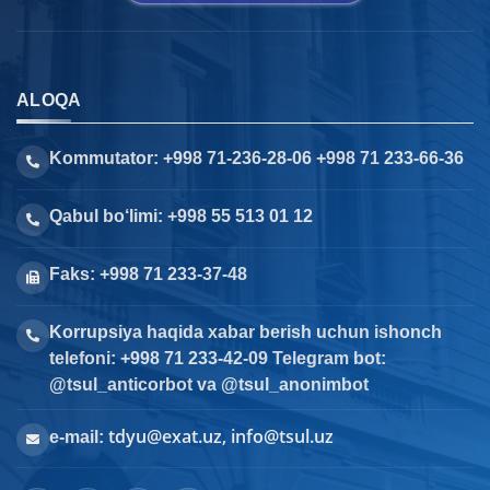
ALOQA
Kommutator: +998 71-236-28-06 +998 71 233-66-36
Qabul bo‘limi: +998 55 513 01 12
Faks: +998 71 233-37-48
Korrupsiya haqida xabar berish uchun ishonch
telefoni: +998 71 233-42-09 Telegram bot:
@tsul_anticorbot va @tsul_anonimbot
tdyu@exat.uz, info@tsul.uz
e-mail: