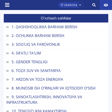
Oʼzbekcha
O'xshash sahifalar
TDYU qabul murojaatlari chati
Onlayn
1. QASHSHOQLIKKA BARHAM BERISH
2. OCHLIKKA BARHAM BERISH
Assalomu alaykum! TDYU qabul murojaatlari
3. SOG’LIQ VA FAROVONLIK
chatiga xush kelibsiz.
4. SIFATLI TA'LIM
Qabul bo'yicha murojaatlaringizni ushbu
5. GENDER TENGLIGI
chatda qoldiring.
6. TOZA SUV VA SANITARIYA
Mavzuni tanlang — keyin shu mavzudagi aniq
savollar chiqadi:
7. ARZON VA TOZA ENERGIYA
8. MUNOSIB ISH O‘RINLARI VA IQTISODIY O‘SISH
1. Hujjatlar (bakalavr) (5)
2. Hujjatlar (magistr) (4)
9. SANOATLASHTIRISH, INNOVATSIYA VA
3. Suhbat (bakalavr) (8)
4. Suhbat (magistr) (5)
INFRASTRUKTURA
5. To'lov-kontrakt (2)
6. Elektron ariza (16)
10. TENGSIZLIKNI KAMAYTIRISH