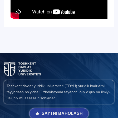
Toshkent davlat yuridik universiteti (TDYU) yuridik kadrlarni
tayyorlash bo‘yicha O‘zbekistonda tayanch oliy o‘quv va ilmiy-
uslubiy muassasa hisoblanadi.
SAYTNI BAHOLASH