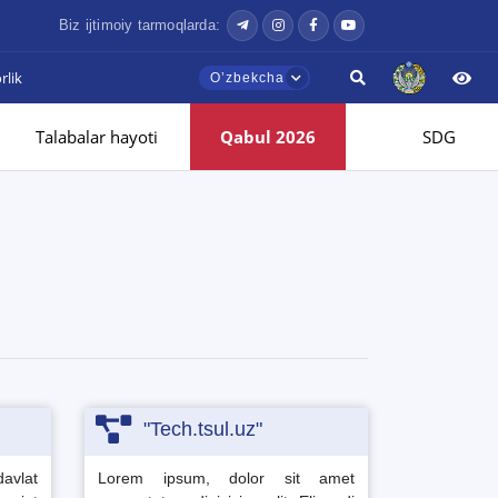
Biz ijtimoiy tarmoqlarda:
lik
Oʼzbekcha
Talabalar hayoti
Qabul 2026
SDG
"Tech.tsul.uz"
avlat
Lorem ipsum, dolor sit amet