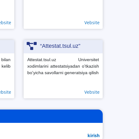
ebsite
Vebsite
“Attestat.tsul.uz”
bilan
Attestat.tsul.uz Universitet
kelib
xodimlarini attestatsiyadan o'tkazish
bo'yicha savollarni generatsiya qilish
ebsite
Vebsite
kirish