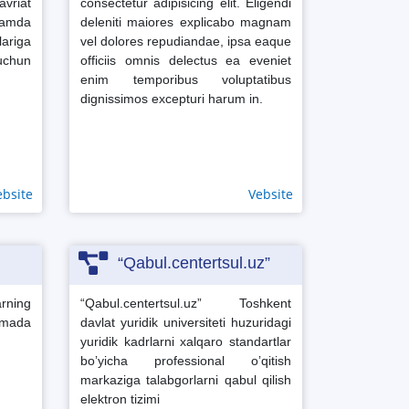
vriat
consectetur adipisicing elit. Eligendi
 hamda
deleniti maiores explicabo magnam
ariga
vel dolores repudiandae, ipsa eaque
 uchun
officiis omnis delectus ea eveniet
enim temporibus voluptatibus
dignissimos excepturi harum in.
ebsite
Vebsite
“Qabul.centertsul.uz”
arning
“Qabul.centertsul.uz” Toshkent
mada
davlat yuridik universiteti huzuridagi
yuridik kadrlarni xalqaro standartlar
boʼyicha professional oʼqitish
markaziga talabgorlarni qabul qilish
elektron tizimi