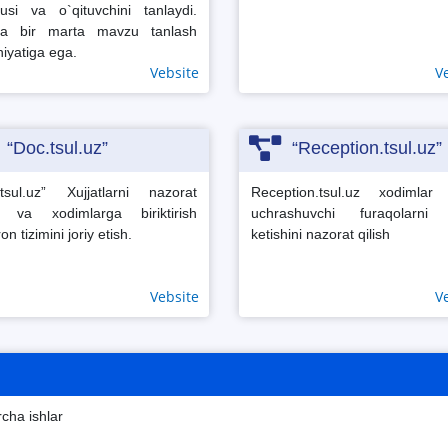
usi va o`qituvchini tanlaydi.
ba bir marta mavzu tanlash
iyatiga ega.
Vebsite
V
“Doc.tsul.uz”
“Reception.tsul.uz”
.tsul.uz” Xujjatlarni nazorat
Reception.tsul.uz xodimlar 
sh va xodimlarga biriktirish
uchrashuvchi furaqolarni 
on tizimini joriy etish.
ketishini nazorat qilish
Vebsite
V
cha ishlar