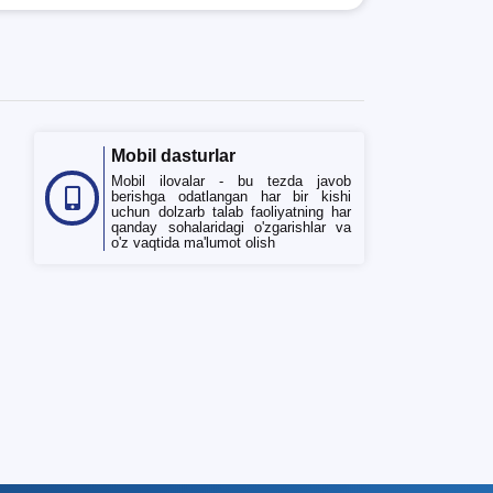
Mobil dasturlar
Mobil ilovalar - bu tezda javob
berishga odatlangan har bir kishi
uchun dolzarb talab faoliyatning har
qanday sohalaridagi o'zgarishlar va
TDYU qabul murojaatlari chati
o'z vaqtida ma'lumot olish
Onlayn
Assalomu alaykum! TDYU qabul
murojaatlari chatiga xush kelibsiz.
Qabul bo'yicha murojaatlaringizni
ushbu chatda qoldiring.
Mavzuni tanlang — keyin shu
mavzudagi aniq savollar chiqadi:
1. Hujjatlar (bakalavr) (5)
2. Hujjatlar (magistr) (4)