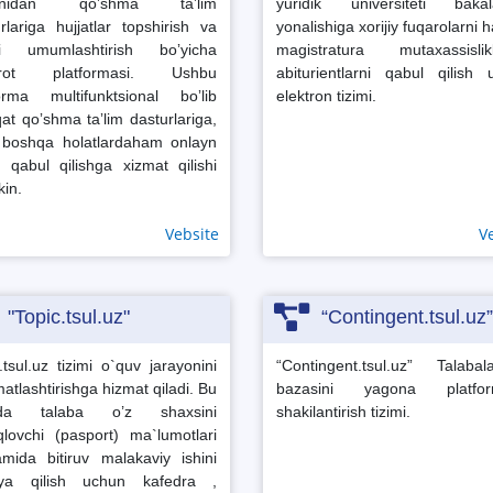
onidan qoʼshma taʼlim
yuridik universiteti bakala
rlariga hujjatlar topshirish va
yonalishiga xorijiy fuqarolarni
ni umumlashtirish boʼyicha
magistratura mutaxassislikl
orot platformasi. Ushbu
abiturientlarni qabul qilish
forma multifunktsional boʼlib
elektron tizimi.
at qoʼshma taʼlim dasturlariga,
i boshqa holatlardaham onlayn
t qabul qilishga xizmat qilishi
in.
Vebsite
V
"Topic.tsul.uz"
“Contingent.tsul.uz”
.tsul.uz tizimi o`quv jarayonini
“Contingent.tsul.uz” Talabal
atlashtirishga hizmat qiladi. Bu
bazasini yagona platfor
imda talaba o’z shaxsini
shakilantirish tizimi.
qlovchi (pasport) ma`lumotlari
mida bitiruv malakaviy ishini
ya qilish uchun kafedra ,