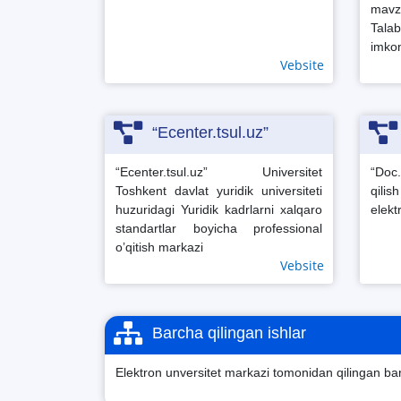
mavz
Tala
imkon
Vebsite
“Ecenter.tsul.uz”
“Ecenter.tsul.uz” Universitet
“Doc
Toshkent davlat yuridik universiteti
qili
huzuridagi Yuridik kadrlarni xalqaro
elektr
standartlar boyicha professional
oʼqitish markazi
Vebsite
Barcha qilingan ishlar
Elektron unversitet markazi tomonidan qilingan bar