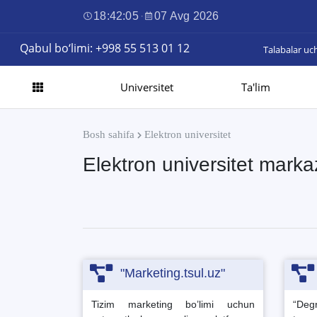
18:42:05
·
07 Avg 2026
Qabul bo‘limi: +998 55 513 01 12
Talabalar uc
Universitet
Ta'lim
Bosh sahifa
Elektron universitet
Elektron universitet marka
"Marketing.tsul.uz"
Tizim marketing bo’limi uchun
“Deg