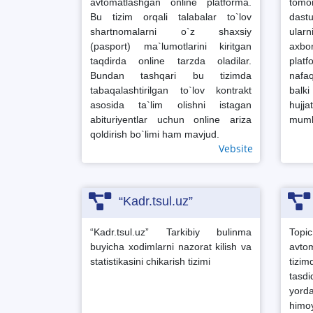
avtomatlashgan online platforma.
tom
Bu tizim orqali talabalar to`lov
dastu
shartnomalarni o`z shaxsiy
ular
(pasport) ma`lumotlarini kiritgan
axb
taqdirda online tarzda oladilar.
plat
Bundan tashqari bu tizimda
nafaq
tabaqalashtirilgan to`lov kontrakt
balk
asosida ta`lim olishni istagan
hujja
abituriyentlar uchun online ariza
mumk
qoldirish bo`limi ham mavjud.
Vebsite
“Kadr.tsul.uz”
“Kadr.tsul.uz” Tarkibiy bulinma
Topic
buyicha xodimlarni nazorat kilish va
avtom
statistikasini chikarish tizimi
tiz
tasdi
yorda
himo