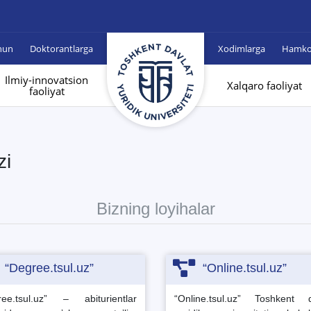
hun
Doktorantlarga
Xodimlarga
Hamkor
Ilmiy-innovatsion
Xalqaro faoliyat
faoliyat
zi
Bizning loyihalar
“Degree.tsul.uz”
“Online.tsul.uz”
ree.tsul.uz” – abiturientlar
“Online.tsul.uz” Toshkent d