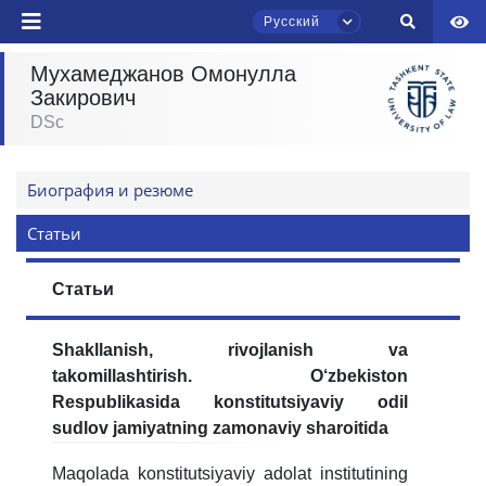
Русский
Мухамеджанов Oмонулла
Закирович
Чат приёмной комиссии ТГЮУ
DSc
Онлайн
Биография и резюме
Здравствуйте! Добро пожаловать в чат
приёмной комиссии ТГЮУ.
Статьи
Оставляйте здесь свои обращения по
Статьи
вопросам приёма.
Выберите тему — затем появятся
Shakllanish, rivojlanish va
конкретные вопросы:
takomillashtirish. O‘zbekiston
Respublikasida konstitutsiyaviy odil
1. Документы (бакалавр) (5)
2. Документы (магистр) (4)
sudlov jamiyatning zamonaviy sharoitida
3. Собеседование (бакалавр) (8)
Maqolada konstitutsiyaviy adolat institutining