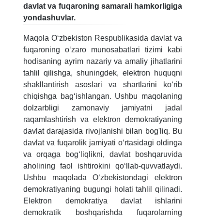
davlat va fuqaroning samarali hamkorligiga
yondashuvlar.
Maqola O‘zbekiston Respublikasida davlat va
fuqaroning o‘zaro munosabatlari tizimi kabi
hodisaning ayrim nazariy va amaliy jihatlarini
tahlil qilishga, shuningdek, elektron huquqni
shakllantirish asoslari va shartlarini ko‘rib
chiqishga bag‘ishlangan. Ushbu maqolaning
dolzarbligi zamonaviy jamiyatni jadal
raqamlashtirish va elektron demokratiyaning
davlat darajasida rivojlanishi bilan bog'liq. Bu
davlat va fuqarolik jamiyati oʻrtasidagi oldinga
va orqaga bogʻliqlikni, davlat boshqaruvida
aholining faol ishtirokini qoʻllab-quvvatlaydi.
Ushbu maqolada O‘zbekistondagi elektron
demokratiyaning bugungi holati tahlil qilinadi.
Elektron demokratiya davlat ishlarini
demokratik boshqarishda fuqarolarning