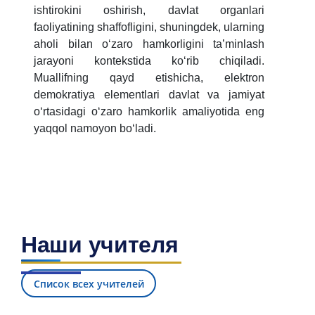
ishtirokini oshirish, davlat organlari
faoliyatining shaffofligini, shuningdek, ularning
aholi bilan o‘zaro hamkorligini ta’minlash
jarayoni kontekstida ko‘rib chiqiladi.
Muallifning qayd etishicha, elektron
demokratiya elementlari davlat va jamiyat
o‘rtasidagi o‘zaro hamkorlik amaliyotida eng
yaqqol namoyon bo‘ladi.
Наши учителя
Список всех учителей