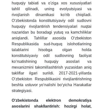
4. Собеседование (магистр) (5)
5. Стоимость обучения (2)
huquqiy tabiati va o'ziga xos xususiyatlari
tahlil qilinadi, uning evolyutsiyasi va
6. Онлайн-заявки (15)
7. Колл-центр (4)
rivojlanish dinamikasi ko'rib chiqiladi.
8. Квота (бакалавриат) (1)
9. Квота (магистратура) (1)
O‘zbekistonda konstitutsiyaviy odil sudlovni
✉️ Написать администратору
huquqiy rivojlantirish tendensiyalari nuqtai
nazaridan bu boradagi yutuq va kamchiliklar
aniqlandi. Tahlillar asosida O‘zbekiston
Respublikasida sud-huquq islohotlarining
talablarini hisobga olgan holda
konstitutsiyaviy odil sudlovning faoliyat
ko‘rsatishining huquqiy asoslari va
mexanizmini takomillashtirish yuzasidan aniq
takliflar ilgari surildi. 2017-2021-yillarda
O‘zbekiston Respublikasini rivojlantirishning
beshta ustuvor yo‘nalishi bo‘yicha Harakatlar
strategiyasi.
O‘zbekistonda elektron demokratiya
asoslarini shakllantirish: hozirgi holat,