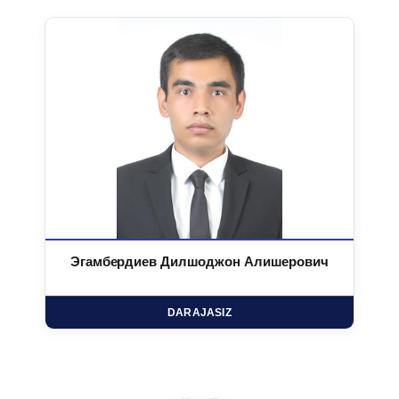
Эгамбердиев Дилшоджон Алишерович
DARAJASIZ