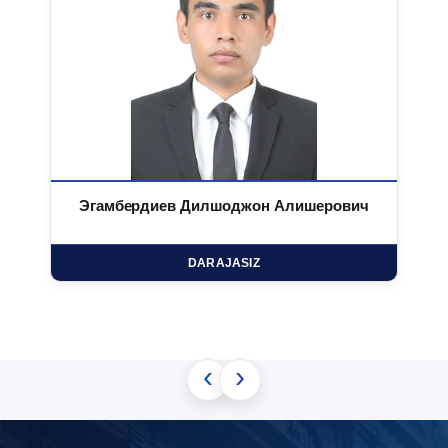
Эгамбердиев Дилшоджон Алишерович
DARAJASIZ
‹
›