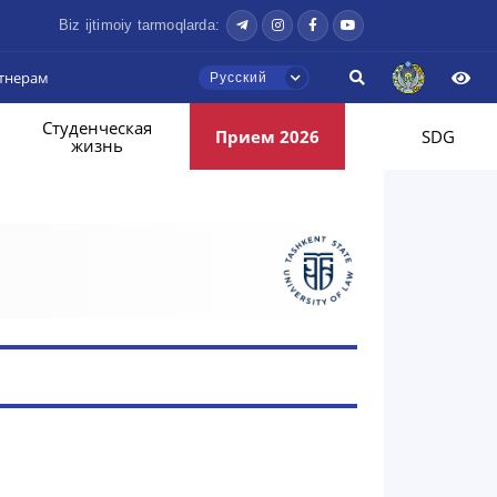
Biz ijtimoiy tarmoqlarda:
тнерам
Русский
Студенческая
Прием 2026
SDG
жизнь