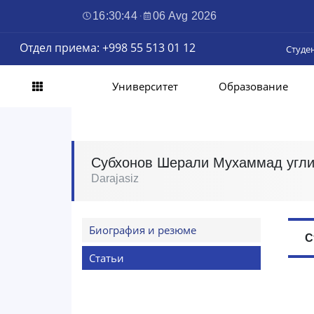
16:30:45
·
06 Avg 2026
Отдел приема: +998 55 513 01 12
Студе
Университет
Образование
Субхонов Шерали Мухаммад угл
Darajasiz
Биография и резюме
С
Статьи