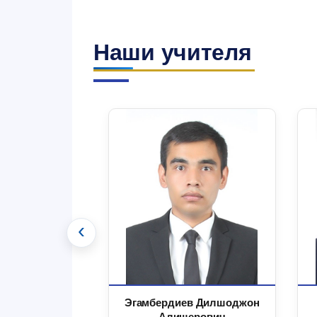
Наши учителя
‹
 Маъруфжон
Эгамбердиев Дилшоджон