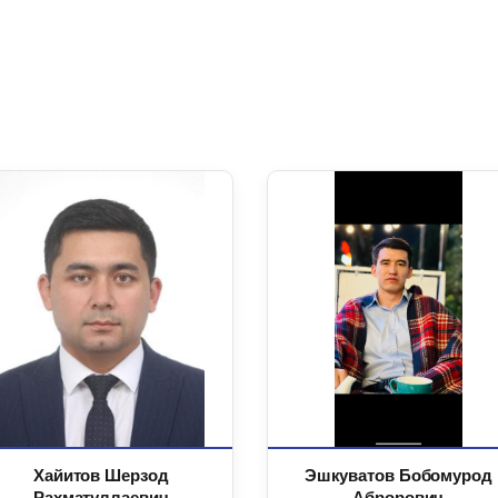
Хайитов Шерзод
Эшкуватов Бобомурод