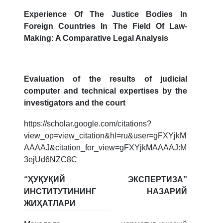
3. Собеседование (бакалавр) (8)
Experience Of The Justice Bodies In
4. Собеседование (магистр) (5)
5. Стоимость обучения (2)
Foreign Countries In The Field Of Law-
6. Онлайн-заявки (15)
7. Колл-центр (4)
Making: A Comparative Legal Analysis
8. Квота (бакалавриат) (1)
9. Квота (магистратура) (1)
✉️ Написать администратору
Evaluation of the results of judicial
computer and technical expertises by the
investigators and the court
https://scholar.google.com/citations?
view_op=view_citation&hl=ru&user=gFXYjkM
AAAAJ&citation_for_view=gFXYjkMAAAAJ:M
3ejUd6NZC8C
“ҲУҚУҚИЙ ЭКСПЕРТИЗА”
ИНСТИТУТИНИНГ НАЗАРИЙ
ЖИҲАТЛАРИ