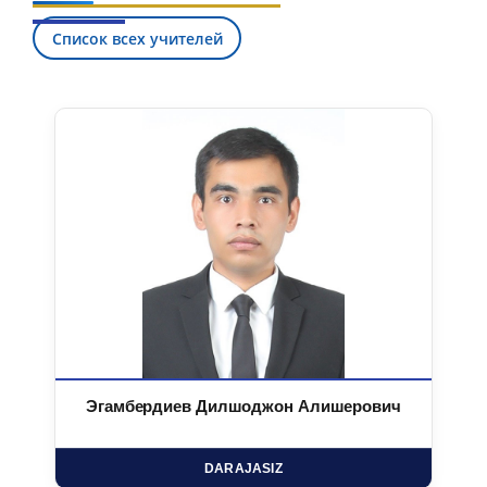
Список всех учителей
Эгамбердиев Дилшоджон Алишерович
DARAJASIZ