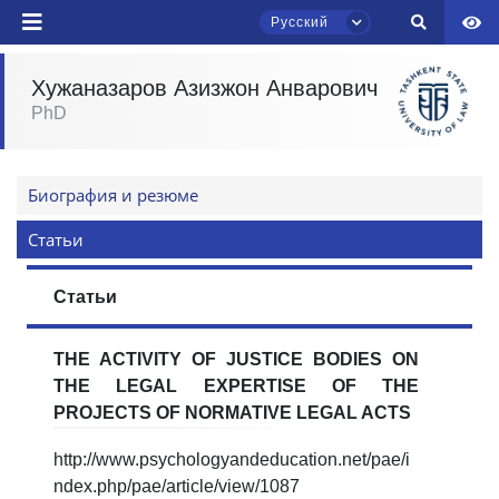
Русский
Хужаназаров Азизжон Анварович
Ваше имя и фамилия
PhD
Чат приёмной комиссии ТГЮУ
Ваш номер телефона
Онлайн
Биография и резюме
Почта
Здравствуйте! Добро пожаловать в чат
Статьи
приёмной комиссии ТГЮУ.
отправить
Статьи
Оставляйте здесь свои обращения по
вопросам приёма.
THE ACTIVITY OF JUSTICE BODIES ON
THE LEGAL EXPERTISE OF THE
Выберите тему — затем появятся
конкретные вопросы:
PROJECTS OF NORMATIVE LEGAL ACTS
http://www.psychologyandeducation.net/pae/i
1. Документы (бакалавр) (5)
2. Документы (магистр) (4)
ndex.php/pae/article/view/1087