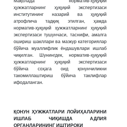
Мақолада норматив-ҳуқуқий
ҳужжатларнинг ҳуқуқий экспертизаси
институтининг назарий ва ҳуқуқий
атрофлича тадқиқ этилган, ҳамда
норматив-ҳуқуқий ҳужжатларнинг ҳуқуқий
экспертизаси тушунчаси, таснифи, амалга
ошириш шакллари ва мазкур категориялар
бўйича муаллифлик ёндашувлари ишлаб
чиқилган. Шунингдек, норматив-ҳуқуқий
ҳужжатларнинг ҳуқуқий экспертизаси
бўйича соҳага оид қонунчиликни
такомиллаштириш бўйича таклифлар
ифодаланган.
ҚОНУН ҲУЖЖАТЛАРИ ЛОЙИҲАЛАРИНИ
ИШЛАБ ЧИҚИШДА АДЛИЯ
ОРГАНЛАРИНИНГ ИШТИРОКИ