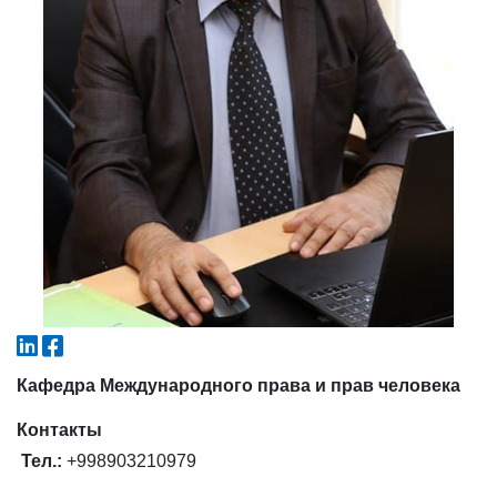
4. Собеседование (магистр) (5)
5. Стоимость обучения (2)
6. Онлайн-заявки (15)
7. Колл-центр (4)
8. Квота (бакалавриат) (1)
9. Квота (магистратура) (1)
✉️ Написать администратору
Кафедра Международного права и прав человека
Контакты
Тел.:
+998903210979