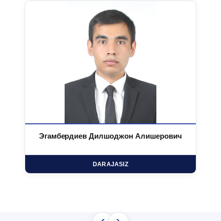
Эгамбердиев Дилшоджон Алишерович
DARAJASIZ
‹
›