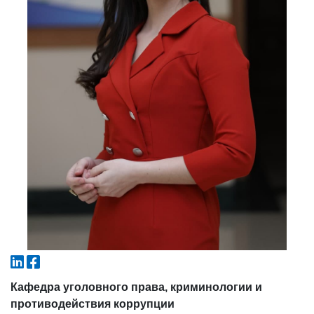
4. Собеседование (магистр) (5)
5. Стоимость обучения (2)
6. Онлайн-заявки (15)
7. Колл-центр (4)
8. Квота (бакалавриат) (1)
9. Квота (магистратура) (1)
✉️ Написать администратору
Кафедра уголовного права, криминологии и
противодействия коррупции