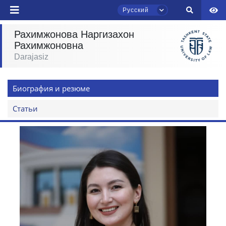
Русский
Рахимжонова Наргизахон
Рахимжоновна
Чат приёмной комиссии ТГЮУ
Darajasiz
Онлайн
Биография и резюме
Здравствуйте! Добро пожаловать в чат
приёмной комиссии ТГЮУ.
Статьи
Оставляйте здесь свои обращения по
вопросам приёма.
Выберите тему — затем появятся
конкретные вопросы:
1. Документы (бакалавр) (5)
2. Документы (магистр) (4)
3. Собеседование (бакалавр) (8)