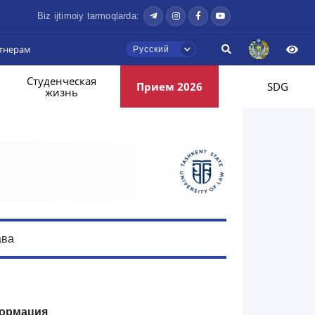
Biz ijtimoiy tarmoqlarda:
тнерам
Русский
Студенческая
Прием 2026
SDG
жизнь
ава
ормация