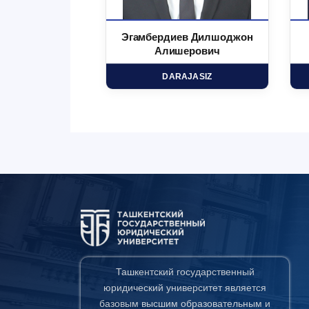
 Маъруфжон
Эгамбердиев Дилшоджон
минович
Алишерович
HD
DARAJASIZ
Ташкентский государственный
юридический университет является
базовым высшим образовательным и