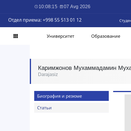
10:08:16
·
07 Avg 2026
Отдел приема: +998 55 513 01 12
Студе
Университет
Образование
Каримжонов Мухаммадамин Мух
Darajasiz
Биография и резюме
Статьи