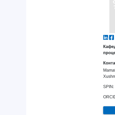
Кафед
проц
Конт
Mamat
Xushm
SPIN:
ORCI