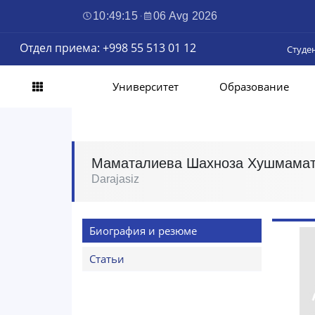
10:49:16
·
06 Avg 2026
Отдел приема: +998 55 513 01 12
Студе
Университет
Образование
Маматалиева Шахноза Хушмамат
Darajasiz
Биография и резюме
Статьи