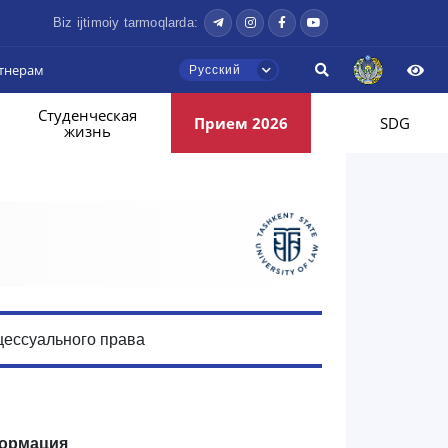
Biz ijtimoiy tarmoqlarda:
тнерам
Русский
Студенческая
Прием 2026
SDG
жизнь
цессуального права
ормация