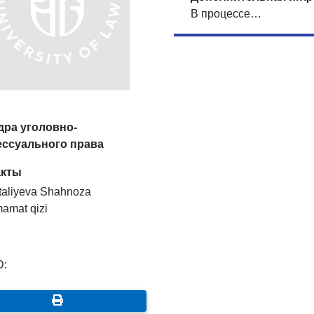
В процессе…
ра уголовно-
ессуального права
акты
aliyeva Shahnoza
amat qizi
D: