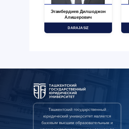
 Маъруфжон
Эгамбердиев Дилшоджон
минович
Алишерович
HD
DARAJASIZ
Ташкентский государственный
юридический университет является
базовым высшим образовательным и