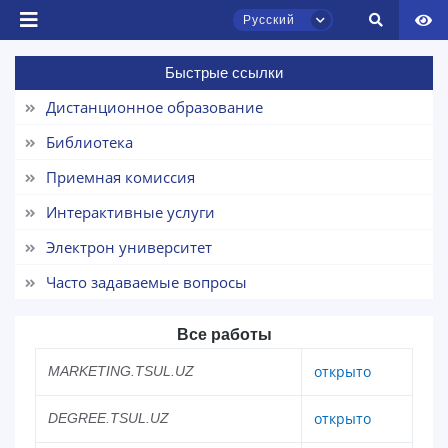
Русский
Быстрые ссылки
Чат приёмной комиссии ТГЮУ
Дистанционное образование
Онлайн
Библиотека
Здравствуйте! Добро пожаловать в чат
Приемная комиссия
приёмной комиссии ТГЮУ.
Интерактивные услуги
Оставляйте здесь свои обращения по
Электрон университет
вопросам приёма.
Часто задаваемые вопросы
Выберите тему — затем появятся
конкретные вопросы:
Все работы
открыто
MARKETING.TSUL.UZ
1. Документы (бакалавр) (5)
2. Документы (магистр) (4)
3. Собеседование (бакалавр) (8)
открыто
DEGREE.TSUL.UZ
4. Собеседование (магистр) (5)
5. Стоимость обучения (2)