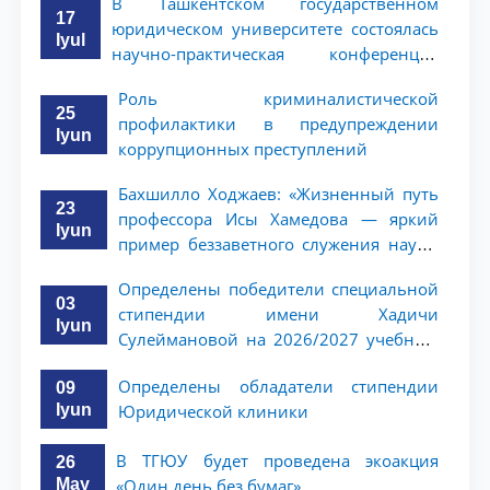
В Ташкентском государственном
17
юридическом университете состоялась
Iyul
научно-практическая конференция
магистрантов
Роль криминалистической
25
профилактики в предупреждении
Iyun
коррупционных преступлений
Бахшилло Ходжаев: «Жизненный путь
23
профессора Исы Хамедова — яркий
Iyun
пример беззаветного служения науке,
Родине и воспитанию молодого
Определены победители специальной
поколения»
03
стипендии имени Хадичи
Iyun
Сулеймановой на 2026/2027 учебный
год
Определены обладатели стипендии
09
Iyun
Юридической клиники
В ТГЮУ будет проведена экоакция
26
May
«Один день без бумаг»