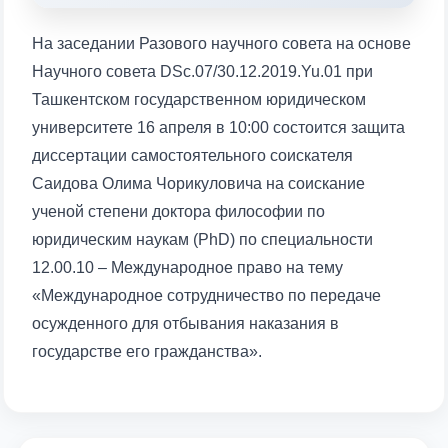
1. Документы (бакалавр) (5)
2. Документы (магистр) (4)
На заседании Разового научного совета на основе
3. Собеседование (бакалавр) (8)
Научного совета DSc.07/30.12.2019.Yu.01 при
4. Собеседование (магистр) (5)
5. Стоимость обучения (2)
Ташкентском государственном юридическом
6. Онлайн-заявки (15)
7. Колл-центр (4)
университете 16 апреля в 10:00 состоится защита
диссертации самостоятельного соискателя
8. Квота (бакалавриат) (1)
9. Квота (магистратура) (1)
Саидова Олима Чорикуловича на соискание
✉️ Написать администратору
ученой степени доктора философии по
юридическим наукам (PhD) по специальности
12.00.10 – Международное право на тему
«Международное сотрудничество по передаче
осужденного для отбывания наказания в
Ваше имя и фамилия
государстве его гражданства».
Ваш номер телефона