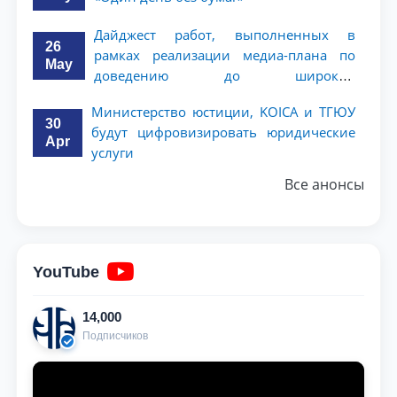
Дайджест работ, выполненных в
26
рамках реализации медиа-плана по
May
доведению до широкой
общественности сути и содержания
Министерство юстиции, KOICA и ТГЮУ
задач, определённых в Послании
30
будут цифровизировать юридические
Президента Республики Узбекистан
Apr
услуги
Шавкат Мирзиёев Олий Мажлису и
народу Узбекистана
Все анонсы
YouTube
14,000
Подписчиков