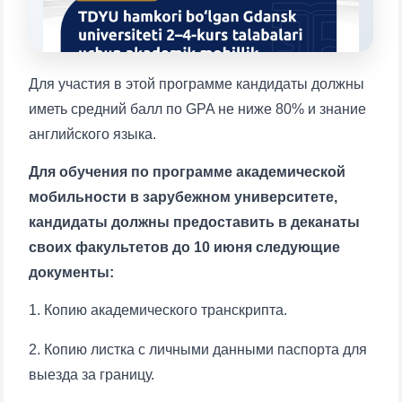
1. Документы (бакалавр) (5)
2. Документы (магистр) (4)
3. Собеседование (бакалавр) (8)
4. Собеседование (магистр) (5)
5. Стоимость обучения (2)
Для участия в этой программе кандидаты должны
6. Онлайн-заявки (15)
7. Колл-центр (4)
иметь средний балл по GPA не ниже 80% и знание
английского языка.
8. Квота (бакалавриат) (1)
9. Квота (магистратура) (1)
✉️ Написать администратору
Для обучения по программе академической
мобильности в зарубежном университете,
кандидаты должны предоставить в деканаты
своих факультетов до 10 июня следующие
Ваше имя и фамилия
документы:
Ваш номер телефона
1. Копию академического транскрипта.
2. Копию листка с личными данными паспорта для
Почта
выезда за границу.
отправить