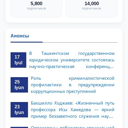
5,800
14,000
подписчиков
подписчиков
Анонсы
В Ташкентском государственном
17
юридическом университете состоялась
Iyul
научно-практическая конференция
магистрантов
Роль криминалистической
25
профилактики в предупреждении
Iyun
коррупционных преступлений
Бахшилло Ходжаев: «Жизненный путь
23
профессора Исы Хамедова — яркий
Iyun
пример беззаветного служения науке,
Родине и воспитанию молодого
Определены победители специальной