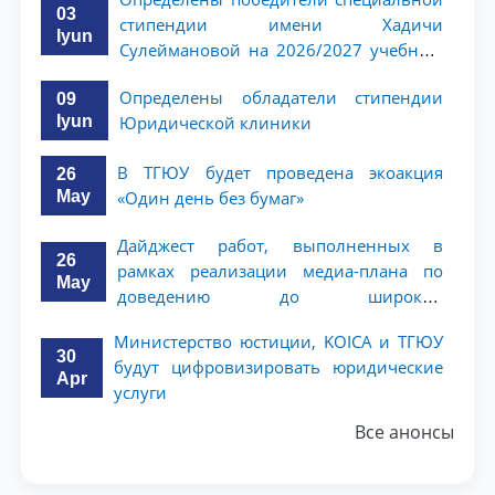
поколения»
03
стипендии имени Хадичи
Iyun
Сулеймановой на 2026/2027 учебный
год
Определены обладатели стипендии
09
Iyun
Юридической клиники
В ТГЮУ будет проведена экоакция
26
May
«Один день без бумаг»
Дайджест работ, выполненных в
26
рамках реализации медиа-плана по
May
доведению до широкой
общественности сути и содержания
Министерство юстиции, KOICA и ТГЮУ
задач, определённых в Послании
30
будут цифровизировать юридические
Президента Республики Узбекистан
Apr
услуги
Шавкат Мирзиёев Олий Мажлису и
народу Узбекистана
Все анонсы