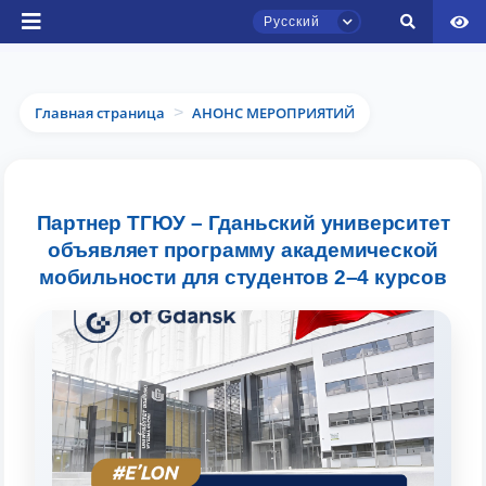
Русский
Главная страница
АНОНС МЕРОПРИЯТИЙ
>
Чат приёмной комиссии ТГЮУ
Партнер ТГЮУ – Гданьский университет
Онлайн
объявляет программу академической
мобильности для студентов 2–4 курсов
Здравствуйте! Добро пожаловать в чат
приёмной комиссии ТГЮУ.
Оставляйте здесь свои обращения по
вопросам приёма.
Выберите тему — затем появятся
конкретные вопросы: